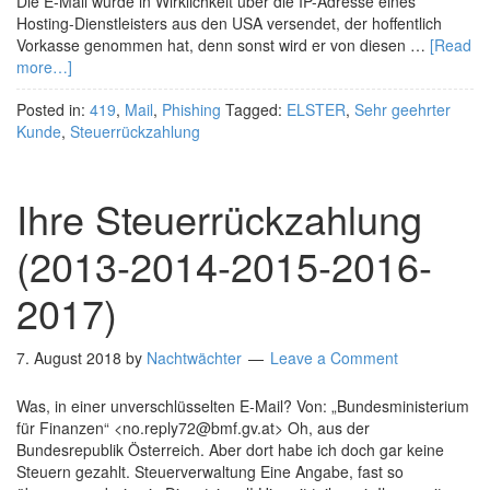
Die E-Mail wurde in Wirklichkeit über die IP-Adresse eines
Hosting-Dienstleisters aus den USA versendet, der hoffentlich
Vorkasse genommen hat, denn sonst wird er von diesen …
[Read
more…]
Posted in:
419
,
Mail
,
Phishing
Tagged:
ELSTER
,
Sehr geehrter
Kunde
,
Steuerrückzahlung
Ihre Steuerrückzahlung
(2013-2014-2015-2016-
2017)
7. August 2018
by
Nachtwächter
Leave a Comment
Was, in einer unverschlüsselten E-Mail? Von: „Bundesministerium
für Finanzen“ <no.reply72@bmf.gv.at> Oh, aus der
Bundesrepublik Österreich. Aber dort habe ich doch gar keine
Steuern gezahlt. Steuerverwaltung Eine Angabe, fast so