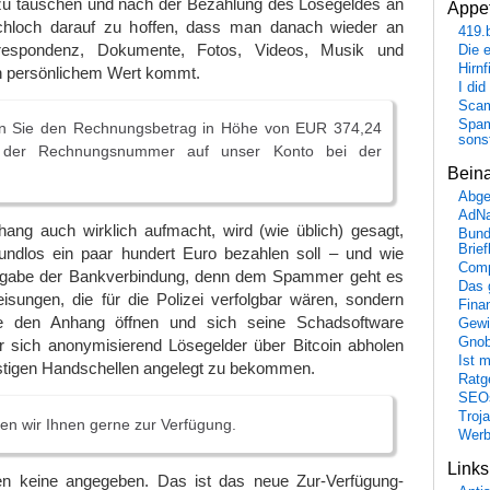
n zu tauschen und nach der Bezahlung des Lösegeldes an
Appet
schloch darauf zu hoffen, dass man danach wieder an
419.
rrespondenz, Dokumente, Fotos, Videos, Musik und
Die 
Hirn
n persönlichem Wert kommt.
I did
Scam
Spam
en Sie den Rechnungsbetrag in Höhe von EUR 374,24
sons
 der Rechnungsnummer auf unser Konto bei der
Bein
Abge
AdN
ng auch wirklich aufmacht, wird (wie üblich) gesagt,
Bund
Brie
undlos ein paar hundert Euro bezahlen soll – und wie
Comp
Angabe der Bankverbindung, denn dem Spammer geht es
Das 
isungen, die für die Polizei verfolgbar wären, sondern
Fina
e den Anhang öffnen und sich seine Schadsoftware
Gewi
Gnob
 er sich anonymisierend Lösegelder über Bitcoin abholen
Ist 
ästigen Handschellen angelegt zu bekommen.
Ratge
SEO
Troj
en wir Ihnen gerne zur Verfügung.
Wer
Link
en keine angegeben. Das ist das neue Zur-Verfügung-