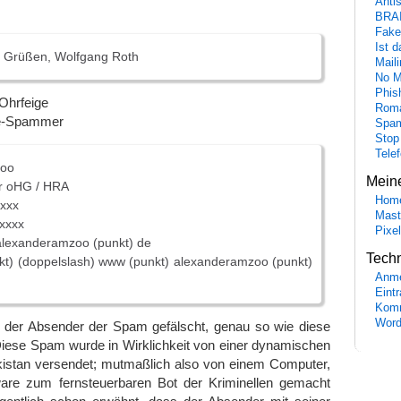
Anti
BRA
Fake
Ist 
en Grüßen, Wolfgang Roth
Maili
No M
Phis
 Ohrfeige
Roma
re-Spammer
Spa
Stop
Tele
Zoo
Mein
r oHG / HRA
Hom
xxxx
Mast
9xxxx
Pixe
) alexanderamzoo (punkt) de
Tech
kt) (doppelslash) www (punkt) alexanderamzoo (punkt)
Anme
Eint
Komm
Word
hl der Absender der Spam gefälscht, genau so wie diese
Diese Spam wurde in Wirklichkeit von einer dynamischen
istan versendet; mutmaßlich also von einem Computer,
are zum fernsteuerbaren Bot der Kriminellen gemacht