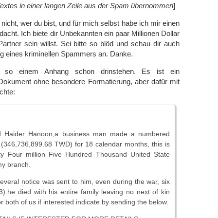
extes in einer langen Zeile aus der Spam übernommen
]
nicht, wer du bist, und für mich selbst habe ich mir einen
acht. Ich biete dir Unbekannten ein paar Millionen Dollar
rtner sein willst. Sei bitte so blöd und schau dir auch
g eines kriminellen Spammers an. Danke.
so einem Anhang schon drinstehen. Es ist ein
 Dokument ohne besondere Formatierung, aber dafür mit
chte:
d Haider Hanoon,a business man made a numbered
f (346,736,899.68 TWD) for 18 calendar months, this is
ty Four million Five Hundred Thousand United State
my branch.
everal notice was sent to him, even during the war, six
).he died with his entire family leaving no next of kin
r both of us if interested indicate by sending the below.