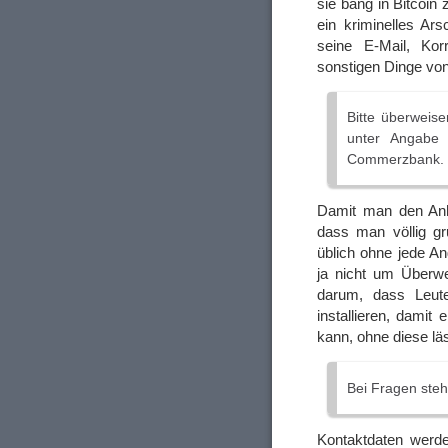
sie bang in Bitcoi
ein kriminelles Ar
seine E-Mail, Ko
sonstigen Dinge vo
Bitte überweis
unter Angabe
Commerzbank.
Damit man den Anha
dass man völlig gr
üblich ohne jede 
ja nicht um Überwe
darum, dass Leut
installieren, damit
kann, ohne diese l
Bei Fragen steh
Kontaktdaten werd