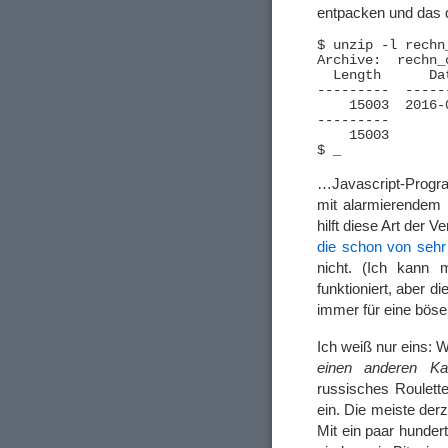
entpacken und das 
$ unzip -l rechn
Archive:  rechn_
  Length      Da
---------  -----
    15003  2016-
---------       
    15003       
…Javascript-Progr
mit alarmierendem I
hilft diese Art der 
die schon von sehr
nicht. (Ich kann m
funktioniert, aber 
immer für eine böse
Ich weiß nur eins: 
einen anderen Ka
russisches Roulett
ein. Die meiste der
Mit ein paar hunde