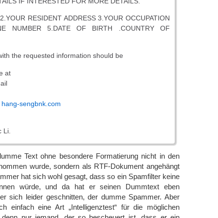
AILS IF INTERESTED FOR MORE DETAILS.
 2.YOUR RESIDENT ADDRESS 3.YOUR OCCUPATION
NE NUMBER 5.DATE OF BIRTH .COUNTRY OF
ith the requested information should be
e at
ail
t) hang-sengbnk.com
 Li.
dumme Text ohne besondere Formatierung nicht in den
genommen wurde, sondern als RTF-Dokument angehängt
mer hat sich wohl gesagt, dass so ein Spamfilter keine
nnen würde, und da hat er seinen Dummtext eben
er sich leider geschnitten, der dumme Spammer. Aber
uch einfach eine Art „Intelligenztest“ für die möglichen
, denn nur jemand, der so bescheuert ist, dass er ein