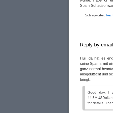
wurde. Habe ich ei
Spam Schadsoftware
Schlagwörter:
Rec
Reply by email
Hui, da hat es end
seine Spams mit ei
ganz normal beantw
ausgelutscht und s
bringt…
Good day, I 
44.5MUSDollars
for details. Th