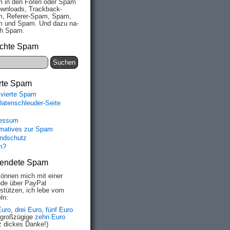
 in den Fo­ren oder Spam
wn­loads, Track­back-
, Re­fe­rer-Spam, Spam,
 und Spam. Und da­zu na­
ich Spam.
chte Spam
rte Spam
ivierte Spam
Datenschleuder-Seite
essum
rmatives zur Spam
ndschutz
m?
endete Spam
können mich mit einer
de über PayPal


rstützen, ich lebe vom
ln:
Euro
,
drei Euro
,
fünf Euro
 großzügige
zehn Euro
z dickes Danke!)