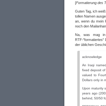
[
Formatierung des T
Guten Tag, ich weiß 
tollen Namen ausged
an, wenn du mein Pa
noch den Mailanhan
Na, was mag in 
RTF-“formatiertes“
der üblichen Geschi
acknowledge
An Iraqi name
fixed deposit o
valued to Four
Dollars only in 
Upon maturity s
years ago (2003
behind, 50/50 fo