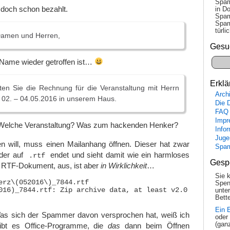
Spam
 doch schon bezahlt.
in Do
Spam
Spam
tür­l
Damen und Herren,
Gesu
 Name wieder getroffen ist…
Erklä
ten Sie die Rechnung für die Veranstaltung mit Herrn
Arch
 02. – 04.05.2016 in unserem Haus.
Die 
FAQ
Impr
Welche Veranstaltung? Was zum hackenden Henker?
Info
Juge
 will, muss einen Mailanhang öffnen. Dieser hat zwar
Spa
der auf
endet und sieht damit wie ein harmloses
.rtf
Gesp
n RTF-Dokument, aus, ist aber
in Wirklichkeit
…
Sie 
erz\(052016\)_7844.rtf 

Spen
016)_7844.rtf: Zip archive data, at least v2.0 to extract
unte
Bette
Ein 
as sich der Spammer davon versprochen hat, weiß ich
oder
(gan
gibt es Office-Programme, die
das
dann beim Öffnen