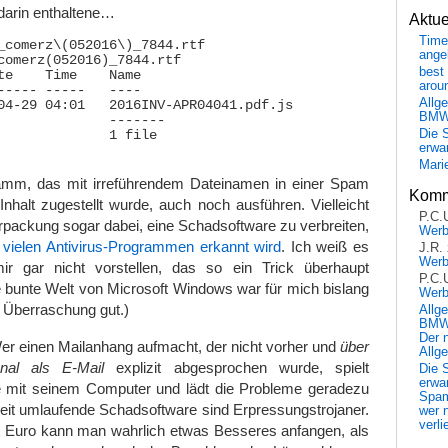
darin enthaltene…
Aktu
Time
_comerz\(052016\)_7844.rtf 

ange
comerz(052016)_7844.rtf

best 
te    Time    Name

arou
----- -----   ----

Allg
04-29 04:01   2016INV-APR04041.pdf.js

BM
              -------

Die 
              1 file

erwar
Mari
amm, das mit irreführendem Dateinamen in einer Spam
Komm
nhalt zugestellt wurde, auch noch ausführen. Vielleicht
P.C.
Verpackung sogar dabei, eine Schadsoftware zu verbreiten,
Wer
 vielen Antivirus-Programmen erkannt wird
. Ich weiß es
J.R.
Wer
ir gar nicht vorstellen, das so ein Trick überhaupt
P.C.
die bunte Welt von Microsoft Windows war für mich bislang
Wer
 Überraschung gut.)
Allg
BMW 
Der 
Wer einen Mailanhang aufmacht, der nicht vorher und
über
Allg
nal als E-Mail
explizit abgesprochen wurde, spielt
Die 
erwar
e mit seinem Computer und lädt die Probleme geradezu
Spa
zeit umlaufende Schadsoftware sind Erpressungstrojaner.
wer n
verli
rt Euro kann man wahrlich etwas Besseres anfangen, als