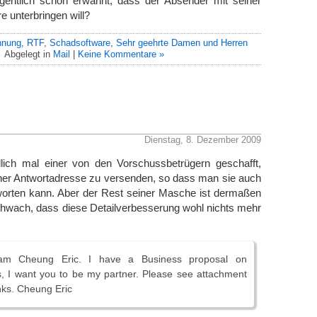
gentlich schon erwähnt, dass der Absender mit seiner
 unterbringen will?
hnung
,
RTF
,
Schadsoftware
,
Sehr geehrte Damen und Herren
Abgelegt in
Mail
|
Keine Kommentare »
Dienstag, 8. Dezember 2009
lich mal einer von den Vorschussbetrügern geschafft,
ner Antwortadresse zu versenden, so dass man sie auch
orten kann. Aber der Rest seiner Masche ist dermaßen
chwach, dass diese Detailverbesserung wohl nichts mehr
am Cheung Eric. I have a Business proposal on
, I want you to be my partner. Please see attachment
anks. Cheung Eric