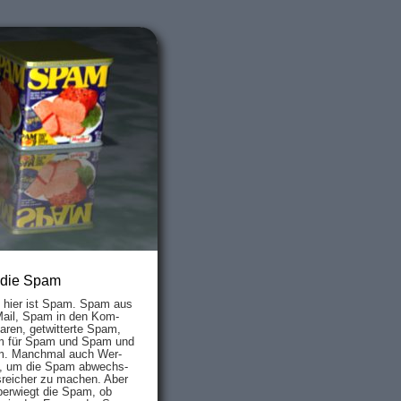
 die Spam
s hier ist Spam. Spam aus
Mail, Spam in den Kom­
aren, ge­twit­ter­te Spam,
 für Spam und Spam und
. Manch­mal auch Wer­
, um die Spam ab­wechs­
­reich­er zu mach­en. Aber
ber­wiegt die Spam, ob