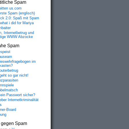
itliche Spam
bitten us.com
erste Spam (englisch)
fick 2.0: Spaß mit Spam
 what i did for Mariya
baiter
, Internetbetrug und
tige WWW Abzocke
ahe Spam
speist
auseam
eswehrfragebogen im
fkasten?
uterbetrug
geht so gar nicht!
nzparasiten
nnspiele
belmatsch
mein Passwort sicher?
ber Internetkriminalität
s
aner-Board
bung
s gegen Spam