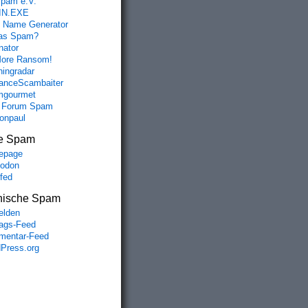
spam e.V.
IN.EXE
 Name Generator
das Spam?
nator
ore Ransom!
hingradar
nceScambaiter
mgourmet
 Forum Spam
fonpaul
e Spam
epage
odon
lfed
nische Spam
lden
rags-Feed
entar-Feed
Press.org