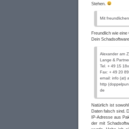
Stehen.
Mit freundlich
Freundlich wie eine
Dein Schadsoftwa
Alexander am 
Lange & Partne
Tel. + 49 15 18
Fax: + 49 20 8
email: info (at
http (doppelpun
de
Natürlich ist sowo
Daten falsch sind. 
IP-Adresse aus Pak
der mit Schadsoftw