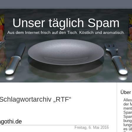
Unser täglich Spam
Aus dem Internet frisch auf den Tisch. Köstlich und aromatisch.
Über
Schlagwortarchiv „RTF“
Alle
der 
men­t
Spam
Spam
gothi.de
bung
lungs
Freitag, 6. Mai 2016
es ü