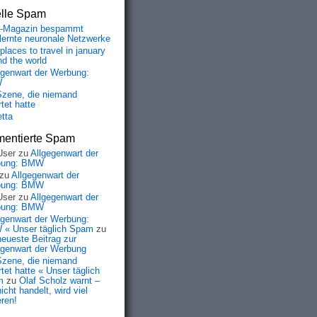
elle Spam
-Magazin bespammt
lernte neuronale Netzwerke
places to travel in january
nd the world
egenwart der Werbung:
W
Szene, die niemand
tet hatte
etta
entierte Spam
User
zu
Allgegenwart der
bung: BMW
zu
Allgegenwart der
bung: BMW
User
zu
Allgegenwart der
bung: BMW
egenwart der Werbung:
« Unser täglich Spam
zu
neueste Beitrag zur
egenwart der Werbung
Szene, die niemand
tet hatte « Unser täglich
m
zu
Olaf Scholz warnt –
icht handelt, wird viel
eren!