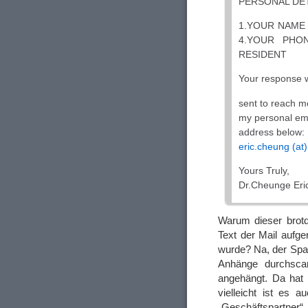
PERSONAL DET
1.YOUR NAME
4.YOUR PHO
RESIDENT
Your response w
sent to reach m
my personal em
address below:
eric.cheung (a
Yours Truly,
Dr.Cheunge Eric
Warum dieser brot
Text der Mail auf
wurde? Na, der Spam
Anhänge durchsca
angehängt. Da hat 
vielleicht ist es a
„Geschäftspartner“