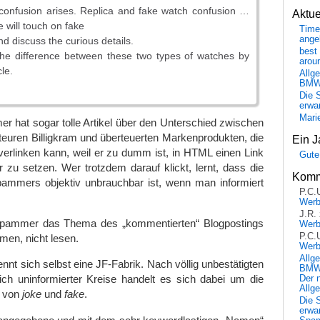
a confusion arises. Replica and fake watch confusion …
Aktu
we will touch on fake
Time
ange
d discuss the curious details.
best 
the difference between these two types of watches by
arou
cle.
Allg
BM
Die 
erwar
Mari
hat sogar tolle Artikel über den Unterschied zwischen
teuren Billigkram und überteuerten Markenprodukten, die
Ein J
t verlinken kann, weil er zu dumm ist, in HTML einen Link
Gute
zu setzen. Wer trotzdem darauf klickt, lernt, dass die
Komm
mmers objektiv unbrauchbar ist, wenn man informiert
P.C.
Wer
J.R.
 Spammer das Thema des „kommentierten“ Blogpostings
Wer
P.C.
mmen, nicht lesen.
Wer
Allg
t sich selbst eine JF-Fabrik. Nach völlig unbestätigten
BMW 
ch uninformierter Kreise handelt es sich dabei um die
Der 
Allg
n von
joke
und
fake
.
Die 
erwar