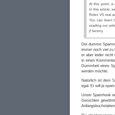
At this point, 
In this article, 
Rolex VS real an
You can learn 
reading our arti
jf factory
Der dumme Spammer 
immer noch viel zu 
er aber leider nich
in einen Kommentar 
Dummheit eines Spa
werden möchte.
Natürlich ist dem
egal. Er will ja spa
Unser Spamhonk nenn
Gerüchten gewöhnli
Anfangsbuchstabe