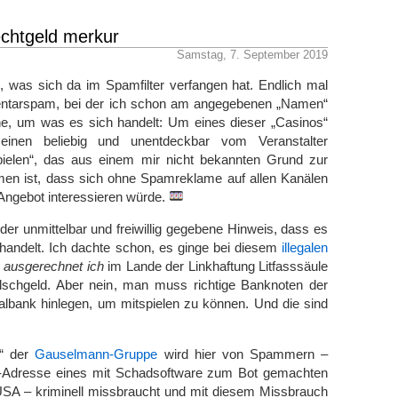
echtgeld merkur
Samstag, 7. September 2019
t“, was sich da im Spamfilter verfangen hat. Endlich mal
ntarspam, bei der ich schon am angegebenen „Namen“
, um was es sich handelt: Um eines dieser „Casinos“
einen beliebig und unentdeckbar vom Veranstalter
pielen“, das aus einem mir nicht bekannten Grund zur
n ist, dass sich ohne Spamreklame auf allen Kanälen
Angebot interessieren würde.
 der unmittelbar und freiwillig gegebene Hinweis, dass es
handelt. Ich dachte schon, es ginge bei diesem
illegalen
s
ausgerechnet ich
im Lande der Linkhaftung Litfasssäule
alschgeld. Aber nein, man muss richtige Banknoten der
albank hinlegen, um mitspielen zu können. Und die sind
r“ der
Gauselmann-Gruppe
wird hier von Spammern –
P-Adresse eines mit Schadsoftware zum Bot gemachten
SA – kriminell missbraucht und mit diesem Missbrauch