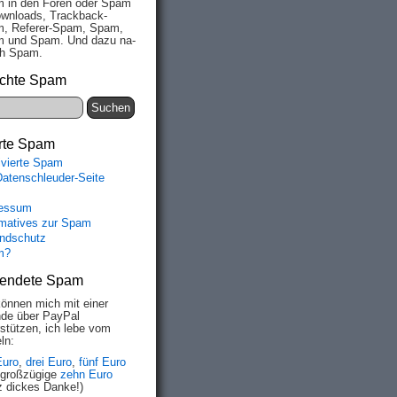
 in den Fo­ren oder Spam
wn­loads, Track­back-
, Re­fe­rer-Spam, Spam,
 und Spam. Und da­zu na­
ich Spam.
chte Spam
rte Spam
ivierte Spam
Datenschleuder-Seite
essum
rmatives zur Spam
ndschutz
m?
endete Spam
können mich mit einer
de über PayPal
rstützen, ich lebe vom
ln:
Euro
,
drei Euro
,
fünf Euro
 großzügige
zehn Euro
z dickes Danke!)