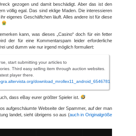
 Dreck gezogen und damit beschädigt. Aber das ist den
n völlig egal. Das sind eklige Maden. Die interessieren
ihr eigenes Geschäftchen läuft. Alles andere ist für diese
.
emerken kann, was dieses „Casino“ doch für ein fetter
ird der für eine Kommentarspam leider erforderliche
ei und dumm wie nur irgend möglich formuliert:
se, start submitting your articles to
ctories. Third easy selling item through auction websites.
atest player there.
egra.altervista.org/download_mrollex11_android_6546781
uch, dass eBay eurer größter Spieler ist.
eblos aufgeschäumte Webseite der Spammer, auf der man
tung landet, sieht übrigens so aus (
auch in Originalgröße