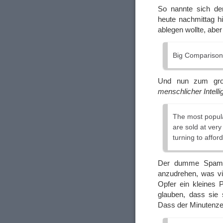
So nannte sich de
heute nachmittag h
ablegen wollte, aber
Big Comparison
Und nun zum gro
menschlicher Intelli
The most popula
are sold at ver
turning to affor
Der dumme Spamm
anzudrehen, was vie
Opfer ein kleines 
glauben, dass sie 
Dass der Minutenzeig