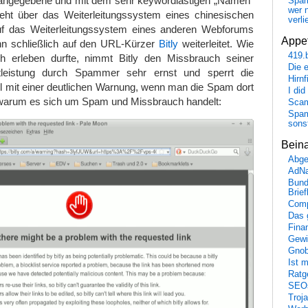
angegebene und mit dem sehr keywordlastigen „Namen“
Spa
wer n
geht über das Weiterleitungssystem eines chinesischen
verli
f das Weiterleitungssystem eines anderen Webforums
Appet
ann schließlich auf den URL-Kürzer
Bitly
weiterleitet. Wie
419.
h erleben durfte, nimmt Bitly den Missbrauch seiner
Die 
tleistung durch Spammer sehr ernst und sperrt die
Hirn
ll mit einer deutlichen Warnung, wenn man die Spam dort
I did
, warum es sich um Spam und Missbrauch handelt:
Scam
Spam
sons
Bein
Abge
AdN
Bund
Brie
Comp
Das 
Fina
Gewi
Gnob
Ist 
Ratge
SEO
Troj