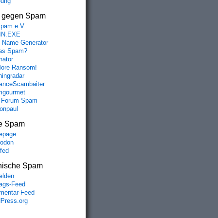
bung
s gegen Spam
spam e.V.
IN.EXE
 Name Generator
das Spam?
nator
ore Ransom!
hingradar
nceScambaiter
mgourmet
 Forum Spam
fonpaul
e Spam
epage
odon
lfed
nische Spam
lden
rags-Feed
entar-Feed
Press.org