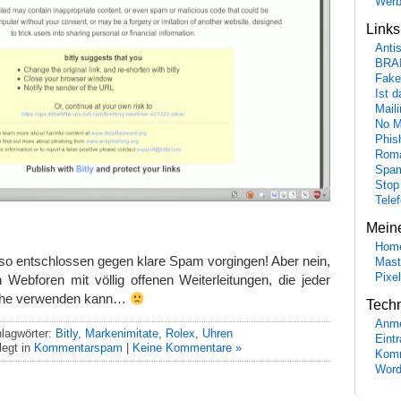
Wer
Link
Anti
BRA
Fake
Ist 
Maili
No M
Phis
Roma
Spa
Stop
Tele
Mein
Hom
so entschlossen gegen klare Spam vorgingen! Aber nein,
Mast
Pixe
Webforen mit völlig offenen Weiterleitungen, die jeder
gliche verwenden kann…
Tech
Anme
lagwörter:
Bitly
,
Markenimitate
,
Rolex
,
Uhren
Eint
egt in
Kommentarspam
|
Keine Kommentare »
Komm
Word