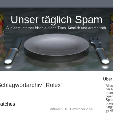
Unser täglich Spam
Aus dem Internet frisch auf den Tisch. Köstlich und aromatisch.
Über
chlagwortarchiv „Rolex“
Alle
der 
men­t
Spam
Spam
watches
bung
lungs
Mittwoch, 16. Dezember 2020
es ü