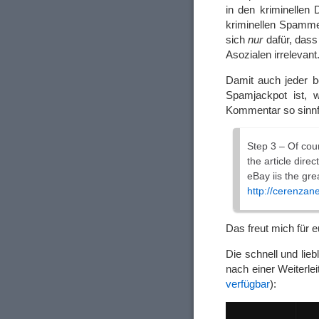
in den kriminellen
kriminellen Spammer
sich
nur
dafür, dass 
Asozialen irrelevant
Damit auch jeder b
Spamjackpot ist, w
Kommentar so sinnfr
Step 3 – Of cour
the article dire
eBay iis the gre
http://cerenzan
Das freut mich für e
Die schnell und li
nach einer Weiterlei
verfügbar
):