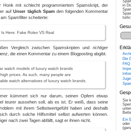
Spam
r Honk mit schlecht programmiertem Spamskript, der
in Do
Spam
ier auf
Unser täglich Spam
den folgenden Kommentar
Spam
 am Spamfilter scheiterte:
tür­l
Gesu
 Is Here: Fake Rolex VS Real
ßen Vergleich zwischen Spamskripten und
richtiger
Erklä
genz
, die einen Kommentar zu einem Blogposting abgibt.
Arch
Die 
FAQ
r watch models of luxury watch brands
Impr
Info
y high prices. As such, many people are
Juge
dable watch alternatives of luxury watch brands.
Spa
Gesp
er kümmert sich nur darum, seinen Opfern etwas
Sie 
l teurer aussehen soll, als es ist. Er weiß, dass seine
Spen
Problem mit ihrem Selbstwertgefühl haben und deshalb
unte
Bette
sich durch solche Hilfsmittel selbst aufwerten können.
Ein 
er nach zwei Tagen abfällt, sagt er ihnen nicht.
oder
(gan