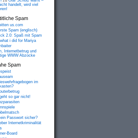
m
zu
Olaf Scholz warnt –
icht handelt, wird viel
eren!
itliche Spam
bitten us.com
erste Spam (englisch)
fick 2.0: Spaß mit Spam
 what i did for Mariya
baiter
, Internetbetrug und
tige WWW Abzocke
ahe Spam
speist
auseam
eswehrfragebogen im
fkasten?
uterbetrug
geht so gar nicht!
nzparasiten
nnspiele
belmatsch
mein Passwort sicher?
ber Internetkriminalität
s
aner-Board