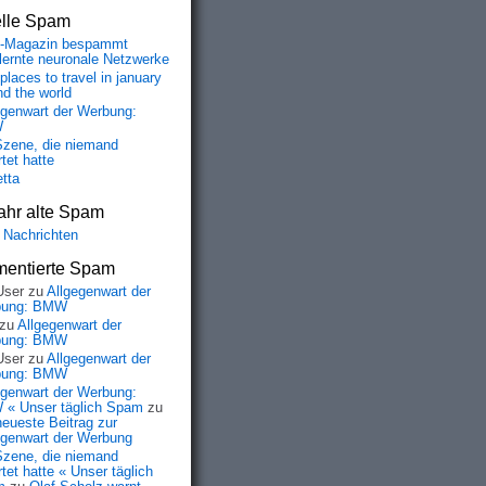
elle Spam
-Magazin bespammt
lernte neuronale Netzwerke
places to travel in january
nd the world
egenwart der Werbung:
W
Szene, die niemand
tet hatte
etta
ahr alte Spam
 Nachrichten
entierte Spam
User
zu
Allgegenwart der
bung: BMW
zu
Allgegenwart der
bung: BMW
User
zu
Allgegenwart der
bung: BMW
egenwart der Werbung:
« Unser täglich Spam
zu
neueste Beitrag zur
egenwart der Werbung
Szene, die niemand
tet hatte « Unser täglich