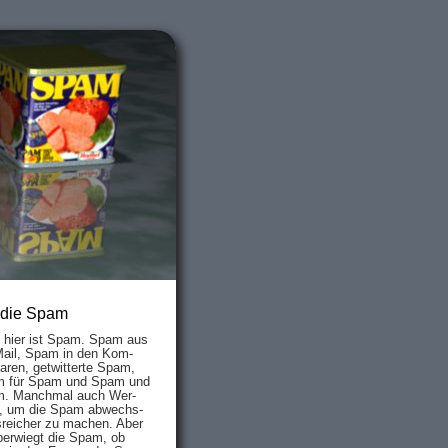
 die Spam
s hier ist Spam. Spam aus
Mail, Spam in den Kom­
aren, ge­twit­ter­te Spam,
 für Spam und Spam und
. Manch­mal auch Wer­
, um die Spam ab­wechs­
­reich­er zu mach­en. Aber
ber­wiegt die Spam, ob