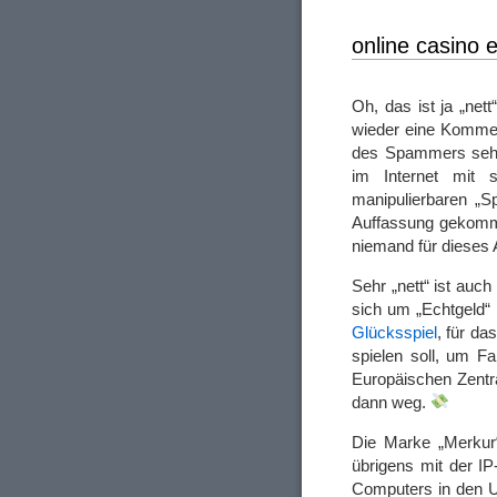
online casino 
Oh, das ist ja „net
wieder eine Komme
des Spammers sehe
im Internet mit s
manipulierbaren „S
Auffassung gekomme
niemand für dieses 
Sehr „nett“ ist auch
sich um „Echtgeld“ 
Glücksspiel
, für da
spielen soll, um F
Europäischen Zentr
dann weg.
Die Marke „Merku
übrigens mit der I
Computers in den U