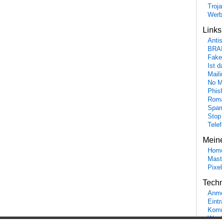
Troj
Wer
Link
Anti
BRA
Fake
Ist 
Maili
No M
Phis
Roma
Spa
Stop
Tele
Mein
Hom
Mast
Pixe
Tech
Anme
Eint
Komm
Word