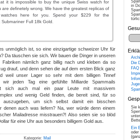
Spam
at it is impossible to buy the unique Swiss watch for
in Do
are definetely wrong. We have the greatest replicas of
Spam
Spam
watches here for you. Spend your $229 for the
tür­l
 Submariner Full 18k Gold.
Gesu
s unmöglich ist, so eine einzigartige schweizer Uhr für
Erklä
n? Da täuschen sie sich. Wir bauen die Dinger in unseren
Arch
en Fabriken nämlich ganz billig nach und kleben da so
Die 
zug drauf, und denn sehen die auf dem ersten Blick ganz
FAQ
Impr
 weil unser Lager so sehr mit dem billigen Tinnef
Info
n wir jeden Tag eine gefühlte Milliarde Spammails
Juge
mit sich auch mal ein paar Leute mit massivem
Spa
omplex und wenig Geld finden, die bereit sind, für so
Gesp
d auszugeben, um sich selbst damit ein bisschen
Sie 
ir denen auch was liefern? Na, wer würde denn einem
Spen
cher Mailadresse misstrauen?! Also seien sie so blöd
unte
Bette
ollar für eine Uhr aus besonders billigem Gold aus.
Ein 
oder
(gan
Kategorie:
Mail