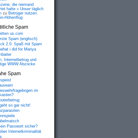
Szene, die niemand
tet hatte « Unser täglich
m
zu
Betrüger nutzen
oin-Höhenflug
itliche Spam
bitten us.com
erste Spam (englisch)
fick 2.0: Spaß mit Spam
 what i did for Mariya
baiter
, Internetbetrug und
tige WWW Abzocke
ahe Spam
speist
auseam
eswehrfragebogen im
fkasten?
uterbetrug
geht so gar nicht!
nzparasiten
nnspiele
belmatsch
mein Passwort sicher?
ber Internetkriminalität
s