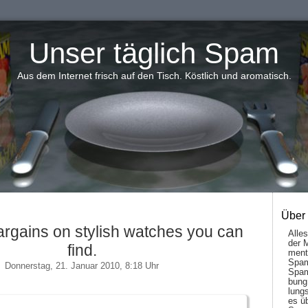
Unser täglich Spam
Aus dem Internet frisch auf den Tisch. Köstlich und aromatisch.
Über
argains on stylish watches you can
Alle
der 
find.
men­t
Spam
Donnerstag, 21. Januar 2010, 8:18 Uhr
Spam
bung
lungs
es ü