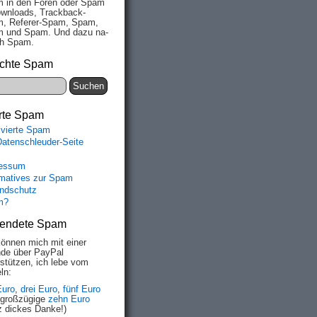
 in den Fo­ren oder Spam
wn­loads, Track­back-
, Re­fe­rer-Spam, Spam,
 und Spam. Und da­zu na­
ich Spam.
chte Spam
rte Spam
ivierte Spam
Datenschleuder-Seite
essum
rmatives zur Spam
ndschutz
m?
endete Spam
können mich mit einer
de über PayPal
rstützen, ich lebe vom
ln:
Euro
,
drei Euro
,
fünf Euro
 großzügige
zehn Euro
z dickes Danke!)