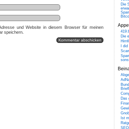
Die 
erwar
Spa
Bitc
Appet
Adresse und Website in diesem Browser für meinen
419.
r speichern.
Die 
Hirn
I did
Scam
Spam
sons
Bein
Abge
AdN
Bund
Brie
Comp
Das 
Fina
Gewi
Gnob
Ist 
Ratge
SEO