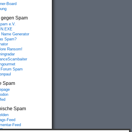
aner-Board
bung
s gegen Spam
spam e.V.
IN.EXE
 Name Generator
das Spam?
nator
ore Ransom!
hingradar
nceScambaiter
mgourmet
 Forum Spam
fonpaul
e Spam
epage
odon
lfed
nische Spam
lden
rags-Feed
entar-Feed
Press.org