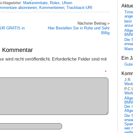
Schlagwörter:
Markenimitate
,
Rolex
,
Uhren
Aktu
mmentare abonnieren
;
Kommentieren
;
Trackback-URI
Time
ange
best 
Nächster Beitrag »
arou
EUR GRATIS in
Hier Bestellen Sie in Ruhe und Sehr
Allg
Billig
BM
Die 
erwar
en Kommentar
Mari
Ein J
 wird nicht veröffentlicht.
Erforderliche Felder sind mit
Gute
mmentar
*
Komm
J.R.
Wer
P.C.
Wer
Allg
BMW 
Der 
Allg
Die 
erwar
Spa
wer n
verli