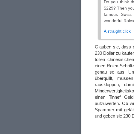
Do you think th
$229? Then you 
famous Swiss 
wonderful Rolex
A straight click
Glauben sie, dass e
230 Dollar zu kaufe
tollen chinesisich
einen Rolex-Schrift
genau so aus. Und
überquillt, müsse
rauskloppen, da
Minderwertigkeitsk
einen Tinnef Gel
aufzuwerten. Ob w
Spammer mit gefäls
und geben sie 230 D