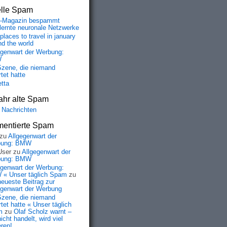
elle Spam
-Magazin bespammt
lernte neuronale Netzwerke
places to travel in january
nd the world
egenwart der Werbung:
W
Szene, die niemand
tet hatte
etta
ahr alte Spam
 Nachrichten
entierte Spam
zu
Allgegenwart der
bung: BMW
User
zu
Allgegenwart der
bung: BMW
egenwart der Werbung:
« Unser täglich Spam
zu
neueste Beitrag zur
egenwart der Werbung
Szene, die niemand
tet hatte « Unser täglich
m
zu
Olaf Scholz warnt –
icht handelt, wird viel
eren!