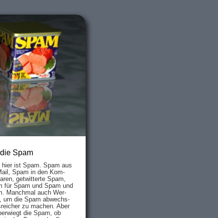
 die Spam
s hier ist Spam. Spam aus
Mail, Spam in den Kom­
aren, ge­twit­ter­te Spam,
 für Spam und Spam und
. Manch­mal auch Wer­
, um die Spam ab­wechs­
­reich­er zu mach­en. Aber
ber­wiegt die Spam, ob