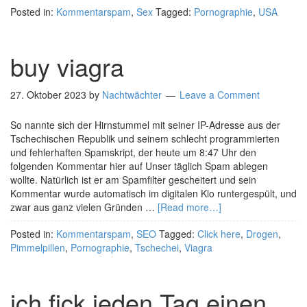
Posted in:
Kommentarspam
,
Sex
Tagged:
Pornographie
,
USA
buy viagra
27. Oktober 2023
by
Nachtwächter
Leave a Comment
So nannte sich der Hirnstummel mit seiner IP-Adresse aus der
Tschechischen Republik und seinem schlecht programmierten
und fehlerhaften Spamskript, der heute um 8:47 Uhr den
folgenden Kommentar hier auf Unser täglich Spam ablegen
wollte. Natürlich ist er am Spamfilter gescheitert und sein
Kommentar wurde automatisch im digitalen Klo runtergespült, und
zwar aus ganz vielen Gründen …
[Read more…]
Posted in:
Kommentarspam
,
SEO
Tagged:
Click here
,
Drogen
,
Pimmelpillen
,
Pornographie
,
Tschechei
,
Viagra
ich fick jeden Tag einen