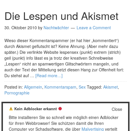
Die Lespen und Akismet
30. Oktober 2010
by
Nachtwächter
Leave a Comment
Wieso dieser Kommentarspammer (er hat hier „kommentiert“)
durch Akismet geflutscht ist? Keine Ahnung. (Aber mehr dazu
später.) Die verlinkte Website lespensex (punkt) extrem (strich)
geil (punkt) info lässt es ja trotz der kreativen Schreibweise
„Lespen“ nicht an spamwertigen Glitschwörtern mangeln, und
auch der Text der Mitteilung setzt diesen Hang zur Offenheit fort:
Du stehst auf …
[Read more…]
Posted in:
Allgemein
,
Kommentarspam
,
Sex
Tagged:
Akismet
,
Pornographie
Kein Adblocker erkannt
Close
Bitte installieren Sie so schnell wie möglich einen Adblocker
1
2
Weiter »
für ihren Webbrowser! Sie schützen damit die Ihren
Computer vor Schadsoftware, die über
Malvertising
verteilt