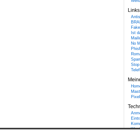
Wer
Link
Anti
BRA
Fake
Ist 
Maili
No M
Phis
Roma
Spa
Stop
Tele
Mein
Hom
Mast
Pixe
Tech
Anme
Eint
Komm
Word