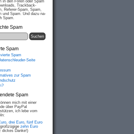
 in den Fo­ren oder Spam
wn­loads, Track­back-
, Re­fe­rer-Spam, Spam,
 und Spam. Und da­zu na­
ich Spam.
chte Spam
rte Spam
ivierte Spam
Datenschleuder-Seite
essum
rmatives zur Spam
ndschutz
m?
endete Spam
können mich mit einer
de über PayPal
rstützen, ich lebe vom
ln:
Euro
,
drei Euro
,
fünf Euro
 großzügige
zehn Euro
z dickes Danke!)