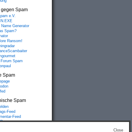
bung
s gegen Spam
spam e.V.
IN.EXE
 Name Generator
das Spam?
nator
ore Ransom!
hingradar
nceScambaiter
mgourmet
 Forum Spam
fonpaul
e Spam
epage
odon
lfed
nische Spam
lden
rags-Feed
entar-Feed
Press.org
Close