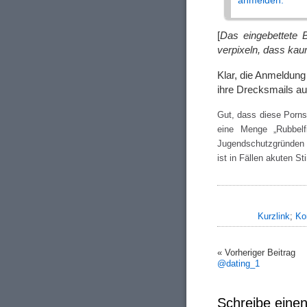
anmelden.
[
Das eingebettete B
verpixeln, dass kau
Klar, die Anmeldun
ihre Drecksmails au
Gut, dass diese Porns
eine Menge „Rubbelf
Jugendschutzgründen 
ist in Fällen akuten S
Kurzlink
;
Ko
« Vorheriger Beitrag
@dating_1
Schreibe ein