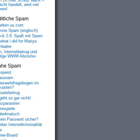
m
zu
Olaf Scholz warnt –
icht handelt, wird viel
eren!
itliche Spam
bitten us.com
erste Spam (englisch)
fick 2.0: Spaß mit Spam
 what i did for Mariya
baiter
, Internetbetrug und
tige WWW Abzocke
ahe Spam
speist
auseam
eswehrfragebogen im
fkasten?
uterbetrug
geht so gar nicht!
nzparasiten
nnspiele
belmatsch
mein Passwort sicher?
ber Internetkriminalität
s
aner-Board