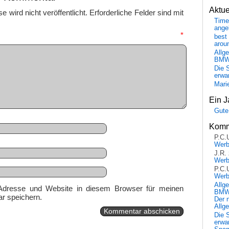
Aktu
 wird nicht veröffentlicht.
Erforderliche Felder sind mit
Time
ange
mmentar
*
best 
arou
Allg
BM
Die 
erwar
Mari
Ein J
Gute
Komm
P.C.
Wer
J.R.
Wer
P.C.
Wer
Allg
Adresse und Website in diesem Browser für meinen
BMW 
r speichern.
Der 
Allg
Die 
erwar