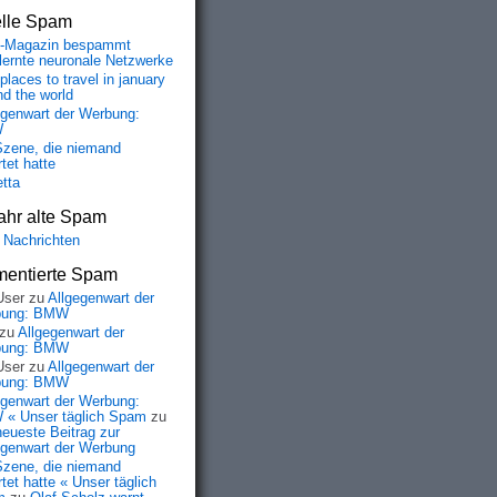
elle Spam
-Magazin bespammt
lernte neuronale Netzwerke
places to travel in january
nd the world
egenwart der Werbung:
W
Szene, die niemand
tet hatte
etta
ahr alte Spam
 Nachrichten
entierte Spam
User
zu
Allgegenwart der
bung: BMW
zu
Allgegenwart der
bung: BMW
User
zu
Allgegenwart der
bung: BMW
egenwart der Werbung:
« Unser täglich Spam
zu
neueste Beitrag zur
egenwart der Werbung
Szene, die niemand
tet hatte « Unser täglich