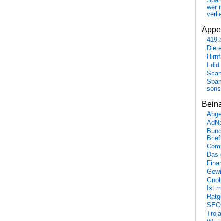
Spa
wer n
verli
Appet
419.
Die 
Hirn
I did
Scam
Spam
sons
Bein
Abge
AdN
Bund
Brie
Comp
Das 
Fina
Gewi
Gnob
Ist 
Ratge
SEO
Troj