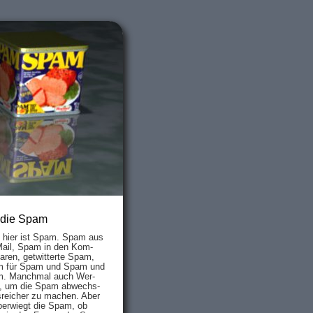
 die Spam
s hier ist Spam. Spam aus
Mail, Spam in den Kom­
aren, ge­twit­ter­te Spam,
 für Spam und Spam und
. Manch­mal auch Wer­
, um die Spam ab­wechs­
­reich­er zu mach­en. Aber
ber­wiegt die Spam, ob