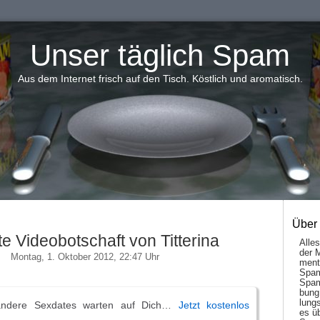
Unser täglich Spam
Aus dem Internet frisch auf den Tisch. Köstlich und aromatisch.
Über
e Videobotschaft von Titterina
Alle
der 
Montag, 1. Oktober 2012, 22:47 Uhr
men­t
Spam
Spam
bung
lungs
 andere Sexdates warten auf Dich…
Jetzt kostenlos
es ü