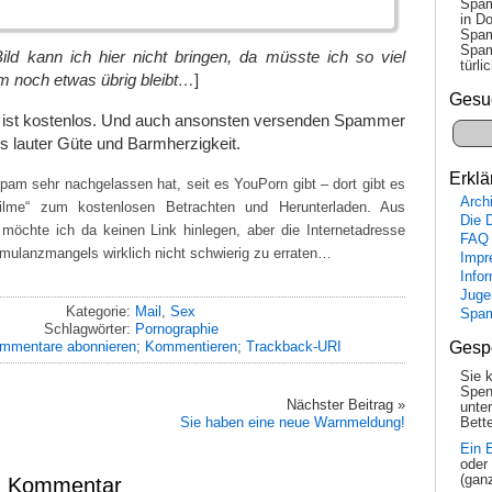
Spam
in Do
Spam
Spam
ild kann ich hier nicht bringen, da müsste ich so viel
tür­l
m noch etwas übrig bleibt…
]
Gesu
g ist kostenlos. Und auch ansonsten versenden Spammer
s lauter Güte und Barmherzigkeit.
Erklä
pam sehr nachgelassen hat, seit es YouPorn gibt – dort gibt es
Arch
ilme“ zum kostenlosen Betrachten und Herunterladen. Aus
Die 
möchte ich da keinen Link hinlegen, aber die Internetadresse
FAQ
timulanzmangels wirklich nicht schwierig zu erraten…
Impr
Info
Juge
Kategorie:
Mail
,
Sex
Spa
Schlagwörter:
Pornographie
mmentare abonnieren
;
Kommentieren
;
Trackback-URI
Gesp
Sie 
Spen
Nächster Beitrag »
unte
Sie haben eine neue Warnmeldung!
Bette
Ein 
oder
(gan
en Kommentar