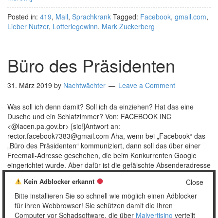
Posted in:
419
,
Mail
,
Sprachkrank
Tagged:
Facebook
,
gmail.com
,
Lieber Nutzer
,
Lotteriegewinn
,
Mark Zuckerberg
Büro des Präsidenten
31. März 2019
by
Nachtwächter
Leave a Comment
Was soll ich denn damit? Soll ich da einziehen? Hat das eine
Dusche und ein Schlafzimmer? Von: FACEBOOK INC
<@lacen.pa.gov.br> [sic!]Antwort an:
rector.facebook7383@gmail.com Aha, wenn bei „Facebook“ das
„Büro des Präsidenten“ kommuniziert, dann soll das über einer
Freemail-Adresse geschehen, die beim Konkurrenten Google
eingerichtet wurde. Aber dafür ist die gefälschte Absenderadresse
nicht einmal eine gültige …
[Read more…]
Kein Adblocker erkannt
Close
Posted in:
419
,
Mail
Tagged:
Facebook
,
gmail.com
,
Lieber Nutzer
,
Bitte installieren Sie so schnell wie möglich einen Adblocker
Mark Zuckerberg
für ihren Webbrowser! Sie schützen damit die Ihren
Computer vor Schadsoftware, die über
Malvertising
verteilt