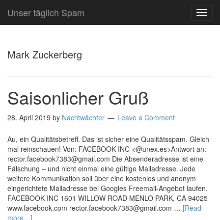
Unser täglich Spam
TOG
NAVI
Mark Zuckerberg
Saisonlicher Gruß
28. April 2019
by
Nachtwächter
Leave a Comment
Au, ein Qualitätsbetreff. Das ist sicher eine Qualitätsspam. Gleich
mal reinschauen! Von: FACEBOOK INC <@unex.es>Antwort an:
rector.facebook7383@gmail.com Die Absenderadresse ist eine
Fälschung – und nicht einmal eine gültige Mailadresse. Jede
weitere Kommunikation soll über eine kostenlos und anonym
eingerichtete Mailadresse bei Googles Freemail-Angebot laufen.
FACEBOOK INC 1601 WILLOW ROAD MENLO PARK, CA 94025
www.facebook.com rector.facebook7383@gmail.com …
[Read
more…]