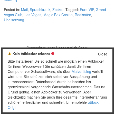
Posted in:
Mail
,
Sprachkrank
,
Zocken
Tagged:
Euro VIP
,
Grand
Vegas Club
,
Las Vegas
,
Magic Box Casino
,
Realsatire
,
Übelsetzung
Copyright © 2026 Unser täglich Spam.
Mobile
WordPress Theme by themehall.com
Kein Adblocker erkannt
Close
Bitte installieren Sie so schnell wie möglich einen Adblocker
für ihren Webbrowser! Sie schützen damit die Ihren
Computer vor Schadsoftware, die über
Malvertising
verteilt
wird, und Sie schützen sich selbst vor Ausspähung und
intransparentem Datenhandel durch halbseiden bis
grenzkriminell vorgehende Wirtschaftsunternehmen. Das ist
Grund genug, einen Adblocker zu verwenden. Aber
gleichzeitig machen Sie auch Ihre gesamte Interneterfahrung
schöner, erfreulicher und schneller. Ich empfehle
uBlock
Origin
.