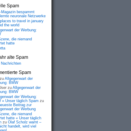
elle Spam
-Magazin bespammt
lernte neuronale Netzwerke
places to travel in january
nd the world
egenwart der Werbung:
W
Szene, die niemand
tet hatte
etta
ahr alte Spam
 Nachrichten
entierte Spam
zu
Allgegenwart der
bung: BMW
User
zu
Allgegenwart der
bung: BMW
egenwart der Werbung:
« Unser täglich Spam
zu
neueste Beitrag zur
egenwart der Werbung
Szene, die niemand
tet hatte « Unser täglich
m
zu
Olaf Scholz warnt –
icht handelt, wird viel
eren!