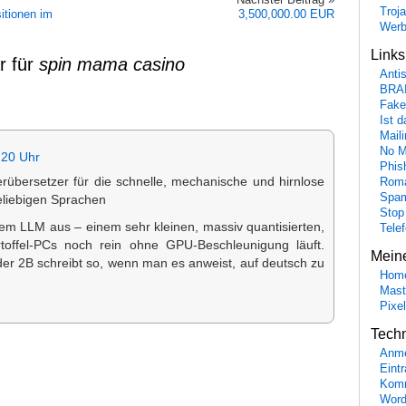
Troj
itionen im
3,500,000.00 EUR
Wer
Link
r für
spin mama casino
Anti
BRA
Fake
Ist 
Maili
No M
:20 Uhr
Phis
übersetzer für die schnelle, mechanische und hirnlose
Roma
Spa
beliebigen Sprachen
Stop
em LLM aus – einem sehr kleinen, massiv quantisierten,
Tele
toffel-PCs noch rein ohne GPU-Beschleunigung läuft.
Mein
er 2B schreibt so, wenn man es anweist, auf deutsch zu
Hom
Mast
Pixe
Tech
Anme
Eint
Komm
Word