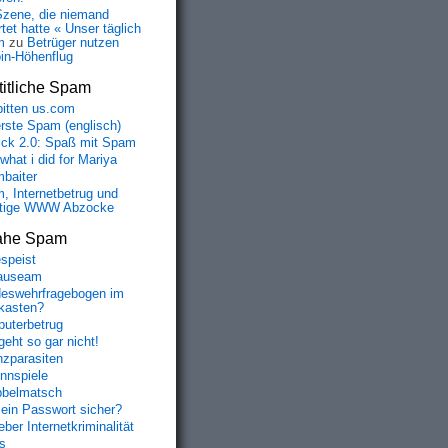
Szene, die niemand
tet hatte « Unser täglich
m
zu
Betrüger nutzen
oin-Höhenflug
itliche Spam
bitten us.com
erste Spam (englisch)
fick 2.0: Spaß mit Spam
 what i did for Mariya
baiter
, Internetbetrug und
tige WWW Abzocke
ahe Spam
speist
auseam
eswehrfragebogen im
fkasten?
uterbetrug
geht so gar nicht!
nzparasiten
nnspiele
belmatsch
mein Passwort sicher?
ber Internetkriminalität
s