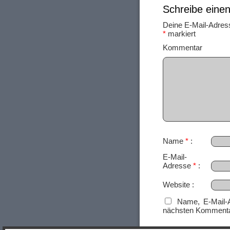
Schreibe ein
Deine E-Mail-Adresse
*
markiert
Ko
Name
*
E-Mail-
Adresse
*
Website
Name, E-Mail-
nächsten Kommenta