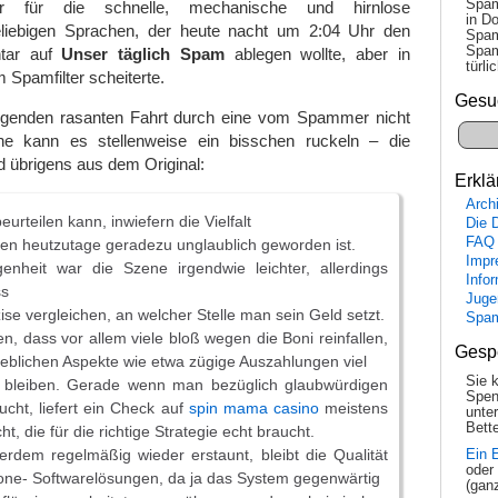
Spam
zer für die schnelle, mechanische und hirnlose
in Do
beliebigen Sprachen, der heute nacht um 2:04 Uhr den
Spam
Spam
tar auf
Unser täglich Spam
ablegen wollte, aber in
tür­l
Spamfilter scheiterte.
Gesu
olgenden rasanten Fahrt durch eine vom Spammer nicht
he kann es stellenweise ein bisschen ruckeln – die
 übrigens aus dem Original:
Erklä
Arch
eurteilen kann, inwiefern die Vielfalt
Die 
FAQ
len heutzutage geradezu unglaublich geworden ist.
Impr
enheit war die Szene irgendwie leichter, allerdings
Info
ss
Juge
se vergleichen, an welcher Stelle man sein Geld setzt.
Spa
len, dass vor allem viele bloß wegen die Boni reinfallen,
Gesp
eblichen Aspekte wie etwa zügige Auszahlungen viel
Sie 
 bleiben. Gerade wenn man bezüglich glaubwürdigen
Spen
ucht, liefert ein Check auf
spin mama casino
meistens
unte
Bette
ht, die für die richtige Strategie echt braucht.
rdem regelmäßig wieder erstaunt, bleibt die Qualität
Ein 
oder
one- Softwarelösungen, da ja das System gegenwärtig
(gan