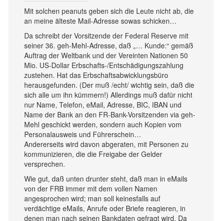
Mit solchen peanuts geben sich die Leute nicht ab, die
an meine älteste Mail-Adresse sowas schicken…
Da schreibt der Vorsitzende der Federal Reserve mit
seiner 36. geh-Mehl-Adresse, daß „… Kunde:“ gemäß
Auftrag der Weltbank und der Vereinten Nationen 50
Mio. US-Dollar Erbschafts-/Entschädigungszahlung
zustehen. Hat das Erbschaftsabwicklungsbüro
herausgefunden. (Der muß /echt/ wichtig sein, daß die
sich alle um ihn kümmern!) Allerdings muß dafür nicht
nur Name, Telefon, eMail, Adresse, BIC, IBAN und
Name der Bank an den FR-Bank-Vorsitzenden via geh-
Mehl geschickt werden, sondern auch Kopien vom
Personalausweis und Führerschein…
Andererseits wird davon abgeraten, mit Personen zu
kommunizieren, die die Freigabe der Gelder
versprechen.
Wie gut, daß unten drunter steht, daß man in eMails
von der FRB immer mit dem vollen Namen
angesprochen wird; man soll keinesfalls auf
verdächtige eMails, Anrufe oder Briefe reagieren, in
denen man nach seinen Bankdaten gefragt wird. Da