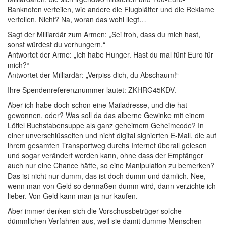
Banknoten verteilen, wie andere die Flugblätter und die Reklame
verteilen. Nicht? Na, woran das wohl liegt…
Sagt der Milliardär zum Armen: „Sei froh, dass du mich hast,
sonst würdest du verhungern.“
Antwortet der Arme: „Ich habe Hunger. Hast du mal fünf Euro für
mich?“
Antwortet der Milliardär: „Verpiss dich, du Abschaum!“
Ihre Spendenreferenznummer lautet: ZKHRG45KDV.
Aber ich habe doch schon eine Mailadresse, und die hat
gewonnen, oder? Was soll da das alberne Gewinke mit einem
Löffel Buchstabensuppe als ganz geheimem Geheimcode? In
einer unverschlüsselten und nicht digital signierten E-Mail, die auf
ihrem gesamten Transportweg durchs Internet überall gelesen
und sogar verändert werden kann, ohne dass der Empfänger
auch nur eine Chance hätte, so eine Manipulation zu bemerken?
Das ist nicht nur dumm, das ist doch dumm und dämlich. Nee,
wenn man von Geld so dermaßen dumm wird, dann verzichte ich
lieber. Von Geld kann man ja nur kaufen.
Aber immer denken sich die Vorschussbetrüger solche
dümmlichen Verfahren aus, weil sie damit dumme Menschen