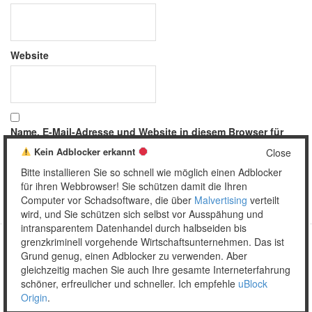
Website
Name, E-Mail-Adresse und Website in diesem Browser für
meinen nächsten Kommentar speichern.
Kein Adblocker erkannt
Close
Bitte installieren Sie so schnell wie möglich einen Adblocker
für ihren Webbrowser! Sie schützen damit die Ihren
Computer vor Schadsoftware, die über
Malvertising
verteilt
wird, und Sie schützen sich selbst vor Ausspähung und
intransparentem Datenhandel durch halbseiden bis
grenzkriminell vorgehende Wirtschaftsunternehmen. Das ist
Grund genug, einen Adblocker zu verwenden. Aber
Copyright © 2026 Unser täglich Spam.
gleichzeitig machen Sie auch Ihre gesamte Interneterfahrung
Mobile
WordPress Theme by themehall.com
schöner, erfreulicher und schneller. Ich empfehle
uBlock
Origin
.