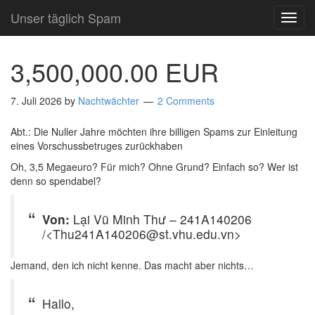
Unser täglich Spam
TOG
NAVI
3,500,000.00 EUR
7. Juli 2026
by
Nachtwächter
2 Comments
Abt.: Die Nuller Jahre möchten ihre billigen Spams zur Einleitung
eines Vorschussbetruges zurückhaben
Oh, 3,5 Megaeuro? Für mich? Ohne Grund? Einfach so? Wer ist
denn so spendabel?
Von:
Lại Vũ Minh Thư – 241A140206
/<Thu241A140206@st.vhu.edu.vn>
Jemand, den ich nicht kenne. Das macht aber nichts…
Hallo,