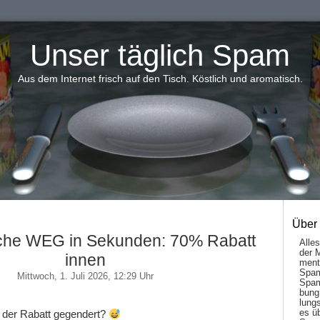
Unser täglich Spam
Aus dem Internet frisch auf den Tisch. Köstlich und aromatisch.
Über
iche WEG in Sekunden: 70% Rabatt
Alle
der 
innen
men­t
Spam
Mittwoch, 1. Juli 2026, 12:29 Uhr
Spam
bung
lungs
es ü
n der Rabatt gegendert?