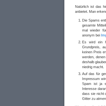
Natürlich ist das 
anbietet. Man erken
Die Spams enth
gesamte Mitteil
mal wieder fü
anonym bei
Im
Es wird ein h
Grundpreis, a
keinen Preis e
werden, denen 
deshalb glauben
niedrig macht.
Auf das für ge
Impressum wird 
Spam ist ja s
Interesse daran
dass sie nicht
Gitter zu atmen