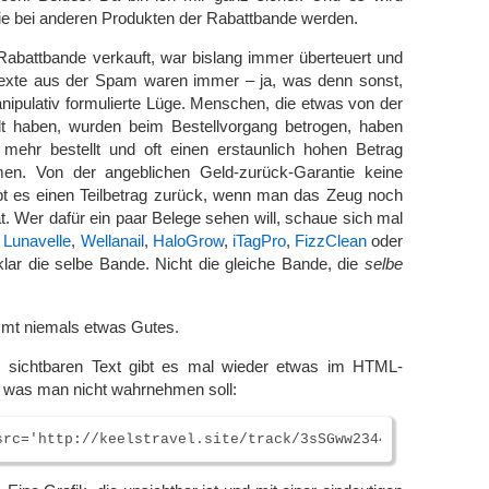
ie bei anderen Produkten der Rabattbande werden.
Rabattbande verkauft, war bislang immer überteuert und
Texte aus der Spam waren immer – ja, was denn sonst,
nipulativ formulierte Lüge. Menschen, die etwas von der
lt haben, wurden beim Bestellvorgang betrogen, haben
h mehr bestellt und oft einen erstaunlich hohen Betrag
n. Von der angeblichen Geld-zurück-Garantie keine
ibt es einen Teilbetrag zurück, wenn man das Zeug noch
t. Wer dafür ein paar Belege sehen will, schaue sich mal
t
Lunavelle
,
Wellanail
,
HaloGrow
,
iTagPro
,
FizzClean
oder
klar die selbe Bande. Nicht die gleiche Bande, die
selbe
mt niemals etwas Gutes.
 sichtbaren Text gibt es mal wieder etwas im HTML-
, was man nicht wahrnehmen soll: