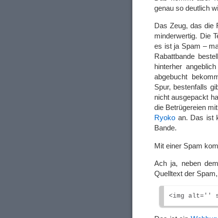
genau so deutlich w
Das Zeug, das die 
minderwertig. Die 
es ist ja Spam – ma
Rabattbande bestel
hinterher angeblic
abgebucht bekomme
Spur, bestenfalls g
nicht ausgepackt ha
die Betrügereien mi
Ryoko
an. Das ist 
Bande.
Mit einer Spam kom
Ach ja, neben dem
Quelltext der Spam