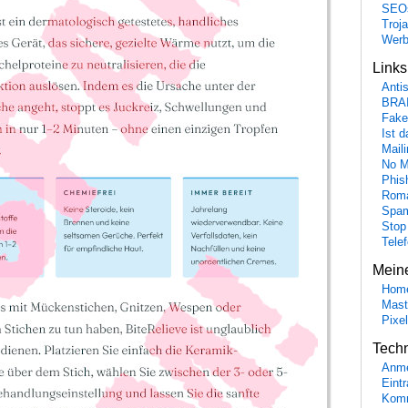
SEO
Troj
Wer
Link
Anti
BRA
Fake
Ist 
Maili
No M
Phis
Roma
Spa
Stop
Tele
Mein
Hom
Mast
Pixe
Tech
Anme
Eint
Komm