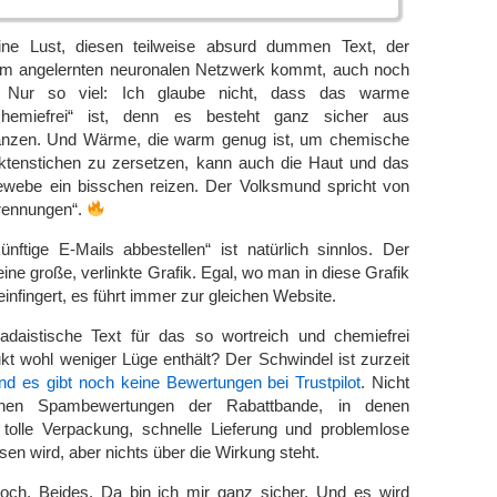
ine Lust, diesen teilweise absurd dummen Text, der
em angelernten neuronalen Netzwerk kommt, auch noch
 Nur so viel: Ich glaube nicht, dass das warme
chemiefrei“ ist, denn es besteht ganz sicher aus
nzen. Und Wärme, die warm genug ist, um chemische
ktenstichen zu zersetzen, kann auch die Haut und das
ewebe ein bisschen reizen. Der Volksmund spricht von
rennungen“.
nftige E-Mails abbestellen“ ist natürlich sinnlos. Der
eine große, verlinkte Grafik. Egal, wo man in diese Grafik
neinfingert, es führt immer zur gleichen Website.
adaistische Text für das so wortreich und chemiefrei
t wohl weniger Lüge enthält? Der Schwindel ist zurzeit
nd es gibt noch keine Bewertungen bei Trustpilot
. Nicht
chen Spambewertungen der Rabattbande, in denen
 tolle Verpackung, schnelle Lieferung und problemlose
en wird, aber nichts über die Wirkung steht.
ch. Beides. Da bin ich mir ganz sicher. Und es wird