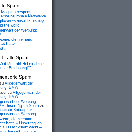
elle Spam
-Magazin bespammt
lernte neuronale Netzwerke
places to travel in january
nd the world
egenwart der Werbung:
W
Szene, die niemand
tet hatte
etta
ahr alte Spam
Zeit läuft ab! Hol dir deine
usive Belohnung!"".
entierte Spam
zu
Allgegenwart der
bung: BMW
User
zu
Allgegenwart der
bung: BMW
egenwart der Werbung:
« Unser täglich Spam
zu
neueste Beitrag zur
egenwart der Werbung
Szene, die niemand
tet hatte « Unser täglich
m
zu
Olaf Scholz warnt –
icht handelt, wird viel