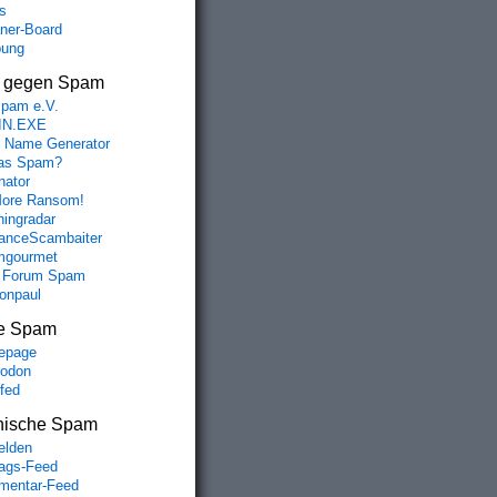
s
aner-Board
bung
s gegen Spam
spam e.V.
IN.EXE
 Name Generator
das Spam?
nator
ore Ransom!
hingradar
nceScambaiter
mgourmet
 Forum Spam
fonpaul
e Spam
epage
odon
lfed
nische Spam
lden
rags-Feed
entar-Feed