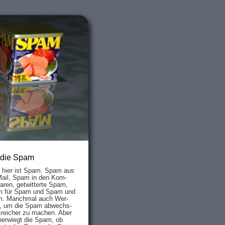
 die Spam
s hier ist Spam. Spam aus
Mail, Spam in den Kom­
aren, ge­twit­ter­te Spam,
 für Spam und Spam und
. Manch­mal auch Wer­
, um die Spam ab­wechs­
­reich­er zu mach­en. Aber
ber­wiegt die Spam, ob