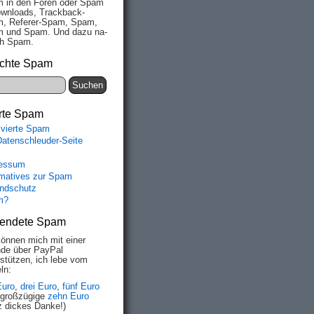
 in den Fo­ren oder Spam
wn­loads, Track­back-
, Re­fe­rer-Spam, Spam,
 und Spam. Und da­zu na­
ich Spam.
chte Spam
rte Spam
ivierte Spam
Datenschleuder-Seite
essum
rmatives zur Spam
ndschutz
m?
endete Spam
können mich mit einer
de über PayPal
rstützen, ich lebe vom
ln:
Euro
,
drei Euro
,
fünf Euro
 großzügige
zehn Euro
z dickes Danke!)