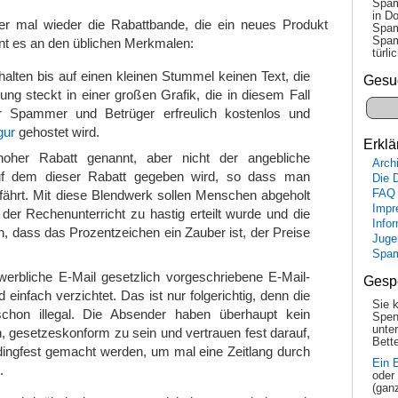
Spam
in Do
hier mal wieder die Rabattbande, die ein neues Produkt
Spam
Spam
nt es an den üblichen Merkmalen:
tür­l
alten bis auf einen kleinen Stummel keinen Text, die
Gesu
ung steckt in einer großen Grafik, die in diesem Fall
r Spammer und Betrüger erfreulich kostenlos und
gur
gehostet wird.
Erklä
oher Rabatt genannt, aber nicht der angebliche
Arch
uf dem dieser Rabatt gegeben wird, so dass man
Die 
rfährt. Mit diese Blendwerk sollen Menschen abgeholt
FAQ
Impr
der Rechenunterricht zu hastig erteilt wurde und die
Info
, dass das Prozentzeichen ein Zauber ist, der Preise
Juge
Spa
werbliche E-Mail gesetzlich vorgeschriebene E-Mail-
Gesp
einfach verzichtet. Das ist nur folgerichtig, denn die
Sie 
chon illegal. Die Absender haben überhaupt kein
Spen
unte
, gesetzeskonform zu sein und vertrauen fest darauf,
Bette
 dingfest gemacht werden, um mal eine Zeitlang durch
Ein 
.
oder
(gan