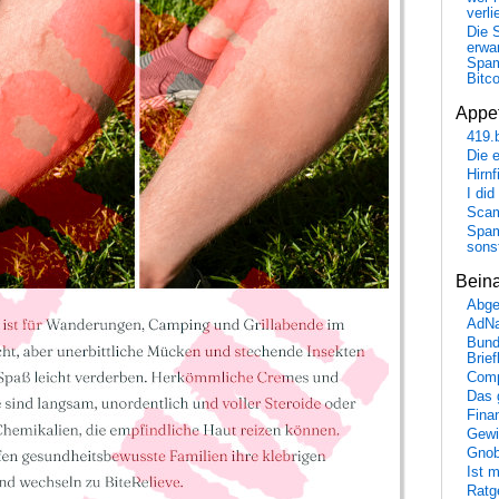
verli
Die 
erwar
Spa
Bitc
Appet
419.
Die 
Hirn
I did
Scam
Spam
sons
Bein
Abge
AdN
Bund
Brie
Comp
Das 
Fina
Gewi
Gnob
Ist 
Ratge