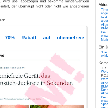
llt, wird übel abgezogen und bekommt minderwertigen
Aktu
liefert, der überhaupt nicht oder nicht wie angepriesen
Time
ange
best 
aus:
arou
Allg
BM
Die 
erwar
: 70% Rabatt auf chemiefreie
Mari
Ein J
"Die 
exkl
Komm
J.R.
Wer
P.C.
Wer
Allg
BMW 
Der 
Allg
Die 
erwar
Spa
wer n