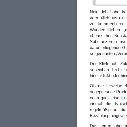
Nein, ich habe ke
vermutlich aus ein
zu kommentieren.
Wunderstiftchen „
chemischen Substa
Substanzen in Inse
darunterliegende G
so genannten „Verb
Der Klick auf „Zukü
scheinbare Text ist 
hineinklickt oder hi
Ob der teilweise d
angepriesene Produk
noch ganz frisch,
u
einmal die typis
regelmäßig auf die
Bezahlung hingewies
Das kommt aber no