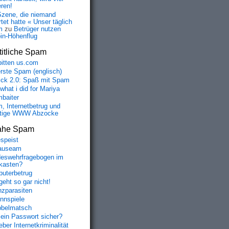
eren!
Szene, die niemand
tet hatte « Unser täglich
m
zu
Betrüger nutzen
oin-Höhenflug
itliche Spam
bitten us.com
erste Spam (englisch)
fick 2.0: Spaß mit Spam
 what i did for Mariya
baiter
, Internetbetrug und
tige WWW Abzocke
ahe Spam
speist
auseam
eswehrfragebogen im
fkasten?
uterbetrug
geht so gar nicht!
nzparasiten
nnspiele
belmatsch
mein Passwort sicher?
ber Internetkriminalität