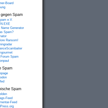
aner-Board
bung
s gegen Spam
spam e.V.
IN.EXE
 Name Generator
das Spam?
nator
ore Ransom!
hingradar
nceScambaiter
mgourmet
 Forum Spam
fonpaul
e Spam
epage
odon
lfed
nische Spam
lden
rags-Feed
entar-Feed
Press.org