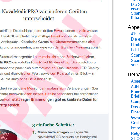
Die 
erwar
Spa
Bitc
Appet
419.
Die 
Hirn
I did
Scam
Spam
sons
Bein
Abge
AdN
Bund
Brie
Comp
Das 
Fina
Gewi
Gnob
Ist 
Ratge
SEO