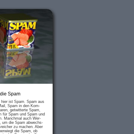
 die Spam
s hier ist Spam. Spam aus
Mail, Spam in den Kom­
aren, ge­twit­ter­te Spam,
 für Spam und Spam und
. Manch­mal auch Wer­
, um die Spam ab­wechs­
­reich­er zu mach­en. Aber
ber­wiegt die Spam, ob