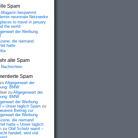
elle Spam
-Magazin bespammt
lernte neuronale Netzwerke
places to travel in january
nd the world
egenwart der Werbung:
W
Szene, die niemand
tet hatte
etta
ahr alte Spam
 Nachrichten
entierte Spam
zu
Allgegenwart der
bung: BMW
User
zu
Allgegenwart der
bung: BMW
egenwart der Werbung:
« Unser täglich Spam
zu
neueste Beitrag zur
egenwart der Werbung
Szene, die niemand
tet hatte « Unser täglich
m
zu
Olaf Scholz warnt –
icht handelt, wird viel
eren!