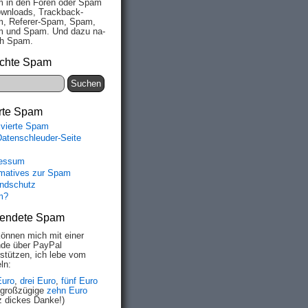
 in den Fo­ren oder Spam
wn­loads, Track­back-
, Re­fe­rer-Spam, Spam,
 und Spam. Und da­zu na­
ich Spam.
chte Spam
rte Spam
ivierte Spam
Datenschleuder-Seite
essum
rmatives zur Spam
ndschutz
m?
endete Spam
können mich mit einer
de über PayPal
rstützen, ich lebe vom
ln:
Euro
,
drei Euro
,
fünf Euro
 großzügige
zehn Euro
z dickes Danke!)