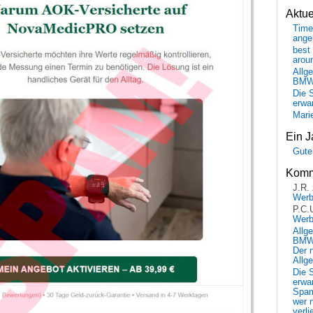
Aktu
Time
ange
best 
arou
Allg
BM
Die 
erwar
Mari
Ein J
Gute
Komm
J.R.
Wer
P.C.
Wer
Allg
BMW 
Der 
Allg
Die 
erwar
Spa
wer n
verli