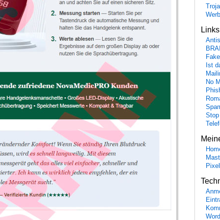
Troj
Wer
Link
Anti
BRA
Fake
Ist 
Maili
No M
Phis
Roma
Spa
Stop
Tele
Mein
Hom
Mast
Pixe
Tech
Anme
Eint
Komm
Word