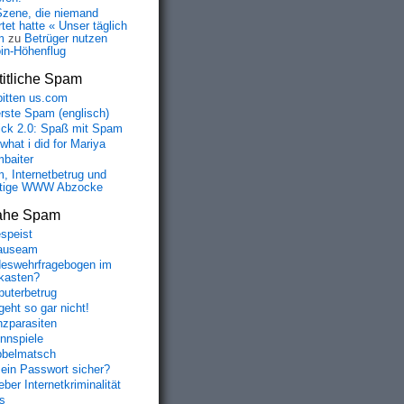
Szene, die niemand
tet hatte « Unser täglich
m
zu
Betrüger nutzen
oin-Höhenflug
itliche Spam
bitten us.com
erste Spam (englisch)
fick 2.0: Spaß mit Spam
 what i did for Mariya
baiter
, Internetbetrug und
tige WWW Abzocke
ahe Spam
speist
auseam
eswehrfragebogen im
fkasten?
uterbetrug
geht so gar nicht!
nzparasiten
nnspiele
belmatsch
mein Passwort sicher?
ber Internetkriminalität
s