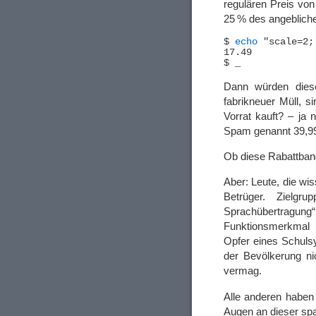
regulären Preis von
25 % des angeblich
$ 
echo
 "scale=2;
17.49

Dann würden diese
fabrikneuer Müll, s
Vorrat kauft? – ja 
Spam genannt 39,99
Ob diese Rabattban
Aber: Leute, die wis
Betrüger. Zielgr
Sprachübertrag
Funktionsmerkmal 
Opfer eines Schuls
der Bevölkerung n
vermag.
Alle anderen haben
Augen an dieser spa