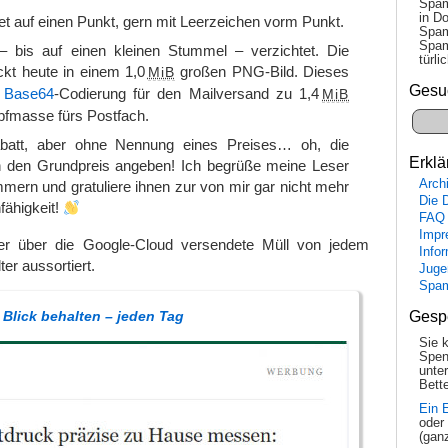
Spam
in Do
et auf einen Punkt, gern mit Leerzeichen vorm Punkt.
Spam
Spam
– bis auf einen kleinen Stummel – verzichtet. Die
tür­l
ckt heute in einem 1,0
großen PNG-Bild. Dieses
MiB
Gesu
e
Base64
-Codierung für den Mailversand zu 1,4
MiB
pfmasse fürs Postfach.
batt, aber ohne Nennung eines Preises… oh, die
Erklä
h den Grundpreis angeben! Ich begrüße meine Leser
Arch
mern und gratuliere ihnen zur von mir gar nicht mehr
Die 
fähigkeit!
FAQ
Impr
ser über die Google-Cloud versendete Müll von jedem
Info
er aussortiert.
Juge
Spa
Blick behalten – jeden Tag
Gesp
Sie 
Spen
unte
Bette
Ein 
oder
(gan