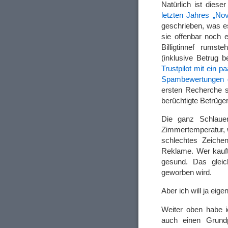
Natürlich ist diese
letzten Jahres „N
geschrieben, was es
sie offenbar noch 
Billigtinnef rums
(inklusive Betrug 
Trustpilot mit ein 
Spambewertungen g
ersten Recherche s
berüchtigte Betrüg
Die ganz Schlauen
Zimmertemperatur, 
schlechtes Zeichen
Reklame. Wer kauft,
gesund. Das gleic
geworben wird.
Aber ich will ja eig
Weiter oben habe i
auch einen Grund