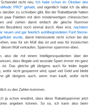
r Schwindel nicht neu.
Ich habe schon im Oktober des
ovaMedic PRO“ gehabt
, und eigentlich habe ich da alles
 darüber zu schreiben gibt. Bei der Rabattbande hatten
ein paar Paletten mit dem minderwertigen chinesischen
tehen und ziehen damit einfach die gleiche Nummer
beim Bezahlen) noch einmal durch. Aber erst,
nachdem
paar neuen und gar feierlich wohlbegründeten Fünf-Sterne-
eflutet wurde
, damit Interessierte nicht schon bei der
ehen, was für ein Müll das ist und was für inzwischen
er diesen Müll verkaufen. Spammer spammen eben.
, also die mit einem Intelligenzquotienten über der
wissen, dass illegale und asoziale Spam
immer
ein ganz
 ist. Das gleiche gilt übrigens auch für leider legale
 wofür nicht gespammt wird, spart viel Geld und bleibt
he gilt übrigens auch, wenn man kauft, wofür nicht
entlich zu den Zahlen kommen.
ch ja schon erwähnt, dass diese Rabattspammer jetzt
preis angeben können. So so, ich kann also beim