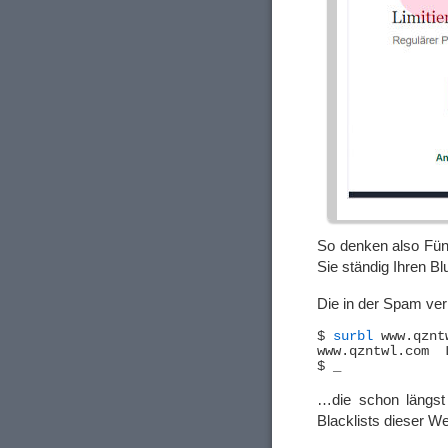
So denken also Fünf
Sie ständig Ihren B
Die in der Spam ver
$ 
surbl
 www.qzntw
www.qzntwl.com	LISTED: ABUSE

…die schon längs
Blacklists dieser Wel