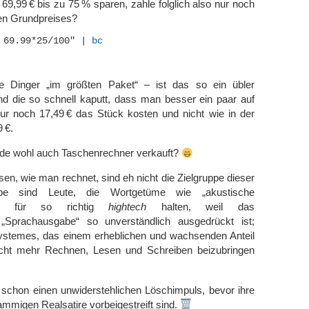
 69,99 € bis zu 75 % sparen, zahle folglich also nur noch
en Grundpreises?
 69.99*25/100" | 
bc
 Dinger „im größten Paket“ – ist das so ein übler
ind die so schnell kaputt, dass man besser ein paar auf
nur noch 17,49 € das Stück kosten und nicht wie in der
 €.
de wohl auch Taschenrechner verkauft?
sen, wie man rechnet, sind eh nicht die Zielgruppe dieser
uppe sind Leute, die Wortgetüme wie „akustische
ung“ für so richtig
hightech
halten, weil das
„Sprachausgabe“ so unverständlich ausgedrückt ist;
ystemes, das einem erheblichen und wachsenden Anteil
icht mehr Rechnen, Lesen und Schreiben beizubringen
 schon einen unwiderstehlichen Löschimpuls, bevor ihre
mmigen Realsatire vorbeigestreift sind.