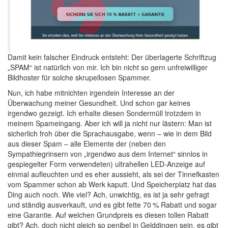
Damit kein falscher Eindruck entsteht: Der überlagerte Schriftzug
„SPAM“ ist natürlich von mir. Ich bin nicht so gern unfreiwilliger
Bildhoster für solche skrupellosen Spammer.
Nun, ich habe mitnichten irgendein Interesse an der
Überwachung meiner Gesundheit. Und schon gar keines
irgendwo gezeigt. Ich erhalte diesen Sondermüll trotzdem in
meinem Spameingang. Aber ich will ja nicht nur lästern: Man ist
sicherlich froh über die Sprachausgabe, wenn – wie in dem Bild
aus dieser Spam – alle Elemente der (neben den
Sympathiegrinsern von „irgendwo aus dem Internet“ sinnlos in
gespiegelter Form verwendeten) ultrahellen LED-Anzeige auf
einmal aufleuchten und es eher aussieht, als sei der Tinnefkasten
vom Spammer schon ab Werk kaputt. Und Speicherplatz hat das
Ding auch noch. Wie viel? Ach, unwichtig, es ist ja sehr gefragt
und ständig ausverkauft, und es gibt fette 70 % Rabatt und sogar
eine Garantie. Auf welchen Grundpreis es diesen tollen Rabatt
gibt? Ach, doch nicht gleich so penibel in Gelddingen sein, es gibt