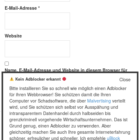
E-Mail-Adresse
*
Website
Name, E-Mail-Adresse und Website in diesem Browser für
meinen nächsten Kommentar speichern.
Kein Adblocker erkannt
Close
Bitte installieren Sie so schnell wie möglich einen Adblocker
für ihren Webbrowser! Sie schützen damit die Ihren
Computer vor Schadsoftware, die über
Malvertising
verteilt
wird, und Sie schützen sich selbst vor Ausspähung und
intransparentem Datenhandel durch halbseiden bis
grenzkriminell vorgehende Wirtschaftsunternehmen. Das ist
Grund genug, einen Adblocker zu verwenden. Aber
Copyright © 2026 Unser täglich Spam.
gleichzeitig machen Sie auch Ihre gesamte Interneterfahrung
Mobile
WordPress Theme by themehall.com
schöner, erfreulicher und schneller. Ich empfehle
uBlock