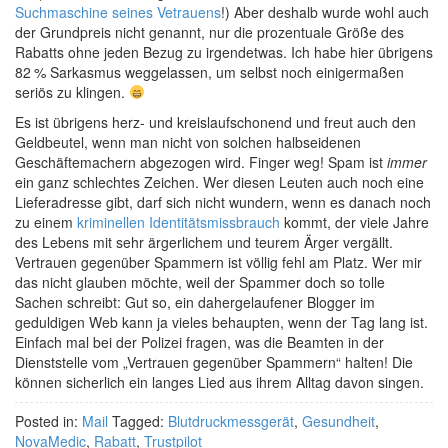
Suchmaschine seines Vetrauens
!) Aber deshalb wurde wohl auch
der Grundpreis nicht genannt, nur die prozentuale Größe des
Rabatts ohne jeden Bezug zu irgendetwas. Ich habe hier übrigens
82 % Sarkasmus weggelassen, um selbst noch einigermaßen
seriös zu klingen.
Es ist übrigens herz- und kreislaufschonend und freut auch den
Geldbeutel, wenn man nicht von solchen halbseidenen
Geschäftemachern abgezogen wird. Finger weg! Spam ist
immer
ein ganz schlechtes Zeichen. Wer diesen Leuten auch noch eine
Lieferadresse gibt, darf sich nicht wundern, wenn es danach noch
zu einem
kriminellen Identitätsmissbrauch
kommt, der viele Jahre
des Lebens mit sehr ärgerlichem und teurem Ärger vergällt.
Vertrauen gegenüber Spammern ist völlig fehl am Platz. Wer mir
das nicht glauben möchte, weil der Spammer doch so tolle
Sachen schreibt: Gut so, ein dahergelaufener Blogger im
geduldigen Web kann ja vieles behaupten, wenn der Tag lang ist.
Einfach mal bei der Polizei fragen, was die Beamten in der
Dienststelle vom „Vertrauen gegenüber Spammern“ halten! Die
können sicherlich ein langes Lied aus ihrem Alltag davon singen.
Posted in:
Mail
Tagged:
Blutdruckmessgerät
,
Gesundheit
,
NovaMedic
,
Rabatt
,
Trustpilot