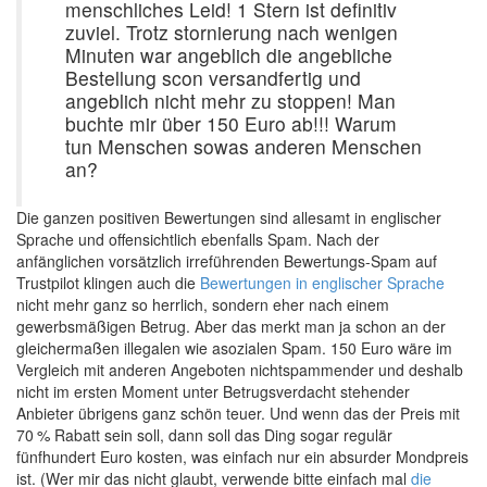
menschliches Leid! 1 Stern ist definitiv
zuviel. Trotz stornierung nach wenigen
Minuten war angeblich die angebliche
Bestellung scon versandfertig und
angeblich nicht mehr zu stoppen! Man
buchte mir über 150 Euro ab!!! Warum
tun Menschen sowas anderen Menschen
an?
Die ganzen positiven Bewertungen sind allesamt in englischer
Sprache und offensichtlich ebenfalls Spam. Nach der
anfänglichen vorsätzlich irreführenden Bewertungs-Spam auf
Trustpilot klingen auch die
Bewertungen in englischer Sprache
nicht mehr ganz so herrlich, sondern eher nach einem
gewerbsmäßigen Betrug. Aber das merkt man ja schon an der
gleichermaßen illegalen wie asozialen Spam. 150 Euro wäre im
Vergleich mit anderen Angeboten nichtspammender und deshalb
nicht im ersten Moment unter Betrugsverdacht stehender
Anbieter übrigens ganz schön teuer. Und wenn das der Preis mit
70 % Rabatt sein soll, dann soll das Ding sogar regulär
fünfhundert Euro kosten, was einfach nur ein absurder Mondpreis
ist. (Wer mir das nicht glaubt, verwende bitte einfach mal
die