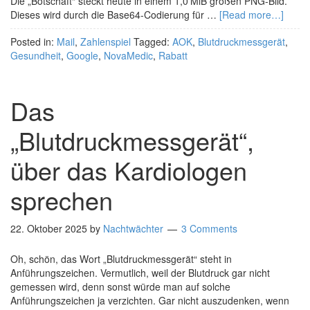
Die „Botschaft“ steckt heute in einem 1,0 MiB großen PNG-Bild.
Dieses wird durch die Base64-Codierung für …
[Read more…]
Posted in:
Mail
,
Zahlenspiel
Tagged:
AOK
,
Blutdruckmessgerät
,
Gesundheit
,
Google
,
NovaMedic
,
Rabatt
Das
„Blutdruckmessgerät“,
über das Kardiologen
sprechen
22. Oktober 2025
by
Nachtwächter
3 Comments
Oh, schön, das Wort „Blutdruckmessgerät“ steht in
Anführungszeichen. Vermutlich, weil der Blutdruck gar nicht
gemessen wird, denn sonst würde man auf solche
Anführungszeichen ja verzichten. Gar nicht auszudenken, wenn