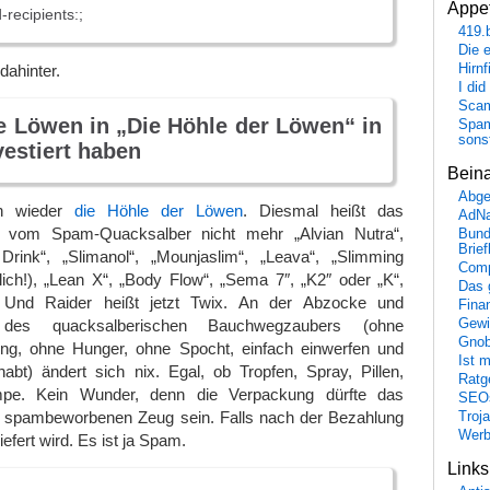
Appet
recipients:;
419.
Die 
Hirn
dahinter.
I did
Scam
e Löwen in „Die Höhle der Löwen“ in
Spam
sons
vestiert haben
Bein
Abge
on wieder
die Höhle der Löwen
. Diesmal heißt das
AdN
 vom Spam-Quacksalber nicht mehr „Alvian Nutra“,
Bund
Brie
rink“, „Slimanol“, „Mounjaslim“, „Leava“, „Slimming
Comp
ich!), „Lean X“, „Body Flow“, „Sema 7″, „K2″ oder „K“,
Das 
. Und Raider heißt jetzt Twix. An der Abzocke und
Fina
it des quacksalberischen Bauchwegzaubers (ohne
Gewi
Gnob
ng, ohne Hunger, ohne Spocht, einfach einwerfen und
Ist 
abt) ändert sich nix. Egal, ob Tropfen, Spray, Pillen,
Ratge
pe. Kein Wunder, denn die Verpackung dürfte das
SEO
 spambeworbenen Zeug sein. Falls nach der Bezahlung
Troj
Wer
efert wird. Es ist ja Spam.
Link