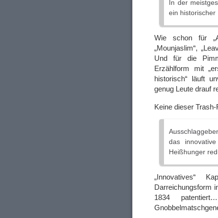
In der meistge
ein historischer
Wie schon für „Al
„Mounjaslim“, „Lea
Und für die Pimm
Erzählform mit „er
historisch“ läuft 
genug Leute drauf r
Keine dieser Trash-
Ausschlaggeben
das innovative
Heißhunger redu
„Innovatives“ K
Darreichungsform i
1834 patentier
Gnobbelmatschgene