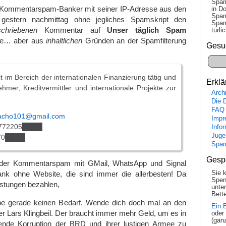
Spam
 Kommentarspam-Banker mit seiner IP-Adresse aus den
in Do
Spam
 gestern nachmittag ohne jegliches Spamskript den
Spam
chriebenen
Kommentar auf
Unser täglich Spam
tür­l
llte… aber aus
inhaltlichen
Gründen an der Spamfilterung
Gesu
it im Bereich der internationalen Finanzierung tätig und
Erklä
hmer, Kreditvermittler und internationale Projekte zur
Arch
Die 
FAQ
acho101@gmail.com
Impr
4772205████
Info
Juge
970████
Spa
Gesp
der Kommentarspam mit GMail, WhatsApp und Signal
nk ohne Website, die sind immer die allerbesten! Da
Sie 
Spen
istungen bezahlen,
unte
Bette
be gerade keinen Bedarf. Wende dich doch mal an den
Ein 
r Lars Klingbeil. Der braucht immer mehr Geld, um es in
oder
(gan
tende Korruption der BRD und ihrer lustigen Armee zu