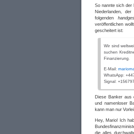
So nannte sich der
Niederlanden, der
folgenden
handges
veröffentlichen wo
gescheitert ist:
Wir sind weltwe
suchen Kreditne
Finanzierung.
E-Mail:
mariom
WhatsApp: +4
Signal: +1567
Diese Banker aus 
und namenloser Ba
kann man nur Vorle
Hey, Mario! Ich ha
Bundesfinanzministe
die alles durchwal