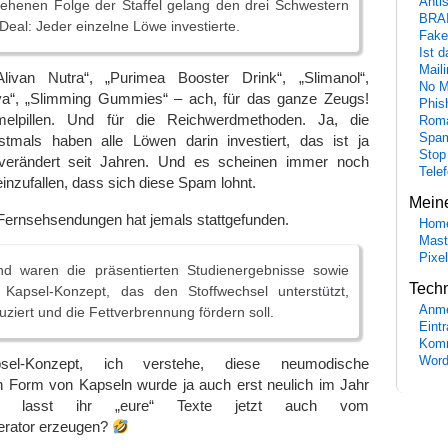
Anti
sehenen Folge der Staffel gelang den drei Schwestern
BRA
 Deal: Jeder einzelne Löwe investierte.
Fake
Ist 
Maili
ivan Nutra“, „Purimea Booster Drink“, „Slimanol“,
No M
va“, „Slimming Gummies“ – ach, für das ganze Zeugs!
Phis
elpillen. Und für die Reichwerdmethoden. Ja, die
Roma
Spa
stmals haben alle Löwen darin investiert, das ist ja
Stop
unverändert seit Jahren. Und es scheinen immer noch
Tele
einzufallen, dass sich diese Spam lohnt.
Mein
Fernsehsendungen hat jemals stattgefunden.
Hom
Mast
Pixe
d waren die präsentierten Studienergebnisse sowie
Tech
 Kapsel-Konzept, das den Stoffwechsel unterstützt,
Anme
ziert und die Fettverbrennung fördern soll.
Eint
Komm
Word
apsel-Konzept, ich verstehe, diese neumodische
n Form von Kapseln wurde ja auch erst neulich im Jahr
t… lasst ihr „eure“ Texte jetzt auch vom
rator erzeugen?