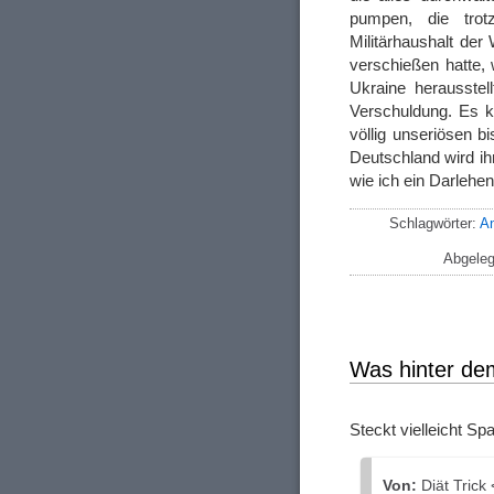
pumpen, die trot
Militärhaushalt der 
verschießen hatte,
Ukraine herausstel
Verschuldung. Es k
völlig unseriösen b
Deutschland wird i
wie ich ein Darlehe
Schlagwörter:
A
Abgeleg
Was hinter dem
Steckt vielleicht S
Von:
Diät Trick