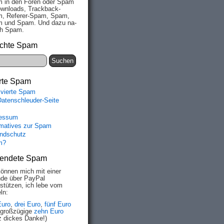
 in den Fo­ren oder Spam
wn­loads, Track­back-
, Re­fe­rer-Spam, Spam,
 und Spam. Und da­zu na­
ich Spam.
chte Spam
rte Spam
ivierte Spam
Datenschleuder-Seite
essum
rmatives zur Spam
ndschutz
m?
endete Spam
können mich mit einer
de über PayPal
rstützen, ich lebe vom
ln:
Euro
,
drei Euro
,
fünf Euro
 großzügige
zehn Euro
z dickes Danke!)