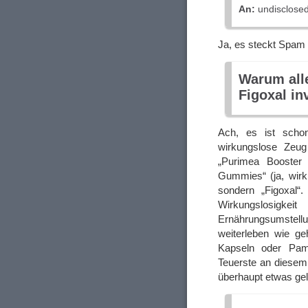
An:
undisclosed-
Ja, es steckt Spam 
Warum all
Figoxal in
Ach, es ist sch
wirkungslose Zeug
„Purimea Booster D
Gummies“ (ja, wirkl
sondern „Figoxal“
Wirkungslosigke
Ernährungsumstellu
weiterleben wie geh
Kapseln oder Pam
Teuerste an diesem
überhaupt etwas geli