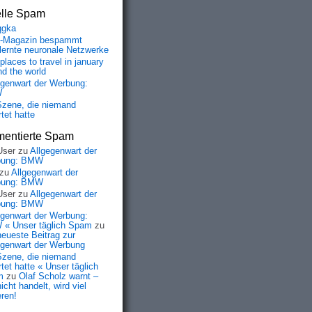
elle Spam
qgka
-Magazin bespammt
lernte neuronale Netzwerke
places to travel in january
nd the world
egenwart der Werbung:
W
Szene, die niemand
tet hatte
entierte Spam
User
zu
Allgegenwart der
bung: BMW
zu
Allgegenwart der
bung: BMW
User
zu
Allgegenwart der
bung: BMW
egenwart der Werbung:
« Unser täglich Spam
zu
neueste Beitrag zur
egenwart der Werbung
Szene, die niemand
tet hatte « Unser täglich
m
zu
Olaf Scholz warnt –
icht handelt, wird viel
eren!