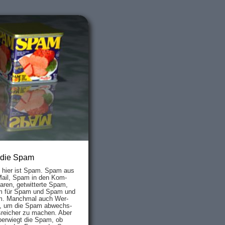
 die Spam
s hier ist Spam. Spam aus
Mail, Spam in den Kom­
aren, ge­twit­ter­te Spam,
 für Spam und Spam und
. Manch­mal auch Wer­
, um die Spam ab­wechs­
­reich­er zu mach­en. Aber
ber­wiegt die Spam, ob