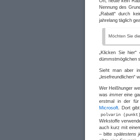
Oh, heute kein Raba
Nennung des Grund
„Rabatt“ durch ke
jahrelang täglich g
Möchten Sie die
„Klicken Sie hier“
dümmstmöglichen
Sieht man aber in
„lesefreundlichen“ 
Wer Heißhunger weg
was
immer
eine gan
erstmal in der fü
Microsoft
. Dort gib
polvarin (punkt
Wirkstoffe verwend
auch kurz mit einem
– bitte
spätestens j