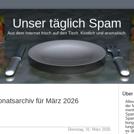
Unser täglich Spam
Aus dem Internet frisch auf den Tisch. Köstlich und aromatisch.
Über
natsarchiv für März 2026
Alle
der 
men­t
Spam
Spam
bung
lungs
Dienstag, 31. März 2026
es ü