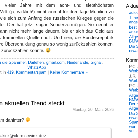
z vieler Jahre mit dem acht- und siebthöchsten
Aktu
Welt (ja, wirklich!) nicht einmal für drei Tage Munition zu
xdie
 wie sich zum Anfang des russischen Krieges gegen die
Time
ange
lte. Der hat jetzt sogar Sondervermögen. So nennt er
best 
ann nicht mehr lange dauern, bis er sich das Geld aus
arou
Allg
is kriminellen Quellen holt. Und nein, die Bundesrepublik
BM
hre Überschuldung genau so wenig zurückzahlen können,
Die 
n zurückzahlen könnte.
erwar
Komm
n die Spammer
,
Darlehen
,
gmail.com
,
Niederlande
,
Signal
,
P.C.
WhatsApp
Wer
t in
419
,
Kommentarspam
|
Keine Kommentare »
J.R.
Wer
P.C.
Wer
Allg
BMW 
 aktuellen Trend steckt
Der 
Allg
Montag, 30. März 2026
Die 
erwar
pam dahinter?
Spa
wer n
verli
 <trick@ck.reisewink.de>