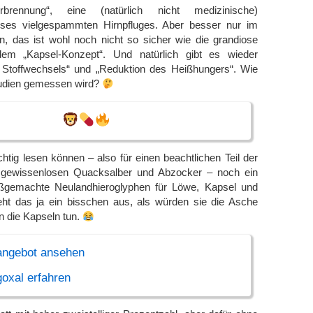
brennung“, eine (natürlich nicht medizinische)
eses vielgespammten Hirnpfluges. Aber besser nur im
n, das ist wohl noch nicht so sicher wie die grandiose
 dem „Kapsel-Konzept“. Und natürlich gibt es wieder
 Stoffwechsels“ und „Reduktion des Heißhungers“. Wie
tudien gemessen wird?
richtig lesen können – also für einen beachtlichen Teil der
r gewissenlosen Quacksalber und Abzocker – noch ein
oßgemachte Neulandhieroglyphen für Löwe, Kapsel und
eht das ja ein bisschen aus, als würden sie die Asche
n die Kapseln tun.
angebot ansehen
oxal erfahren