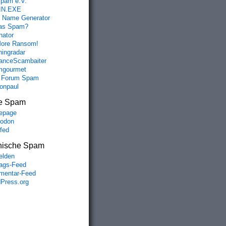
spam e.V.
IN.EXE
 Name Generator
das Spam?
nator
ore Ransom!
hingradar
nceScambaiter
mgourmet
 Forum Spam
fonpaul
e Spam
epage
odon
lfed
nische Spam
lden
rags-Feed
entar-Feed
Press.org