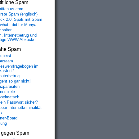
itliche Spam
bitten us.com
erste Spam (englisch)
fick 2.0: Spaß mit Spam
 what i did for Mariya
baiter
, Internetbetrug und
tige WWW Abzocke
ahe Spam
speist
auseam
eswehrfragebogen im
fkasten?
uterbetrug
geht so gar nicht!
nzparasiten
nnspiele
belmatsch
mein Passwort sicher?
ber Internetkriminalität
s
aner-Board
bung
s gegen Spam