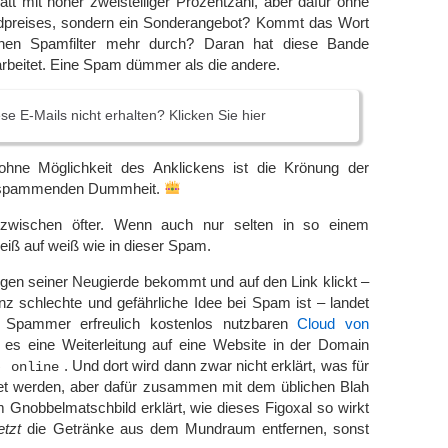
tt mit hoher zweistelliger Prozentzahl, aber dafür ohne
preises, sondern ein Sonderangebot? Kommt das Wort
inen Spamfilter mehr durch? Daran hat diese Bande
earbeitet. Eine Spam dümmer als die andere.
se E-Mails nicht erhalten? Klicken Sie hier
 ohne Möglichkeit des Anklickens ist die Krönung der
 spammenden Dummheit.
zwischen öfter. Wenn auch nur selten in so einem
weiß auf weiß wie in dieser Spam.
en seiner Neugierde bekommt und auf den Link klickt –
z schlechte und gefährliche Idee bei Spam ist – landet
r Spammer erfreulich kostenlos nutzbaren
Cloud von
t es eine Weiterleitung auf eine Website in der Domain
. Und dort wird dann zwar nicht erklärt, was für
) online
et werden, aber dafür zusammen mit dem üblichen Blah
 Gnobbelmatschbild erklärt, wie dieses Figoxal so wirkt
etzt
die Getränke aus dem Mundraum entfernen, sonst