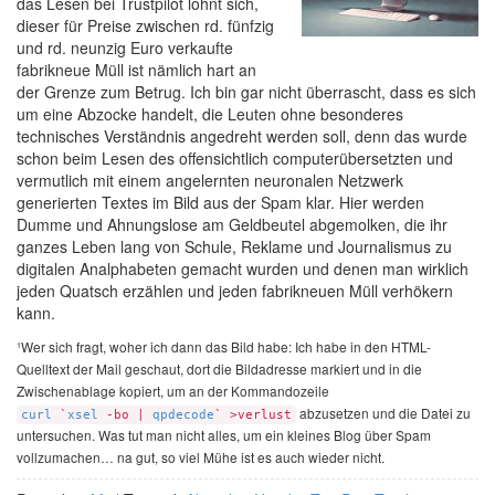
das Lesen bei Trustpilot lohnt sich,
dieser für Preise zwischen rd. fünfzig
und rd. neunzig Euro verkaufte
fabrikneue Müll ist nämlich hart an
der Grenze zum Betrug. Ich bin gar nicht überrascht, dass es sich
um eine Abzocke handelt, die Leuten ohne besonderes
technisches Verständnis angedreht werden soll, denn das wurde
schon beim Lesen des offensichtlich computerübersetzten und
vermutlich mit einem angelernten neuronalen Netzwerk
generierten Textes im Bild aus der Spam klar. Hier werden
Dumme und Ahnungslose am Geldbeutel abgemolken, die ihr
ganzes Leben lang von Schule, Reklame und Journalismus zu
digitalen Analphabeten gemacht wurden und denen man wirklich
jeden Quatsch erzählen und jeden fabrikneuen Müll verhökern
kann.
¹Wer sich fragt, woher ich dann das Bild habe: Ich habe in den HTML-
Quelltext der Mail geschaut, dort die Bildadresse markiert und in die
Zwischenablage kopiert, um an der Kommandozeile
abzusetzen und die Datei zu
curl
`
xsel
-bo |
qpdecode
` >verlust
untersuchen. Was tut man nicht alles, um ein kleines Blog über Spam
vollzumachen… na gut, so viel Mühe ist es auch wieder nicht.