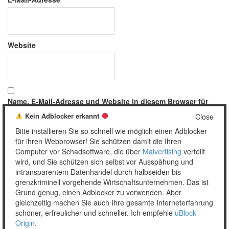
Website
Name, E-Mail-Adresse und Website in diesem Browser für
meinen nächsten Kommentar speichern.
Kein Adblocker erkannt
Close
Bitte installieren Sie so schnell wie möglich einen Adblocker
für ihren Webbrowser! Sie schützen damit die Ihren
Computer vor Schadsoftware, die über
Malvertising
verteilt
wird, und Sie schützen sich selbst vor Ausspähung und
intransparentem Datenhandel durch halbseiden bis
grenzkriminell vorgehende Wirtschaftsunternehmen. Das ist
Grund genug, einen Adblocker zu verwenden. Aber
Copyright © 2026 Unser täglich Spam.
gleichzeitig machen Sie auch Ihre gesamte Interneterfahrung
Mobile
WordPress Theme by themehall.com
schöner, erfreulicher und schneller. Ich empfehle
uBlock
Origin
.