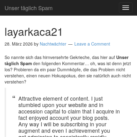
Unser täglich Spam
TOG
NAVI
layarkaca21
28. März 2026
by
Nachtwächter
Leave a Comment
So nannte sich das hirnversehrte Gekrieche, das hier auf
Unser
täglich Spam
den folgenden Kommentar… oh, was ist denn jetzt
los? Probieren da ein paar Dummköpfe, die das Problem nicht
verstehen, einen neuen Hokuspokus, den sie natürlich auch nicht
verstehen?
Attractive element of content. I just
stumbled upon your website and in
accession capital to claim that I acquire in
fact enjoyed account your blog posts.
Any way I will be subscribing in your
augment and even I achievement you
get admission to consistently rapidly.