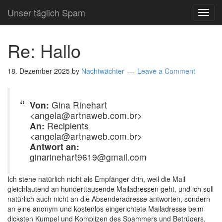
Unser täglich Spam
TOG
NAVI
Re: Hallo
18. Dezember 2025
by
Nachtwächter
Leave a Comment
Von:
Gina Rinehart
<angela@artnaweb.com.br>
An:
Recipients
<angela@artnaweb.com.br>
Antwort an:
ginarinehart9619@gmail.com
Ich stehe natürlich nicht als Empfänger drin, weil die Mail
gleichlautend an hunderttausende Mailadressen geht, und ich soll
natürlich auch nicht an die Absenderadresse antworten, sondern
an eine anonym und kostenlos eingerichtete Mailadresse beim
dicksten Kumpel und Komplizen des Spammers und Betrügers,