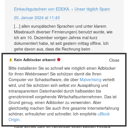
Einkaufsgutschein von EDEKA. « Unser täglich Spam
20. Januar 2024 at 11:43
[…] allen europäischen Sprachen und unter klarem
Missbrauch diverser Firmierungen) benutzt wurde, wie
ich am 10. Dezember vorigen Jahres mal kurz
dokumentiert habe, ist seit gestern mittag offline. Ich
gehe davon aus, dass die Rechnung beim
norwegischen Hoster […]
Kein Adblocker erkannt
Close
Antworten
Bitte installieren Sie so schnell wie möglich einen Adblocker
für ihren Webbrowser! Sie schützen damit die Ihren
Computer vor Schadsoftware, die über
Malvertising
verteilt
wird, und Sie schützen sich selbst vor Ausspähung und
intransparentem Datenhandel durch halbseiden bis
grenzkriminell vorgehende Wirtschaftsunternehmen. Das ist
Verfolgen Sie Ihr Paket jetzt « Unser täglich Spam
Grund genug, einen Adblocker zu verwenden. Aber
9. April 2024 at 12:56
gleichzeitig machen Sie auch Ihre gesamte Interneterfahrung
schöner, erfreulicher und schneller. Ich empfehle
uBlock
[…] wird. Wer einmal einen Eindruck davon bekommen
Origin
.
möchte, was diese spezielle Bande alles macht: Ich
habe letztes Jahr im Dezember einen kleinen Einblick