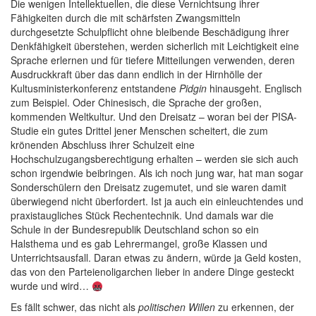
Die wenigen Intellektuellen, die diese Vernichtsung ihrer
Fähigkeiten durch die mit schärfsten Zwangsmitteln
durchgesetzte Schulpflicht ohne bleibende Beschädigung ihrer
Denkfähigkeit überstehen, werden sicherlich mit Leichtigkeit eine
Sprache erlernen und für tiefere Mitteilungen verwenden, deren
Ausdruckkraft über das dann endlich in der Hirnhölle der
Kultusministerkonferenz entstandene
Pidgin
hinausgeht. Englisch
zum Beispiel. Oder Chinesisch, die Sprache der großen,
kommenden Weltkultur. Und den Dreisatz – woran bei der PISA-
Studie ein gutes Drittel jener Menschen scheitert, die zum
krönenden Abschluss ihrer Schulzeit eine
Hochschulzugangsberechtigung erhalten – werden sie sich auch
schon irgendwie beibringen. Als ich noch jung war, hat man sogar
Sonderschülern den Dreisatz zugemutet, und sie waren damit
überwiegend nicht überfordert. Ist ja auch ein einleuchtendes und
praxistaugliches Stück Rechentechnik. Und damals war die
Schule in der Bundesrepublik Deutschland schon so ein
Halsthema und es gab Lehrermangel, große Klassen und
Unterrichtsausfall. Daran etwas zu ändern, würde ja Geld kosten,
das von den Parteienoligarchen lieber in andere Dinge gesteckt
wurde und wird…
Es fällt schwer, das nicht als
politischen Willen
zu erkennen, der