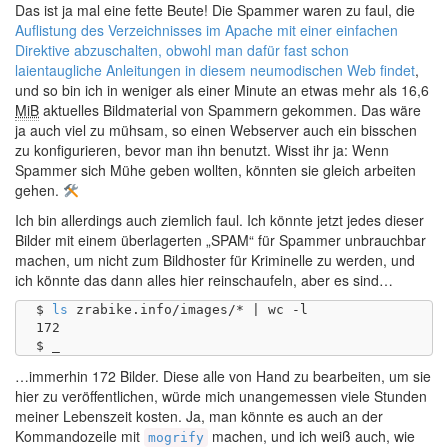
Das ist ja mal eine fette Beute! Die Spammer waren zu faul, die
Auflistung des Verzeichnisses im Apache mit einer einfachen
Direktive abzuschalten, obwohl man dafür fast schon
laientaugliche Anleitungen in diesem neumodischen Web findet
,
und so bin ich in weniger als einer Minute an etwas mehr als 16,6
MiB
aktuelles Bildmaterial von Spammern gekommen. Das wäre
ja auch viel zu mühsam, so einen Webserver auch ein bisschen
zu konfigurieren, bevor man ihn benutzt. Wisst ihr ja: Wenn
Spammer sich Mühe geben wollten, könnten sie gleich arbeiten
gehen.
Ich bin allerdings auch ziemlich faul. Ich könnte jetzt jedes dieser
Bilder mit einem überlagerten „SPAM“ für Spammer unbrauchbar
machen, um nicht zum Bildhoster für Kriminelle zu werden, und
ich könnte das dann alles hier reinschaufeln, aber es sind…
$ 
ls
 zrabike.info/images/* | wc -l

172

…immerhin 172 Bilder. Diese alle von Hand zu bearbeiten, um sie
hier zu veröffentlichen, würde mich unangemessen viele Stunden
meiner Lebenszeit kosten. Ja, man könnte es auch an der
Kommandozeile mit
machen, und ich weiß auch, wie
mogrify