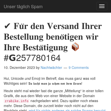
Unser täglich Spam
TOG
NAVI
✔ 𝐅𝐮̈𝐫 𝐝𝐞𝐧 𝐕𝐞𝐫𝐬𝐚𝐧𝐝 𝐈𝐡𝐫𝐞𝐫
𝐁𝐞𝐬𝐭𝐞𝐥𝐥𝐮𝐧𝐠 𝐛𝐞𝐧𝐨̈𝐭𝐢𝐠𝐞𝐧 𝐰𝐢𝐫
𝐈𝐡𝐫𝐞 𝐁𝐞𝐬𝐭𝐚̈𝐭𝐢𝐠𝐮𝐧𝐠
#𝗚257780164
10. Dezember 2023
by
Nachtwächter
9 Comments
Hui, Unicode
und
Emoji im Betreff, das muss ganz was voll
Wichtiges sein! 𝕯𝖆 𝖑𝖆𝖈𝖍𝖙 𝖒𝖆𝖓 𝖏𝖆 𝖘𝖈𝖍𝖔𝖓 𝖛𝖔𝖗 𝖉𝖊𝖒 𝕷𝖊𝖘𝖊𝖓!
Heute steht mal wieder fast die ganze „Mitteilung“ in einer tollen
Grafik, die aus dem Web von einer Website in der Domain
nachgeladen wird. Dazu später noch etwas
zrabike.info
mehr. Diese Domain, die zurzeit leider noch nicht auf den
Blacklists steht,
wird für nichts anderes als solche Spams benutzt