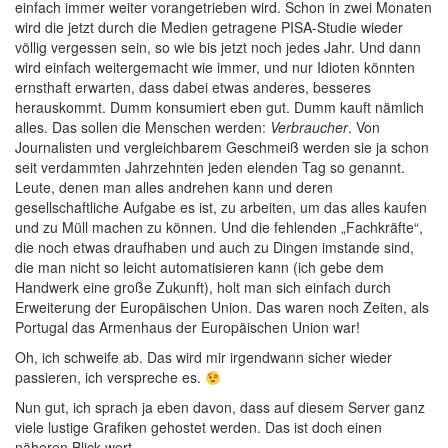
einfach immer weiter vorangetrieben wird. Schon in zwei Monaten
wird die jetzt durch die Medien getragene PISA-Studie wieder
völlig vergessen sein, so wie bis jetzt noch jedes Jahr. Und dann
wird einfach weitergemacht wie immer, und nur Idioten könnten
ernsthaft erwarten, dass dabei etwas anderes, besseres
herauskommt. Dumm konsumiert eben gut. Dumm kauft nämlich
alles. Das sollen die Menschen werden:
Verbraucher
. Von
Journalisten und vergleichbarem Geschmeiß werden sie ja schon
seit verdammten Jahrzehnten jeden elenden Tag so genannt.
Leute, denen man alles andrehen kann und deren
gesellschaftliche Aufgabe es ist, zu arbeiten, um das alles kaufen
und zu Müll machen zu können. Und die fehlenden „Fachkräfte“,
die noch etwas draufhaben und auch zu Dingen imstande sind,
die man nicht so leicht automatisieren kann (ich gebe dem
Handwerk eine große Zukunft), holt man sich einfach durch
Erweiterung der Europäischen Union. Das waren noch Zeiten, als
Portugal das Armenhaus der Europäischen Union war!
Oh, ich schweife ab. Das wird mir irgendwann sicher wieder
passieren, ich verspreche es.
Nun gut, ich sprach ja eben davon, dass auf diesem Server ganz
viele lustige Grafiken gehostet werden. Das ist doch einen
näheren Blick wert.