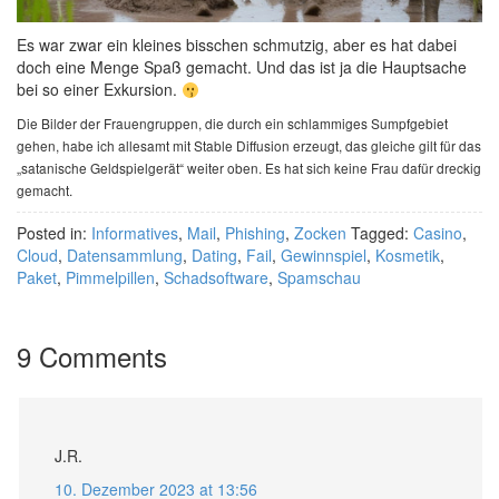
Es war zwar ein kleines bisschen schmutzig, aber es hat dabei
doch eine Menge Spaß gemacht. Und das ist ja die Hauptsache
bei so einer Exkursion.
Die Bilder der Frauengruppen, die durch ein schlammiges Sumpfgebiet
gehen, habe ich allesamt mit Stable Diffusion erzeugt, das gleiche gilt für das
„satanische Geldspielgerät“ weiter oben. Es hat sich keine Frau dafür dreckig
gemacht.
Posted in:
Informatives
,
Mail
,
Phishing
,
Zocken
Tagged:
Casino
,
Cloud
,
Datensammlung
,
Dating
,
Fail
,
Gewinnspiel
,
Kosmetik
,
Paket
,
Pimmelpillen
,
Schadsoftware
,
Spamschau
9 Comments
J.R.
10. Dezember 2023 at 13:56