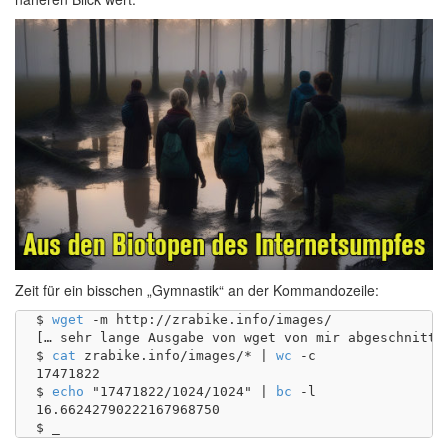
Zeit für ein bisschen „Gymnastik“ an der Kommandozeile:
$ 
wget
 -m http://zrabike.info/images/

[… sehr lange Ausgabe von wget von mir abgeschnitten
$ 
cat
 zrabike.info/images/* | 
wc
 -c

17471822

$ 
echo
 "17471822/1024/1024" | 
bc
 -l

16.66242790222167968750
