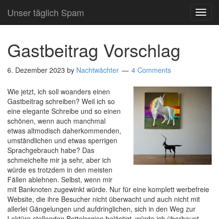
Unser täglich Spam
TOG
NAVI
Gastbeitrag Vorschlag
6. Dezember 2023
by
Nachtwächter
4 Comments
Wie jetzt, ich soll woanders einen
Gastbeitrag schreiben? Weil ich so
eine elegante Schreibe und so einen
schönen, wenn auch manchmal
etwas altmodisch daherkommenden,
umständlichen und etwas sperrigen
Sprachgebrauch habe? Das
schmeichelte mir ja sehr, aber ich
würde es trotzdem in den meisten
Fällen ablehnen. Selbst, wenn mir
mit Banknoten zugewinkt würde. Nur für eine komplett werbefreie
Website, die ihre Besucher nicht überwacht und auch nicht mit
allerlei Gängelungen und aufdringlichen, sich in den Weg zur
Lektüre stellenden Bettelorgien belästigt, würde ich überhaupt