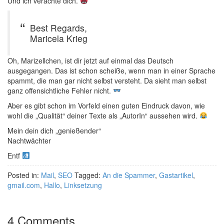
Und ich verachte dich.
Best Regards,
Maricela Krieg
Oh, Marizellchen, ist dir jetzt auf einmal das Deutsch
ausgegangen. Das ist schon scheiße, wenn man in einer Sprache
spammt, die man gar nicht selbst versteht. Da sieht man selbst
ganz offensichtliche Fehler nicht.
Aber es gibt schon im Vorfeld einen guten Eindruck davon, wie
wohl die „Qualität“ deiner Texte als „AutorIn“ aussehen wird.
Mein dein dich „genießender“
Nachtwächter
Entf
Posted in:
Mail
,
SEO
Tagged:
An die Spammer
,
Gastartikel
,
gmail.com
,
Hallo
,
Linksetzung
4 Comments