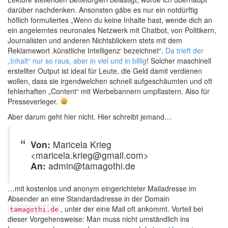
darüber nachdenken. Ansonsten gäbe es nur ein notdürftig
höflich formuliertes „Wenn du keine Inhalte hast, wende dich an
ein angelerntes neuronales Netzwerk mit Chatbot, von Politikern,
Journalisten und anderen Nichtsblickern stets mit dem
Reklamewort ‚künstliche Intelligenz‘ bezeichnet“.
Da trieft der
„Inhalt“ nur so raus, aber in viel und in billig
! Solcher maschinell
erstellter Output ist ideal für Leute, die Geld damit verdienen
wollen, dass sie irgendwelchen schnell aufgeschäumten und oft
fehlerhaften „Content“ mit Werbebannern umpflastern. Also für
Presseverleger.
Aber darum geht hier nicht. Hier schreibt jemand…
Von:
Maricela Krieg
<maricela.krieg@gmail.com>
An:
admin@tamagothi.de
…mit kostenlos und anonym eingerichteter Mailadresse im
Absender an eine Standardadresse in der Domain
, unter der eine Mail oft ankommt. Vorteil bei
tamagothi.de
dieser Vorgehensweise: Man muss nicht umständlich ins