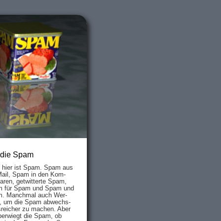
 die Spam
s hier ist Spam. Spam aus
Mail, Spam in den Kom­
aren, ge­twit­ter­te Spam,
 für Spam und Spam und
. Manch­mal auch Wer­
, um die Spam ab­wechs­
­reich­er zu mach­en. Aber
ber­wiegt die Spam, ob