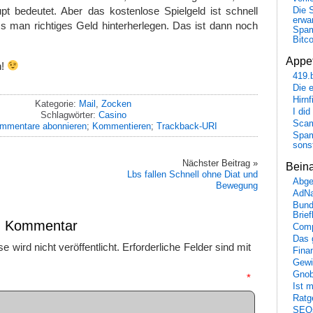
pt bedeutet. Aber das kostenlose Spielgeld ist schnell
Die 
erwar
 man richtiges Geld hinterherlegen. Das ist dann noch
Spa
Bitc
Appet
n!
419.
Die 
Hirn
Kategorie:
Mail
,
Zocken
I did
Schlagwörter:
Casino
Scam
mmentare abonnieren
;
Kommentieren
;
Trackback-URI
Spam
sons
Nächster Beitrag »
Bein
Lbs fallen Schnell ohne Diat und
Abge
Bewegung
AdN
Bund
Brie
en Kommentar
Comp
Das 
 wird nicht veröffentlicht.
Erforderliche Felder sind mit
Fina
Gewi
Gnob
mmentar
*
Ist 
Ratge
SEO