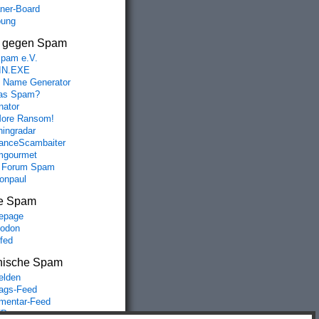
aner-Board
bung
s gegen Spam
spam e.V.
IN.EXE
 Name Generator
das Spam?
nator
ore Ransom!
hingradar
nceScambaiter
mgourmet
 Forum Spam
fonpaul
e Spam
epage
odon
lfed
nische Spam
lden
rags-Feed
entar-Feed
Press.org