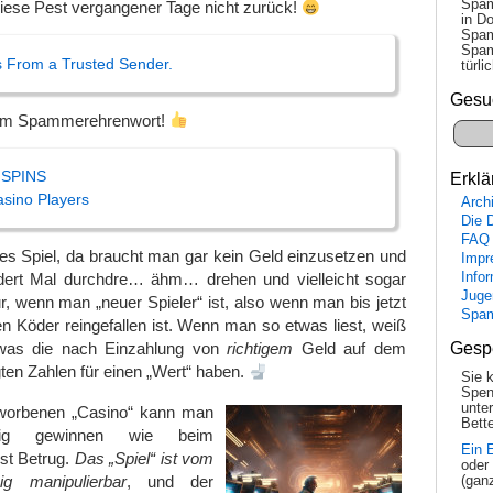
Spam
iese Pest vergangener Tage nicht zurück!
in Do
Spam
Spam
s From a Trusted Sender.
tür­l
Gesu
kem Spammerehrenwort!
 SPINS
Erklä
asino Players
Arch
Die 
FAQ
olles Spiel, da braucht man gar kein Geld einzusetzen und
Impr
Info
dert Mal durchdre… ähm… drehen und vielleicht sogar
Juge
 wenn man „neuer Spieler“ ist, also wenn man bis jetzt
Spa
en Köder reingefallen ist. Wenn man so etwas liest, weiß
Gesp
was die nach Einzahlung von
richtigem
Geld auf dem
ten Zahlen für einen „Wert“ haben.
Sie 
Spen
unte
worbenen „Casino“ kann man
Bette
ig gewinnen wie beim
Ein 
ist Betrug.
Das „Spiel“ ist vom
oder
big manipulierbar
, und der
(gan