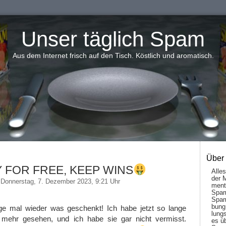
Unser täglich Spam
Aus dem Internet frisch auf den Tisch. Köstlich und aromatisch.
Über
Y FOR FREE, KEEP WINS
Alle
der 
Donnerstag, 7. Dezember 2023, 9:21 Uhr
men­t
Spam
Spam
bung
ge mal wieder was geschenkt! Ich habe jetzt so lange
lungs
mehr gesehen, und ich habe sie gar nicht vermisst.
es ü