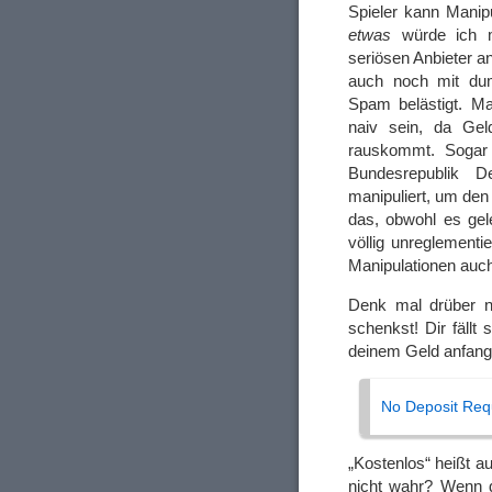
Spieler kann Manip
etwas
würde ich m
seriösen Anbieter a
auch noch mit dumm
Spam belästigt. M
naiv sein, da Ge
rauskommt. Sogar d
Bundesrepublik D
manipuliert, um de
das, obwohl es gele
völlig unreglementi
Manipulationen auc
Denk mal drüber n
schenkst! Dir fällt
deinem Geld anfang
No Deposit Requ
„Kostenlos“ heißt a
nicht wahr? Wenn d