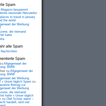
elle Spam
-Magazin bespammt
lernte neuronale Netzwerke
places to travel in january
nd the world
egenwart der Werbung:
W
Szene, die niemand
tet hatte
etta
ahr alte Spam
 Nachrichten
entierte Spam
zu
Allgegenwart der
bung: BMW
User
zu
Allgegenwart der
bung: BMW
egenwart der Werbung:
« Unser täglich Spam
zu
neueste Beitrag zur
egenwart der Werbung
Szene, die niemand
tet hatte « Unser täglich
m
zu
Olaf Scholz warnt –
icht handelt, wird viel
eren!