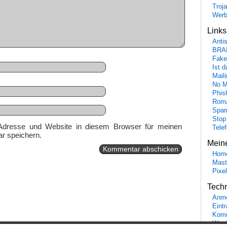
Troj
Wer
Link
Anti
BRA
Fake
Ist 
Maili
No M
Phis
Roma
Spa
Stop
Adresse und Website in diesem Browser für meinen
Tele
r speichern.
Mein
Hom
Mast
Pixe
Tech
Anme
Eint
Komm
Word