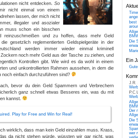
ulationen nicht entdecken.
So
Aktu
ir nicht einmal von einem
Time
ndrehen lassen, der mich nicht
ange
er, illegaler und asozialer
best 
arou
an muss schon ein bisschen
Allg
ld reinzuschmeißen und zu hoffen, dass mehr Geld
BM
Die 
ie gesetzlich reglementierten Geldspielgeräte in der
erwar
eutschland werden immer wieder einmal kriminell
Mari
n Zockern noch mehr Geld aus der Tasche zu ziehen, und
Ein J
gentlich Kontrollen gibt. Wie wird es da wohl in einem
Gute
erten und unkontrollierten Rahmen aussehen, in dem die
h noch einfach durchzuführen sind?
Komm
J.R.
ach, bevor du dein Geld Spammern und Verbrechern
Wer
 sicherlich ganz schnell etwas Besseres ein, was du mit
P.C.
Wer
en kannst.
Allg
BMW 
Der 
ired. Play for Free and Win for Real!
Allg
Die 
erwar
Spa
uch wirklich, dass man kein Geld einzahlen muss. Krass,
wer n
as da nicht stehen würde, wüssten wir gar nicht, was
verli