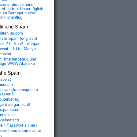
Szene, die niemand
tet hatte « Unser täglich
m
zu
Betrüger nutzen
oin-Höhenflug
itliche Spam
bitten us.com
erste Spam (englisch)
fick 2.0: Spaß mit Spam
 what i did for Mariya
baiter
, Internetbetrug und
tige WWW Abzocke
ahe Spam
speist
auseam
eswehrfragebogen im
fkasten?
uterbetrug
geht so gar nicht!
nzparasiten
nnspiele
belmatsch
mein Passwort sicher?
ber Internetkriminalität
s