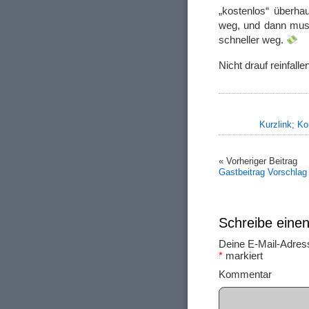
„kostenlos“ überhau
weg, und dann muss
schneller weg.
Nicht drauf reinfalle
Kurzlink
;
Ko
« Vorheriger Beitrag
Gastbeitrag Vorschlag
Schreibe ein
Deine E-Mail-Adresse
*
markiert
Ko