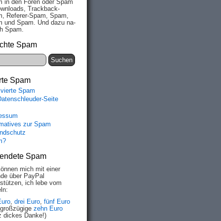
 in den Fo­ren oder Spam
wn­loads, Track­back-
, Re­fe­rer-Spam, Spam,
 und Spam. Und da­zu na­
ich Spam.
chte Spam
rte Spam
ivierte Spam
Datenschleuder-Seite
essum
rmatives zur Spam
ndschutz
m?
endete Spam
können mich mit einer
de über PayPal
rstützen, ich lebe vom
ln:
Euro
,
drei Euro
,
fünf Euro
 großzügige
zehn Euro
z dickes Danke!)