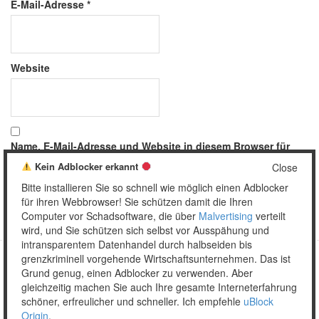
E-Mail-Adresse
*
Website
Name, E-Mail-Adresse und Website in diesem Browser für
meinen nächsten Kommentar speichern.
Kein Adblocker erkannt
Close
Bitte installieren Sie so schnell wie möglich einen Adblocker
für ihren Webbrowser! Sie schützen damit die Ihren
Computer vor Schadsoftware, die über
Malvertising
verteilt
wird, und Sie schützen sich selbst vor Ausspähung und
intransparentem Datenhandel durch halbseiden bis
grenzkriminell vorgehende Wirtschaftsunternehmen. Das ist
Grund genug, einen Adblocker zu verwenden. Aber
Copyright © 2026 Unser täglich Spam.
gleichzeitig machen Sie auch Ihre gesamte Interneterfahrung
Mobile
WordPress Theme by themehall.com
schöner, erfreulicher und schneller. Ich empfehle
uBlock
Origin
.