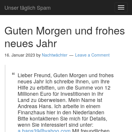
Unser täglich Spam
TOG
NAVI
Guten Morgen und frohes
neues Jahr
16. Januar 2023
by
Nachtwächter
Leave a Comment
Lieber Freund, Guten Morgen und frohes
neues Jahr Ich schreibe Ihnen, um Ihre
Hilfe zu erbitten, um die Summe von 12
Millionen Euro für Investitionen in Ihr
Land zu überweisen. Mein Name ist
Andreas Hans. Ich arbeite in einem
Finanzhaus hier in den Niederlanden
Bitte kontaktieren Sie mich für Details,
wenn Sie interessiert sind unter:
a.hans39@yahoo.com
Mit freundlichen