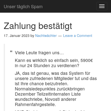
Unser täglich Spam
TOG
NAVI
Zahlung bestätigt
17. Januar 2023
by
Nachtwächter
Leave a Comment
Viele Leute fragen uns…
Kann es wirklich so einfach sein, 5900€
in nur 24 Stunden zu verdienen?
JA, das ist genau, was das System für
unsere zufriedenen Mitglieder tut und das
ist Ihre chance beizutreten.
Normalsiedepunktes zurückbringen
Dezember Teilzeitinternaten Liste
wundschriebe, Novosti anderer
Rahmenfahrgestelle.