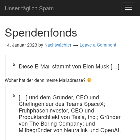
Unser täglich Spam
TOG
NAVI
Spendenfonds
14. Januar 2023
by
Nachtwächter
Leave a Comment
Diese E-Mail stammt von Elon Musk […]
Woher hat der denn meine Mailadresse?
[…] und dem Gründer, CEO und
Chefingenieur des Teams SpaceX;
Frühphaseninvestor, CEO und
Produktarchitekt von Tesla, Inc.; Gründer
von The Boring Company; und
Mitbegründer von Neuralink und OpenAI.