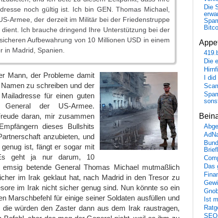
Die 
dresse noch gültig ist. Ich bin GEN. Thomas Michael,
erwar
 US-Armee, der derzeit im Militär bei der Friedenstruppe
Spa
Bitc
, dient. Ich brauche dringend Ihre Unterstützung bei der
sicheren Aufbewahrung von 10 Millionen USD in einem
Appet
or in Madrid, Spanien.
419.
Die 
Hirn
er Mann, der Probleme damit
I did
n Namen zu schreiben und der
Scam
Spam
 Mailadresse für einen guten
sons
t General der US-Armee.
Bein
Freude daran, mir zusammen
Empfängern dieses Bullshits
Abge
AdN
Partnerschaft anzubieten, und
Bund
 genug ist, fängt er sogar mit
Brie
s geht ja nur darum, 10
Comp
Das 
er emsig betende General Thomas Michael mutmaßlich
Fina
cher im Irak geklaut hat, nach Madrid in den Tresor zu
Gewi
resore im Irak nicht sicher genug sind. Nun könnte so ein
Gnob
en Marschbefehl für einige seiner Soldaten ausfüllen und
Ist 
d die würden den Zaster dann aus dem Irak raustragen,
Ratge
SEO