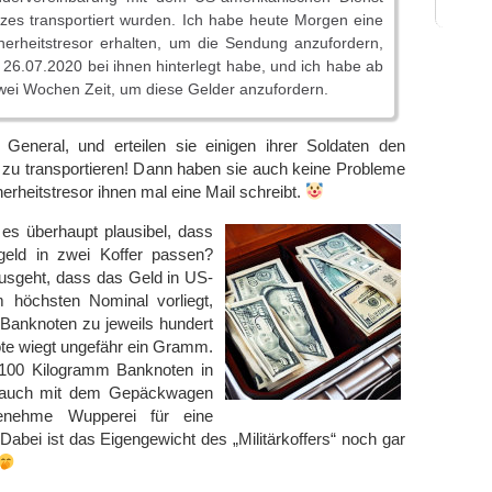
zes transportiert wurden. Ich habe heute Morgen eine
herheitstresor erhalten, um die Sendung anzufordern,
m 26.07.2020 bei ihnen hinterlegt habe, und ich habe ab
zwei Wochen Zeit, um diese Gelder anzufordern.
eneral, und erteilen sie einigen ihrer Soldaten den
r zu transportieren! Dann haben sie auch keine Probleme
erheitstresor ihnen mal eine Mail schreibt.
 es überhaupt plausibel, dass
geld in zwei Koffer passen?
sgeht, dass das Geld in US-
 höchsten Nominal vorliegt,
Banknoten zu jeweils hundert
note wiegt ungefähr ein Gramm.
 100 Kilogramm Banknoten in
s auch mit dem Gepäckwagen
enehme Wupperei für eine
Dabei ist das Eigengewicht des „Militärkoffers“ noch gar