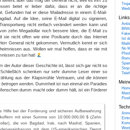
ch Befehl, aber das mag der General nicht, weil es ihm zu
Troj
dessen betet er lieber dafür, dass er an die richtige
Wer
bt. Gefunden hat er diese Mailadresse in einem E-Mail-
Link
gdad. Auf die Idee, seine E-Mail digital zu signieren,
Anti
Transportweg nicht einfach verändert werden kann und
BRA
 von zehn Megadollar noch bessere Idee, die E-Mail zu
Fake
t sie nicht offen wie eine Postkarte durch das Internet
Ist 
 Herr General nicht gekommen. Vermutlich kennt er sich
Maili
No M
heimnissen aus. Wollen wir mal hoffen, dass er nie mit
Phis
mnissen zu tun hat!
Roma
Spa
 der Autor dieser Geschichte ist, lässt sich gar nicht so
Stop
. Schließlich schenken nur sehr dumme Leser einer so
Tele
zählung aus der Klapsmühle Vertrauen, und
die können
Mein
ter betrogen werden
. Dummheit ist nun einmal ein Paradies
Hom
r Menschen dumm macht oder dumm hält, ist ein Förderer
Mast
Pixe
Tech
re Hilfe bei der Forderung und sicheren Aufbewahrung
Anme
ärkoffern mit einer Summe von 10.000.000,00 $ (Zehn
Eint
Dollar), die von Bagdad, Irak, nach Madrid, Spanien,
Komm
Word
ndervereinbarung mit dem US-amerikanischen Dienst