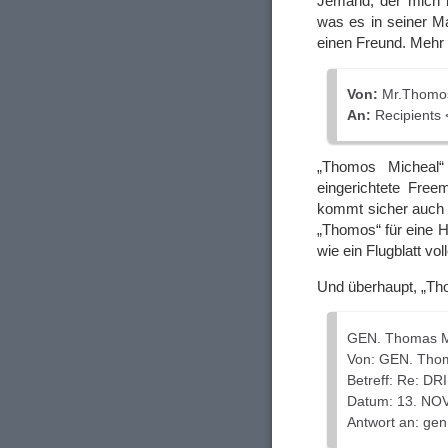
Jemand, der mich ni
was es in seiner Ma
einen Freund. Mehr
Von:
Mr.Thomos
An:
Recipients
„Thomos Micheal“
eingerichtete Fre
kommt sicher auch b
„Thomos“ für eine Ha
wie ein Flugblatt vo
Und überhaupt, „Th
GEN. Thomas M
Von: GEN. Tho
Betreff: Re: 
Datum: 13. N
Antwort an: g