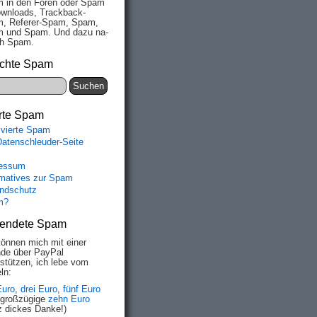
 in den Fo­ren oder Spam
wn­loads, Track­back-
, Re­fe­rer-Spam, Spam,
 und Spam. Und da­zu na­
ich Spam.
chte Spam
rte Spam
ivierte Spam
Datenschleuder-Seite
essum
rmatives zur Spam
ndschutz
m?
endete Spam
können mich mit einer
de über PayPal
rstützen, ich lebe vom
ln:
Euro
,
drei Euro
,
fünf Euro
 großzügige
zehn Euro
z dickes Danke!)