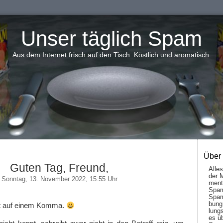
Unser täglich Spam
Aus dem Internet frisch auf den Tisch. Köstlich und aromatisch.
Über
Guten Tag, Freund,
Alle
der 
Sonntag, 13. November 2022, 15:55 Uhr
men­t
Spam
Spam
bung
det auf einem Komma.
lungs
es ü