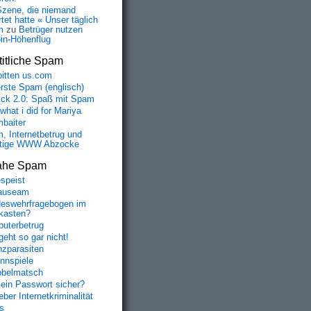
Szene, die niemand
tet hatte « Unser täglich
m
zu
Betrüger nutzen
oin-Höhenflug
itliche Spam
bitten us.com
erste Spam (englisch)
fick 2.0: Spaß mit Spam
 what i did for Mariya
baiter
, Internetbetrug und
tige WWW Abzocke
ahe Spam
speist
auseam
eswehrfragebogen im
fkasten?
uterbetrug
geht so gar nicht!
nzparasiten
nnspiele
belmatsch
mein Passwort sicher?
ber Internetkriminalität
s