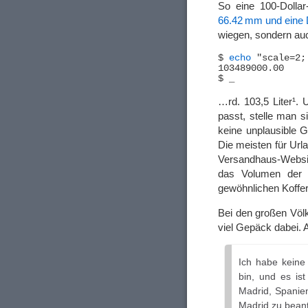
So eine 100-Dolla
66.42 mm und eine 
wiegen, sondern a
$ 
echo
 "scale=2;
103489000.00

…rd. 103,5 Liter¹. 
passt, stelle man s
keine unplausible G
Die meisten für Url
Versandhaus-Websit
das Volumen der 
gewöhnlichen Koffer
Bei den großen Völ
viel Gepäck dabei. 
Ich habe keine
bin, und es is
Madrid, Spanien
Madrid zu beant