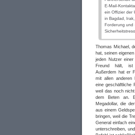
E-Mail-Kontakta
ein Offizier der
in Bagdad, Irak
Forderung und 
Sicherheitstres
Thomas Michael, d
hat, seinen eigene
jeden Nutzer einer
Freund hält, is
Außerdem hat er 
mit allen anderen 
eine geschäftliche 
weil das noch nicht
dem Beten an. E
Megadollar, die d
aus einem Geldspei
bringen, weil die T
General einfach ein
unterschreiben, un