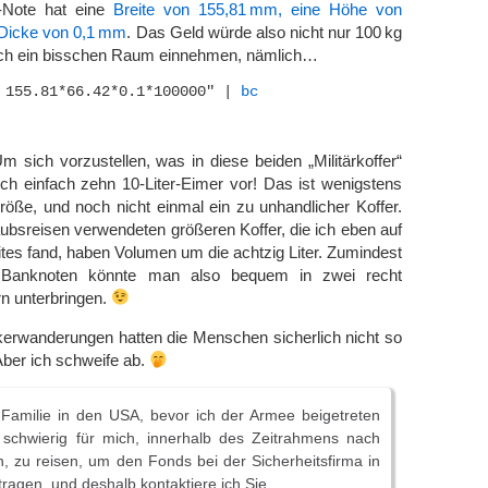
r-Note hat eine
Breite von 155,81 mm, eine Höhe von
Dicke von 0,1 mm
. Das Geld würde also nicht nur 100 kg
uch ein bisschen Raum einnehmen, nämlich…
 155.81*66.42*0.1*100000" | 
bc
Um sich vorzustellen, was in diese beiden „Militärkoffer“
ich einfach zehn 10-Liter-Eimer vor! Das ist wenigstens
röße, und noch nicht einmal ein zu unhandlicher Koffer.
aubsreisen verwendeten größeren Koffer, die ich eben auf
es fand, haben Volumen um die achtzig Liter. Zumindest
Banknoten könnte man also bequem in zwei recht
n unterbringen.
kerwanderungen hatten die Menschen sicherlich nicht so
Aber ich schweife ab.
 Familie in den USA, bevor ich der Armee beigetreten
t schwierig für mich, innerhalb des Zeitrahmens nach
, zu reisen, um den Fonds bei der Sicherheitsfirma in
ragen, und deshalb kontaktiere ich Sie.