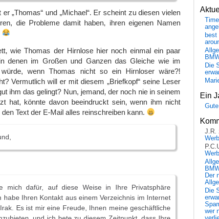
Aktu
t er „Thomas“ und „Michael“. Er scheint zu diesen vielen
Time
en, die Probleme damit haben, ihren eigenen Namen
ange
.
best 
arou
ett, wie Thomas der Hirnlose hier noch einmal ein paar
Allg
BM
t, in denen im Großen und Ganzen das Gleiche wie im
Die 
 würde, wenn Thomas nicht so ein Hirnloser wäre?!
erwar
 Vermutlich will er mit diesem „Briefkopf“ seine Leser
Mari
ut ihm das gelingt? Nun, jemand, der noch nie in seinem
Ein J
zt hat, könnte davon beeindruckt sein, wenn ihm nicht
Gute
n den Text der E-Mail alles reinschreiben kann.
Komm
J.R.
und,
Wer
P.C.
Wer
Allg
BMW 
Der 
Allg
ge mich dafür, auf diese Weise in Ihre Privatsphäre
Die 
ch habe Ihren Kontakt aus einem Verzeichnis im Internet
erwar
Spa
 Irak. Es ist mir eine Freude, Ihnen meine geschäftliche
wer n
nzubieten, und ich bete zu diesem Zeitpunkt, dass Ihre
verli