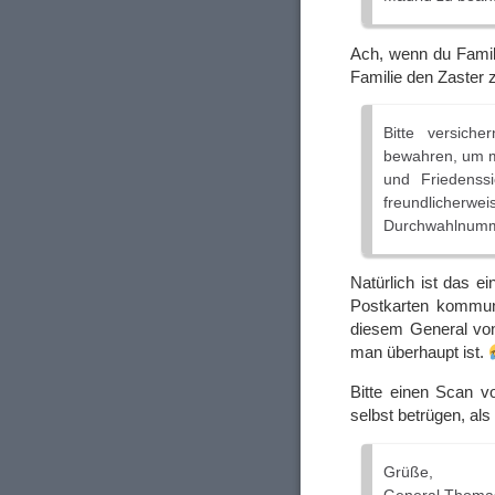
Ach, wenn du Famil
Familie den Zaster
Bitte versich
bewahren, um m
und Friedenss
freundliche
Durchwahlnummer
Natürlich ist das 
Postkarten kommun
diesem General von
man überhaupt ist.
Bitte einen Scan v
selbst betrügen, al
Grüße,
General Thoma