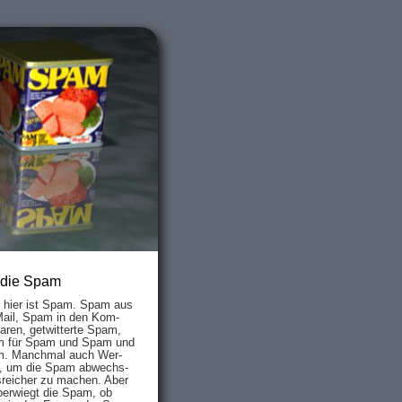
 die Spam
s hier ist Spam. Spam aus
Mail, Spam in den Kom­
aren, ge­twit­ter­te Spam,
 für Spam und Spam und
. Manch­mal auch Wer­
, um die Spam ab­wechs­
­reich­er zu mach­en. Aber
ber­wiegt die Spam, ob