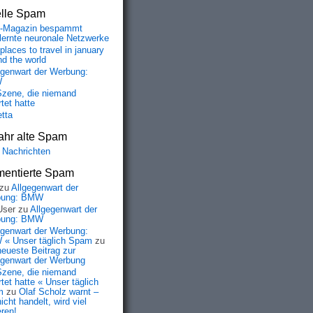
elle Spam
-Magazin bespammt
lernte neuronale Netzwerke
places to travel in january
nd the world
egenwart der Werbung:
W
Szene, die niemand
tet hatte
etta
ahr alte Spam
 Nachrichten
entierte Spam
zu
Allgegenwart der
bung: BMW
User
zu
Allgegenwart der
bung: BMW
egenwart der Werbung:
« Unser täglich Spam
zu
neueste Beitrag zur
egenwart der Werbung
Szene, die niemand
tet hatte « Unser täglich
m
zu
Olaf Scholz warnt –
icht handelt, wird viel
eren!