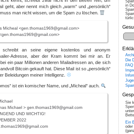
cht kennt, schreibt zwar nicht in den Betreff rein, um
Spam
in Do
il geht, aber nennt mich gleich „warm“ und „persönlich“
Spam
 muss man nicht wissen, um die Spam zu löschen.
Spam
tür­l
Gesu
 Micheal <gen.thomas1969@gmail.com>
 <gen.thomas1969@gmail.com>
Erklä
 schreibt an seine eigene kostenlos und anonym
Arch
emailer-Adresse, aber der Kram kommt bei mir an. Er
Die 
ei ein paar Millionen anderen Mailadressen an, die sich
FAQ
ndvoll Bitcoin gekauft hat. Diese Mail ist so „persönlich“
Impr
ller Beleidungen meiner Intelligenz.
Info
Juge
omos“ ist ein komischer Name, und „Micheal“ auch.
Spa
Gesp
ichael
Sie 
Spen
mas Michael > gen.thomas1969@gmail.com
unte
DRINGEND UND WICHTIG!
Bette
OVEMBER 2022
Ein 
en.thomas1969@gmail.com
oder
(gan