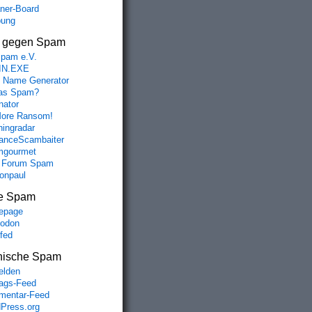
aner-Board
bung
s gegen Spam
spam e.V.
IN.EXE
 Name Generator
das Spam?
nator
ore Ransom!
hingradar
nceScambaiter
mgourmet
 Forum Spam
fonpaul
e Spam
epage
odon
lfed
nische Spam
lden
rags-Feed
entar-Feed
Press.org