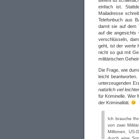
Befehl ist schließli
einfach ist. Statt
Mailadresse schrei
Telefonbuch aus Ba
damit sie auf dem 
auf die angesichts
verschlüsseln, dami
geht, ist der werte
nicht so gut mit Ge
militärischen Gehei
Die Frage, wie dumm
leicht beantworten
unterzeugenden Er
natürlich viel leich
für Kriminelle. We
der Kriminalität.
Ich brauche Ih
von zwei Milit
Millionen, US-
durch eine So