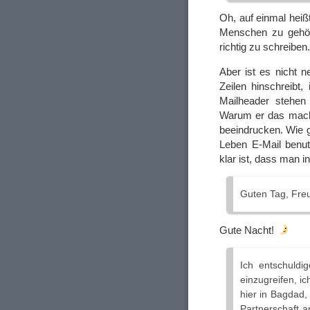
Oh, auf einmal heiß
Menschen zu gehör
richtig zu schreiben
Aber ist es nicht n
Zeilen hinschreib
Mailheader stehen
Warum er das macht?
beeindrucken. Wie g
Leben E-Mail benut
klar ist, dass man i
Guten Tag, Fre
Gute Nacht!
Ich entschuldi
einzugreifen, i
hier in Bagdad,
Partnerschaft a