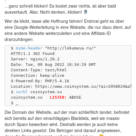
…ganz schnell klicken! Es kostet zwar nichts, ist aber bald
ausverkauft. Also: Nicht denken, klicken!
Wer da klickt, lasse alle Hoffnung fahren! Erstmal geht es über
eine Google-Weiterleitung in eine Website, die nur dazu dient, auf
eine andere Website weiterzuleiten und eine Affiliate-ID
dranzuhängen:
$ 
mime-header
 "http://lokumesa.ru/"

HTTP/1.1 302 Found

Server: nginx/1.20.2

Date: Tue, 09 Aug 2022 10:34:19 GMT

Content-Type: text/html

Connection: keep-alive

X-Powered-By: PHP/5.4.16

Location: https://www.coinsystem.su/?ai=2958024&alt
$ 
surbl
 coinsystem.su

coinsystem.su	
LISTED:
 ABUSE

Die Domain der Website, auf der man schließlich landet, befindet
sich bereits auf den einschlägigen Blacklists, weil sie massiv
durch Spam beworben wird. Deshalb werden ja auch keine
direkten Links gesetzt. Die Betrüger sind darauf angewiesen,