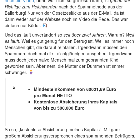
noch ein Video
, denn wer nicht so gut lesen kann, ist
genau der
Richtige zum Reichwerden
nach der Spammethode aus der
Ballerburg! Nur von der Gesetzeslücke aus der E-Mail, da ist
dann weder auf der Website noch im Video die Rede. Das war
einfach nur Köder.
Und das läuft unverändert so
seit über zwei Jahren
. Warum?
Weil
es läuft
. Weil es gut genug für den Betrug ist. Weil es immer noch
Menschen gibt, die darauf reinfallen. Irgendwann müssen den
Spammern doch mal die Leichtgläubigen ausgehen. Irgendwann
muss doch jeder naive Mensch mal zum gebrannten Kind
geworden sein. Aber nein, die Mutter der Dummen ist immer
schwanger.
Mindesteinkommen von 60021,69 Euro
pro Monat NETTO
Kostenlose Absicherung Ihres Kapitals
von bis zu 500.000 Euro
So so, „kostenlose Absicherung meines Kapitals“. Mit ganz
großem Absicherungsversprechen eines spammenden Betrügers.