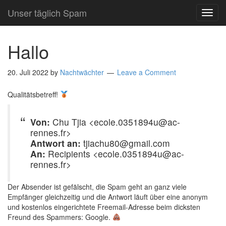
Unser täglich Spam
TOG
NAVI
Hallo
20. Juli 2022
by
Nachtwächter
Leave a Comment
Qualitätsbetreff!
Von:
Chu Tjia <ecole.0351894u@ac-
rennes.fr>
Antwort an:
tjiachu80@gmail.com
An:
Recipients <ecole.0351894u@ac-
rennes.fr>
Der Absender ist gefälscht, die Spam geht an ganz viele
Empfänger gleichzeitig und die Antwort läuft über eine anonym
und kostenlos eingerichtete Freemail-Adresse beim dicksten
Freund des Spammers: Google.