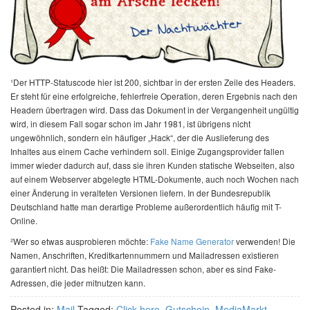
¹Der HTTP-Statuscode hier ist 200, sichtbar in der ersten Zeile des Headers.
Er steht für eine erfolgreiche, fehlerfreie Operation, deren Ergebnis nach den
Headern übertragen wird. Dass das Dokument in der Vergangenheit ungültig
wird, in diesem Fall sogar schon im Jahr 1981, ist übrigens nicht
ungewöhnlich, sondern ein häufiger „Hack“, der die Auslieferung des
Inhaltes aus einem Cache verhindern soll. Einige Zugangsprovider fallen
immer wieder dadurch auf, dass sie ihren Kunden statische Webseiten, also
auf einem Webserver abgelegte HTML-Dokumente, auch noch Wochen nach
einer Änderung in veralteten Versionen liefern. In der Bundesrepublik
Deutschland hatte man derartige Probleme außerordentlich häufig mit T-
Online.
²Wer so etwas ausprobieren möchte:
Fake Name Generator
verwenden! Die
Namen, Anschriften, Kreditkartennummern und Mailadressen existieren
garantiert nicht. Das heißt: Die Mailadressen schon, aber es sind Fake-
Adressen, die jeder mitnutzen kann.
Posted in:
Mail
Tagged:
Click here
,
Gutschein
,
MediaMarkt
,