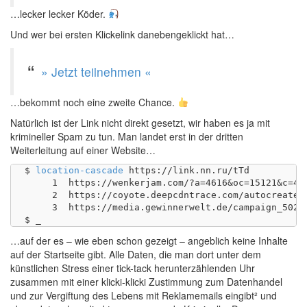
…lecker lecker Köder.
Und wer bei ersten Klickelink danebengeklickt hat…
» Jetzt teilnehmen «
…bekommt noch eine zweite Chance.
Natürlich ist der Link nicht direkt gesetzt, wir haben es ja mit
krimineller Spam zu tun. Man landet erst in der dritten
Weiterleitung auf einer Website…
$ 
location-cascade
 https://link.nn.ru/tTd

     1	https://wenkerjam.com/?a=4616&oc=15121&c=42077&m=3&s1=

     2	https://coyote.deepcdntrace.com/autocreate,24,09,2021,de,media_503.html?idPartner=32&idCampaignAd=0&subId=248386437&subIdentifier=4616&utm_source=Lola

     3	https://media.gewinnerwelt.de/campaign_502.html?coyoteAffiliTokenId=27963877&utm_source=Lola&

…auf der es – wie eben schon gezeigt – angeblich keine Inhalte
auf der Startseite gibt. Alle Daten, die man dort unter dem
künstlichen Stress einer tick-tack herunterzählenden Uhr
zusammen mit einer klicki-klicki Zustimmung zum Datenhandel
und zur Vergiftung des Lebens mit Reklamemails eingibt² und