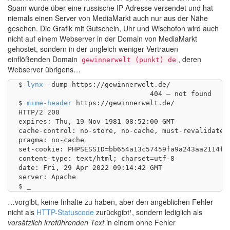
Spam wurde über eine russische IP-Adresse versendet und hat
niemals einen Server von MediaMarkt auch nur aus der Nähe
gesehen. Die Grafik mit Gutschein, Uhr und Wischofon wird auch
nicht auf einem Webserver in der Domain von MediaMarkt
gehostet, sondern in der ungleich weniger Vertrauen
einflößenden Domain
, deren
gewinnerwelt (punkt) de
Webserver übrigens…
$ 
lynx
 -dump https://gewinnerwelt.de/

                                404 – not found

$ 
mime-header
 https://gewinnerwelt.de/

HTTP/2 200 

expires: Thu, 19 Nov 1981 08:52:00 GMT

cache-control: no-store, no-cache, must-revalidate

pragma: no-cache

set-cookie: PHPSESSID=bb654a13c57459fa9a243aa2114f20
content-type: text/html; charset=utf-8

date: Fri, 29 Apr 2022 09:14:42 GMT

server: Apache

…vorgibt, keine Inhalte zu haben, aber den angeblichen Fehler
nicht als
HTTP-Statuscode
zurückgibt¹, sondern lediglich als
vorsätzlich irreführenden Text
in einem ohne Fehler