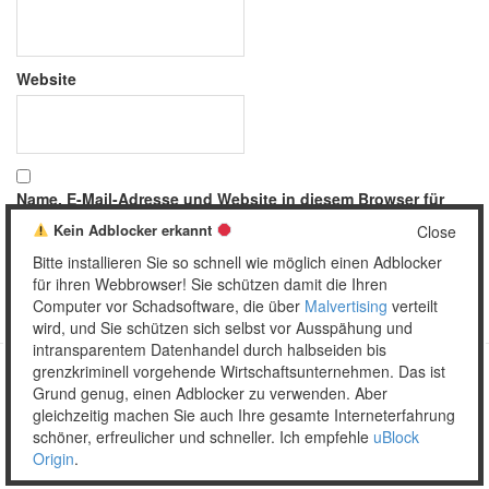
Website
Name, E-Mail-Adresse und Website in diesem Browser für
meinen nächsten Kommentar speichern.
Kein Adblocker erkannt
Close
Bitte installieren Sie so schnell wie möglich einen Adblocker
für ihren Webbrowser! Sie schützen damit die Ihren
Computer vor Schadsoftware, die über
Malvertising
verteilt
wird, und Sie schützen sich selbst vor Ausspähung und
intransparentem Datenhandel durch halbseiden bis
grenzkriminell vorgehende Wirtschaftsunternehmen. Das ist
Grund genug, einen Adblocker zu verwenden. Aber
Copyright © 2026 Unser täglich Spam.
gleichzeitig machen Sie auch Ihre gesamte Interneterfahrung
Mobile
WordPress Theme by themehall.com
schöner, erfreulicher und schneller. Ich empfehle
uBlock
Origin
.