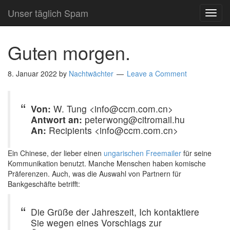
Unser täglich Spam
TOG
NAVI
Guten morgen.
8. Januar 2022
by
Nachtwächter
Leave a Comment
Von:
W. Tung <info@ccm.com.cn>
Antwort an:
peterwong@citromail.hu
An:
Recipients <info@ccm.com.cn>
Ein Chinese, der lieber einen
ungarischen Freemailer
für seine
Kommunikation benutzt. Manche Menschen haben komische
Präferenzen. Auch, was die Auswahl von Partnern für
Bankgeschäfte betrifft:
Die Grüße der Jahreszeit, Ich kontaktiere
Sie wegen eines Vorschlags zur