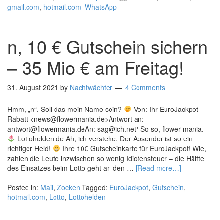
gmail.com
,
hotmail.com
,
WhatsApp
n, 10 € Gutschein sichern
– 35 Mio € am Freitag!
31. August 2021
by
Nachtwächter
4 Comments
Hmm, „n“. Soll das mein Name sein?
Von: Ihr EuroJackpot-
Rabatt <news@flowermania.de>Antwort an:
antwort@flowermania.deAn: sag@ich.net¹ So so, flower mania.
Lottohelden.de Ah, ich verstehe: Der Absender ist so ein
richtiger Held!
Ihre 10€ Gutscheinkarte für EuroJackpot! Wie,
zahlen die Leute inzwischen so wenig Idiotensteuer – die Hälfte
des Einsatzes beim Lotto geht an den …
[Read more…]
Posted in:
Mail
,
Zocken
Tagged:
EuroJackpot
,
Gutschein
,
hotmail.com
,
Lotto
,
Lottohelden