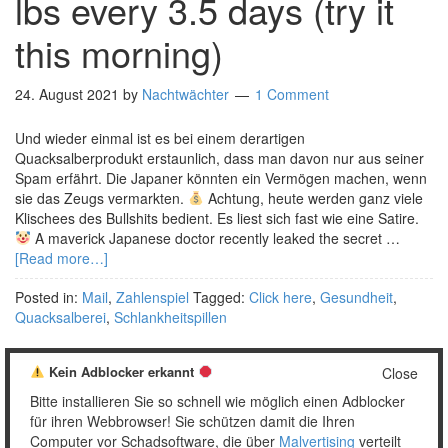
lbs every 3.5 days (try it
this morning)
24. August 2021
by
Nachtwächter
1 Comment
Und wieder einmal ist es bei einem derartigen
Quacksalberprodukt erstaunlich, dass man davon nur aus seiner
Spam erfährt. Die Japaner könnten ein Vermögen machen, wenn
sie das Zeugs vermarkten.
Achtung, heute werden ganz viele
Klischees des Bullshits bedient. Es liest sich fast wie eine Satire.
A maverick Japanese doctor recently leaked the secret …
[Read more…]
Posted in:
Mail
,
Zahlenspiel
Tagged:
Click here
,
Gesundheit
,
Quacksalberei
,
Schlankheitspillen
Kein Adblocker erkannt
Close
Bitte installieren Sie so schnell wie möglich einen Adblocker
1
2
…
4
Weiter »
für ihren Webbrowser! Sie schützen damit die Ihren
Computer vor Schadsoftware, die über
Malvertising
verteilt