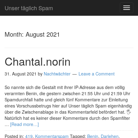
Unser täglich Spam
TOG
NAVI
Month:
August 2021
Chantal.norin
31. August 2021
by
Nachtwächter
Leave a Comment
So nannte sich die Gestalt mit ihrer IP-Adresse aus dem völlig
verarmten Benin, die gestern zwischen 21:55 Uhr und 21:59 Uhr
Spamdurchfall hatte und gleich fünf Kommentare zur Einleitung
eines Vorschussbetrugs hier auf Unser täglich Spam eigenhändig
über die Zwischenablage in das Kommentarfeld befördert hat. 🖐️
Natürlich hat es keiner dieser Kommentare durch den Spamfilter
…
[Read more…]
Posted in:
419
,
Kommentarspam
Tagged:
Benin
,
Darlehen
,