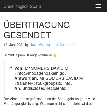
Unser täglich Spam
TOG
NAVI
ÜBERTRAGUNG
GESENDET
15. Juni 2021
by
Nachtwächter
1 Comment
Stimmt, Spam ist angekommen!
Von:
Mr SOMERS DAVID M
<info@modadendakein.gq>
Antwort an:
Mr SOMERS DAVID M
<transfer@zbukgroupsltd.info>
An:
undisclosed-recipients: ;
Der Absender ist gefälscht, und die Spam geht an ganz viele
Empfänger gleichzeitig. Was man nicht sofort sieht, wird bei