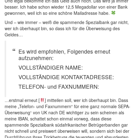
Und legal bekomme ich das Geld auch noch. Das wird ja immer
besser. Ich habe schon wieder 12,5 Megadollar von einer Bank
gewonnen, weil ich so eine schöne Mailadresse habe.
Und – wie immer – weiß die spammende Spezialbank gar nicht,
wer ich überhaupt bin, so dass ich für die Überweisung des
Geldes…
Es wird empfohlen, Folgendes erneut
aufzunehmen:
VOLLSTÄNDIGER NAME:
VOLLSTÄNDIGE KONTAKTADRESSE:
TELEFON- und FAXNUMMERN:
…erstmal erneut [
] mitteilen soll, wer ich überhaupt bin. Dass
meine „Telefon- und Faxnummern“ für eine ganz normale SEPA-
Überweisung¹ von UK nach DE wichtiger zu sein scheinen als
meine IBAN, schattet schon einmal vorweg, dass diese
spammende Spezialbank südafrikanischer Betrügerbanden gar
nicht schnell und preiswert überweisen will, sondern sich bei der
Durchführung ihres Trickbetrugs die teuersten und absurdesten