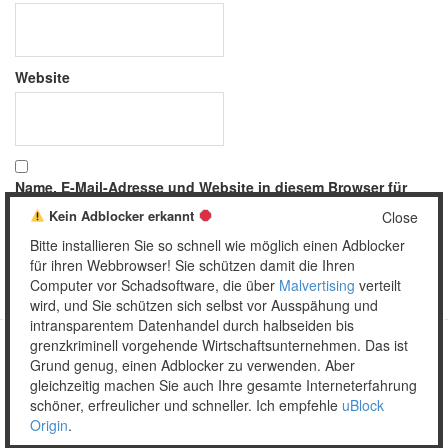
Website
Name, E-Mail-Adresse und Website in diesem Browser für
meinen nächsten Kommentar speichern.
Kein Adblocker erkannt
Close
Bitte installieren Sie so schnell wie möglich einen Adblocker
für ihren Webbrowser! Sie schützen damit die Ihren
Computer vor Schadsoftware, die über
Malvertising
verteilt
wird, und Sie schützen sich selbst vor Ausspähung und
intransparentem Datenhandel durch halbseiden bis
grenzkriminell vorgehende Wirtschaftsunternehmen. Das ist
Grund genug, einen Adblocker zu verwenden. Aber
Copyright © 2026 Unser täglich Spam.
gleichzeitig machen Sie auch Ihre gesamte Interneterfahrung
Mobile
WordPress Theme by themehall.com
schöner, erfreulicher und schneller. Ich empfehle
uBlock
Origin
.