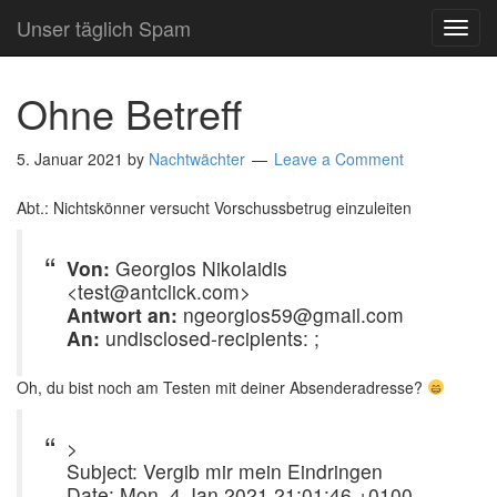
Unser täglich Spam
TOG
NAVI
Ohne Betreff
5. Januar 2021
by
Nachtwächter
Leave a Comment
Abt.: Nichtskönner versucht Vorschussbetrug einzuleiten
Von:
Georgios Nikolaidis
<test@antclick.com>
Antwort an:
ngeorgios59@gmail.com
An:
undisclosed-recipients: ;
Oh, du bist noch am Testen mit deiner Absenderadresse?
>
Subject: Vergib mir mein Eindringen
Date: Mon, 4 Jan 2021 21:01:46 +0100