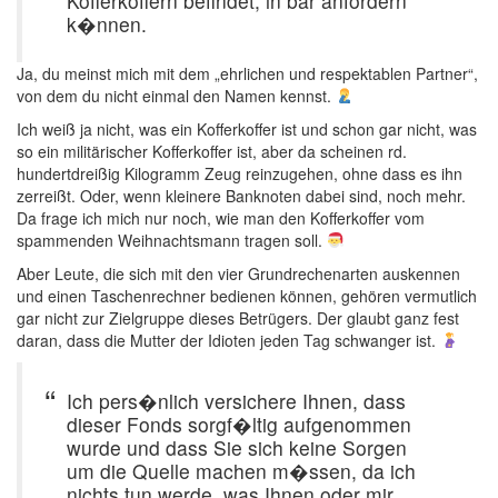
Kofferkoffern befindet, in bar anfordern
k�nnen.
Ja, du meinst mich mit dem „ehrlichen und respektablen Partner“,
von dem du nicht einmal den Namen kennst.
Ich weiß ja nicht, was ein Kofferkoffer ist und schon gar nicht, was
so ein militärischer Kofferkoffer ist, aber da scheinen rd.
hundertdreißig Kilogramm Zeug reinzugehen, ohne dass es ihn
zerreißt. Oder, wenn kleinere Banknoten dabei sind, noch mehr.
Da frage ich mich nur noch, wie man den Kofferkoffer vom
spammenden Weihnachtsmann tragen soll.
Aber Leute, die sich mit den vier Grundrechenarten auskennen
und einen Taschenrechner bedienen können, gehören vermutlich
gar nicht zur Zielgruppe dieses Betrügers. Der glaubt ganz fest
daran, dass die Mutter der Idioten jeden Tag schwanger ist.
Ich pers�nlich versichere Ihnen, dass
dieser Fonds sorgf�ltig aufgenommen
wurde und dass Sie sich keine Sorgen
um die Quelle machen m�ssen, da ich
nichts tun werde, was Ihnen oder mir