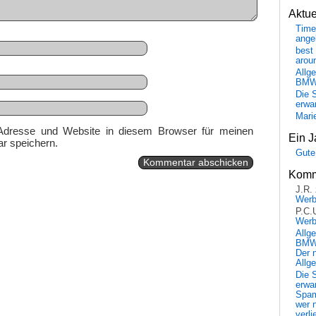
Aktu
Time
ange
best 
arou
Allg
BM
Die 
erwar
Mari
Adresse und Website in diesem Browser für meinen
Ein J
r speichern.
Gute
Komm
J.R.
Wer
P.C.
Wer
Allg
BMW 
Der 
Allg
Die 
erwar
Spa
wer n
verli