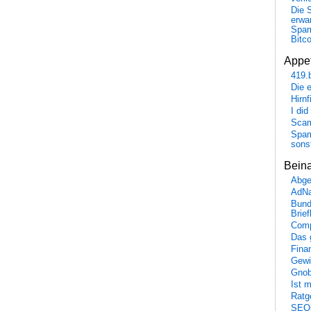
Die 
erwar
Spa
Bitc
Appet
419.
Die 
Hirn
I did
Scam
Spam
sons
Bein
Abge
AdN
Bund
Brie
Comp
Das 
Fina
Gewi
Gnob
Ist 
Ratge
SEO