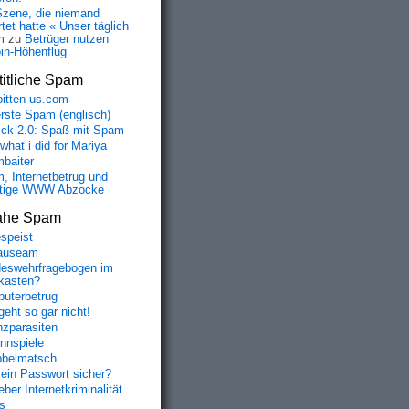
Szene, die niemand
tet hatte « Unser täglich
m
zu
Betrüger nutzen
oin-Höhenflug
itliche Spam
bitten us.com
erste Spam (englisch)
fick 2.0: Spaß mit Spam
 what i did for Mariya
baiter
, Internetbetrug und
tige WWW Abzocke
ahe Spam
speist
auseam
eswehrfragebogen im
fkasten?
uterbetrug
geht so gar nicht!
nzparasiten
nnspiele
belmatsch
mein Passwort sicher?
ber Internetkriminalität
s