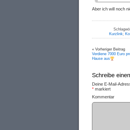
Aber ich will noch 
Schlagwör
Kurzlink
;
Ko
« Vorheriger Beitrag
Verdiene 7000 Euro pr
Hause aus
Schreibe ein
Deine E-Mail-Adresse
*
markiert
Ko