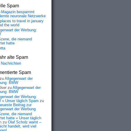
elle Spam
-Magazin bespammt
lernte neuronale Netzwerke
places to travel in january
nd the world
egenwart der Werbung:
W
Szene, die niemand
tet hatte
etta
ahr alte Spam
 Nachrichten
entierte Spam
zu
Allgegenwart der
bung: BMW
User
zu
Allgegenwart der
bung: BMW
egenwart der Werbung:
« Unser täglich Spam
zu
neueste Beitrag zur
egenwart der Werbung
Szene, die niemand
tet hatte « Unser täglich
m
zu
Olaf Scholz warnt –
icht handelt, wird viel
eren!