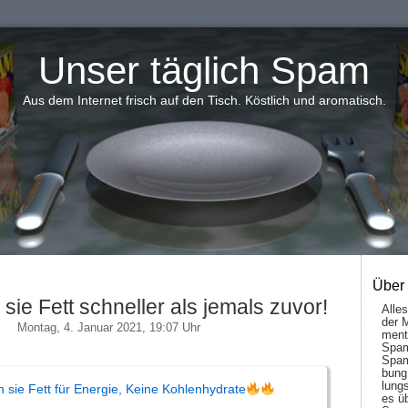
Unser täglich Spam
Aus dem Internet frisch auf den Tisch. Köstlich und aromatisch.
Über
sie Fett schneller als jemals zuvor!
Alle
der 
Montag, 4. Januar 2021, 19:07 Uhr
men­t
Spam
Spam
bung
lungs
 sie Fett für Energie, Keine Kohlenhydrate
es ü