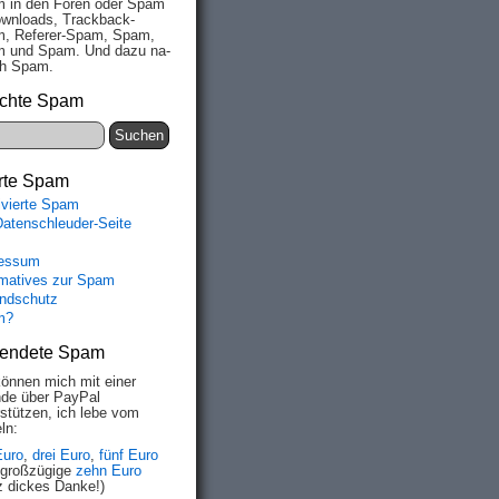
 in den Fo­ren oder Spam
wn­loads, Track­back-
, Re­fe­rer-Spam, Spam,
 und Spam. Und da­zu na­
ich Spam.
chte Spam
rte Spam
ivierte Spam
Datenschleuder-Seite
essum
rmatives zur Spam
ndschutz
m?
endete Spam
können mich mit einer
de über PayPal
rstützen, ich lebe vom
ln:
Euro
,
drei Euro
,
fünf Euro
 großzügige
zehn Euro
z dickes Danke!)