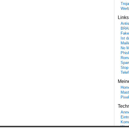
Troj
Wer
Link
Anti
BRA
Fake
Ist 
Maili
No M
Phis
Roma
Spa
Stop
Tele
Mein
Hom
Mast
Pixe
Tech
Anme
Eint
Komm
Word