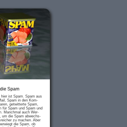
 die Spam
s hier ist Spam. Spam aus
Mail, Spam in den Kom­
aren, ge­twit­ter­te Spam,
 für Spam und Spam und
. Manch­mal auch Wer­
, um die Spam ab­wechs­
­reich­er zu mach­en. Aber
ber­wiegt die Spam, ob