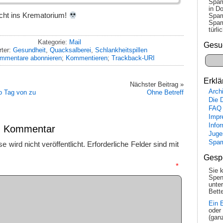
Spam
in Do
nicht ins Krematorium!
Spam
Spam
tür­l
Kategorie:
Mail
Gesu
ter:
Gesundheit
,
Quacksalberei
,
Schlankheitspillen
mmentare abonnieren
;
Kommentieren
;
Trackback-URI
Erklä
Nächster Beitrag »
Arch
o Tag von zu
Ohne Betreff
Die 
FAQ
Impr
Info
en Kommentar
Juge
Spa
 wird nicht veröffentlicht.
Erforderliche Felder sind mit
Gesp
mmentar
*
Sie 
Spen
unte
Bette
Ein 
oder
(gan