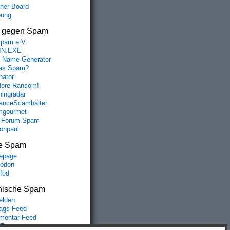
aner-Board
bung
s gegen Spam
spam e.V.
IN.EXE
 Name Generator
das Spam?
nator
ore Ransom!
hingradar
nceScambaiter
mgourmet
 Forum Spam
fonpaul
e Spam
epage
odon
lfed
nische Spam
lden
rags-Feed
entar-Feed
Press.org