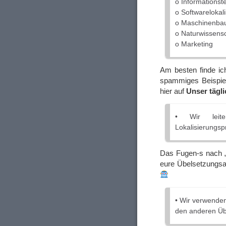
o Informationst
o Softwarelokal
o Maschinenba
o Naturwissens
o Marketing
Am besten finde ic
spammiges Beispiel
hier auf
Unser tägl
• Wir leite
Lokalisierungsp
Das Fugen-s nach „T
eure Übelsetzungsarb
• Wir verwende
den anderen Übe