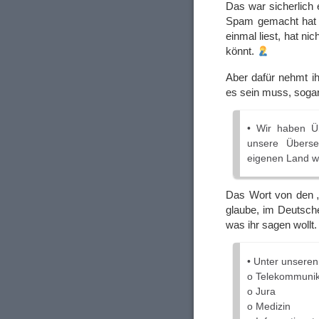
Das war sicherlich 
Spam gemacht hat –
einmal liest, hat ni
könnt.
Aber dafür nehmt i
es sein muss, sogar
• Wir haben Üb
unsere Überse
eigenen Land 
Das Wort von den „S
glaube, im Deutsch
was ihr sagen wollt
• Unter unseren
o Telekommunik
o Jura
o Medizin