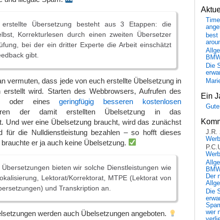
Aktu
Time
erstellte Übersetzung besteht aus 3 Etappen: die
ange
lbst, Korrekturlesen durch einen zweiten Übersetzer
best 
arou
üfung, bei der ein dritter Experte die Arbeit einschätzt
Allg
edback gibt.
BM
Die 
erwar
n vermuten, dass jede von euch erstellte Übelsetzung in
Mari
en erstellt wird. Starten des Webbrowsers, Aufrufen des
Ein J
oder eines
geringfügig besseren kostenlosen
Gute
ren der damit erstellten Übelsetzung in das
Komm
 Und wer eine Übelsetzung braucht, wird das zunächst
 für die Nulldienstleistung bezahlen – so hofft dieses
J.R.
Wer
rauchte er ja auch keine Übelsetzung.
P.C.
Wer
Allg
Übersetzungen bieten wir solche Dienstleistungen wie
BMW 
Der 
kalisierung, Lektorat/Korrektorat, MTPE (Lektorat von
Allg
ersetzungen) und Transkription an.
Die 
erwar
Spa
wer n
lsetzungen werden auch Übelsetzungen angeboten.
verli