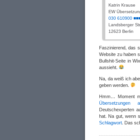
Katrin Krause
EW Übersetzun
030 610900 ■■
Landsberger Str
12623 Berlin
Faszinierend, das 
Website zu haben sc
Bullshit-Seite in W
aussieht.
Na, da weiß ich abe
geben werden.
Hmm… Moment ma
Übersetzungen a
Deutschexperten au
hat. Na gut, wenn 
Schlagwort
. Das sch