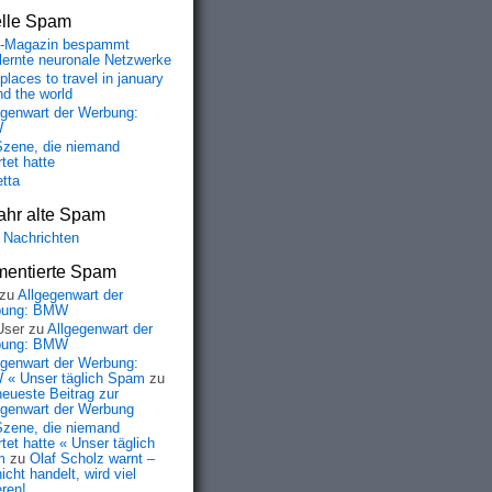
elle Spam
-Magazin bespammt
lernte neuronale Netzwerke
places to travel in january
nd the world
egenwart der Werbung:
W
Szene, die niemand
tet hatte
etta
ahr alte Spam
 Nachrichten
entierte Spam
zu
Allgegenwart der
bung: BMW
User
zu
Allgegenwart der
bung: BMW
egenwart der Werbung:
« Unser täglich Spam
zu
neueste Beitrag zur
egenwart der Werbung
Szene, die niemand
tet hatte « Unser täglich
m
zu
Olaf Scholz warnt –
icht handelt, wird viel
eren!