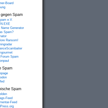
aner-Board
bung
s gegen Spam
spam e.V.
IN.EXE
 Name Generator
das Spam?
nator
ore Ransom!
hingradar
nceScambaiter
mgourmet
 Forum Spam
fonpaul
e Spam
epage
odon
lfed
nische Spam
lden
rags-Feed
entar-Feed
Press.org