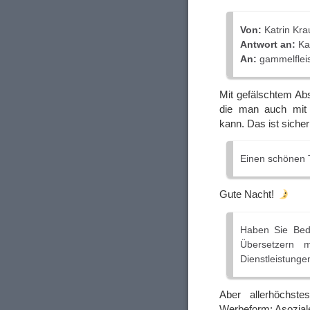
Von:
Katrin Kr
Antwort an:
Kat
An:
gammelflei
Mit gefälschtem Ab
die man auch mit
kann. Das ist sicher
Einen schönen 
Gute Nacht!
Haben Sie Bed
Übersetzern 
Dienstleistunge
Aber allerhöchst
Werbeform: Asozial