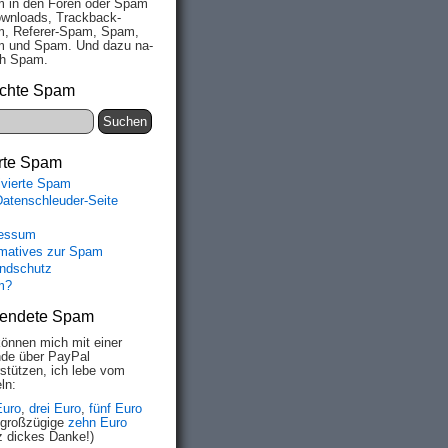
 in den Fo­ren oder Spam
wn­loads, Track­back-
, Re­fe­rer-Spam, Spam,
 und Spam. Und da­zu na­
ich Spam.
chte Spam
rte Spam
ivierte Spam
Datenschleuder-Seite
essum
rmatives zur Spam
ndschutz
m?
endete Spam
können mich mit einer
de über PayPal
rstützen, ich lebe vom
ln:
Euro
,
drei Euro
,
fünf Euro
 großzügige
zehn Euro
z dickes Danke!)