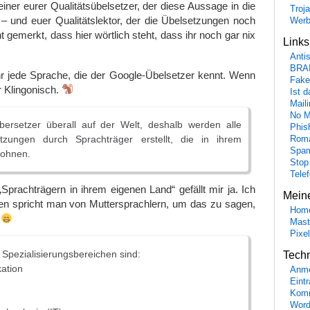
einer eurer Qualitätsübelsetzer, der diese Aussage in die
Troj
 und euer Qualitätslektor, der die Übelsetzungen noch
Wer
cht gemerkt, dass hier wörtlich steht, dass ihr noch gar nix
Link
Anti
BRA
hr jede Sprache, die der Google-Übelsetzer kennt. Wenn
Fake
 Klingonisch.
Ist 
Maili
No M
ersetzer überall auf der Welt, deshalb werden alle
Phis
tzungen durch Sprachträger erstellt, die in ihrem
Roma
Spa
wohnen.
Stop
Tele
prachträgern in ihrem eigenen Land“ gefällt mir ja. Ich
Mein
en spricht man von Muttersprachlern, um das zu sagen,
Hom
.
Mast
Pixe
 Spezialisierungsbereichen sind:
Tech
ation
Anme
Eint
Komm
Word