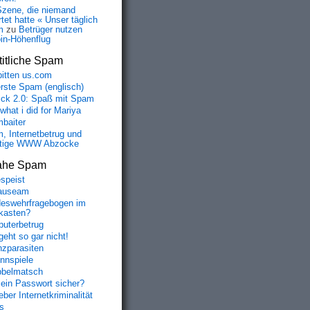
Szene, die niemand
tet hatte « Unser täglich
m
zu
Betrüger nutzen
oin-Höhenflug
itliche Spam
bitten us.com
erste Spam (englisch)
fick 2.0: Spaß mit Spam
 what i did for Mariya
baiter
, Internetbetrug und
tige WWW Abzocke
ahe Spam
speist
auseam
eswehrfragebogen im
fkasten?
uterbetrug
geht so gar nicht!
nzparasiten
nnspiele
belmatsch
mein Passwort sicher?
ber Internetkriminalität
s