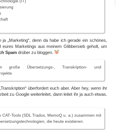
echnologie (IT)
isierung
u
chaft
h ja „Marketing“, denn da habe ich gerade ein schönes,
 eures Marketings aus meinem Glibbersieb geholt, um
ich Spam
drüber zu bloggen.
n große Übersetzungs-, Transkription- und
rojekte
ranskription“ überfordert euch aber. Aber hey, wenn ihr
eit zu Google weiterleitet, dann leitet ihr ja auch etwas.
n CAT-Tools (SDL Trados, MemoQ u. a.) zusammen mit
rsetzungstechnologien, die heute existieren.