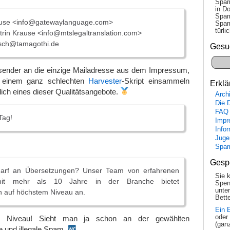
Spam
in Do
Spam
ause <info@gatewaylanguage.com>
Spam
tür­l
rin Krause <info@mtslegaltranslation.com>
sch@tamagothi.de
Gesu
sender an die einzige Mailadresse aus dem Impressum,
 einem ganz schlechten
Harvester
-Skript einsammeln
Erklä
lich eines dieser Qualitätsangebote.
Arch
Die 
FAQ
Tag!
Impr
Info
Juge
Spa
Gesp
arf an Übersetzungen? Unser Team von erfahrenen
Sie 
mit mehr als 10 Jahre in der Branche bietet
Spen
unte
n auf höchstem Niveau an.
Bette
Ein 
oder
es Niveau! Sieht man ja schon an der gewählten
(gan
e und illegale Spam.