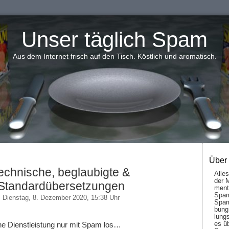
Unser täglich Spam
Aus dem Internet frisch auf den Tisch. Köstlich und aromatisch.
Über
echnische, beglaubigte &
Alle
der 
Standardübersetzungen
men­t
Spam
Dienstag, 8. Dezember 2020, 15:38 Uhr
Spam
bung
lungs
es ü
ne Dienstleistung nur mit Spam los…