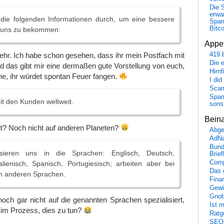
Die 
erwar
e die folgenden Informationen durch, um eine bessere
Spa
Bitc
n uns zu bekommen:
Appet
ehr. Ich habe schon gesehen, dass ihr mein Postfach mit
419.
Die 
 das gibt mir eine dermaßen gute Vorstellung von euch,
Hirn
e, ihr würdet spontan Feuer fangen.
I did
Scam
Spam
mit den Kunden weltweit.
sons
Bein
lt? Noch nicht auf anderen Planeten?
Abge
AdN
Bund
isieren uns in die Sprachen: Englisch, Deutsch,
Brie
Comp
alienisch, Spanisch, Portugiesisch; arbeiten aber bei
Das 
en anderen Sprachen.
Fina
Gewi
Gnob
noch gar nicht auf die genannten Sprachen spezialisiert,
Ist 
 im Prozess, dies zu tun?
Ratge
SEO