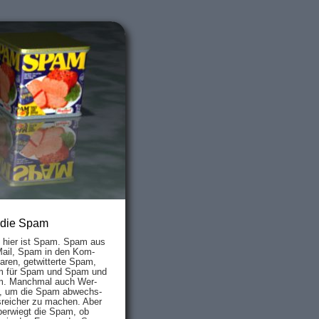
 die Spam
s hier ist Spam. Spam aus
Mail, Spam in den Kom­
aren, ge­twit­ter­te Spam,
 für Spam und Spam und
. Manch­mal auch Wer­
, um die Spam ab­wechs­
­reich­er zu mach­en. Aber
ber­wiegt die Spam, ob