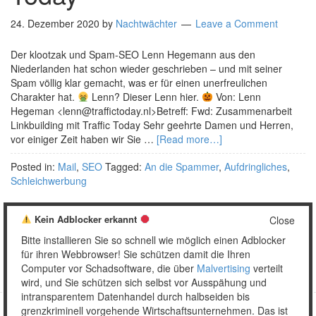
24. Dezember 2020
by
Nachtwächter
Leave a Comment
Der klootzak und Spam-SEO Lenn Hegemann aus den
Niederlanden hat schon wieder geschrieben – und mit seiner
Spam völlig klar gemacht, was er für einen unerfreulichen
Charakter hat.
Lenn? Dieser Lenn hier.
Von: Lenn
Hegeman <lenn@traffictoday.nl>Betreff: Fwd: Zusammenarbeit
Linkbuilding mit Traffic Today Sehr geehrte Damen und Herren,
vor einiger Zeit haben wir Sie …
[Read more…]
Posted in:
Mail
,
SEO
Tagged:
An die Spammer
,
Aufdringliches
,
Schleichwerbung
Kein Adblocker erkannt
Close
Bitte installieren Sie so schnell wie möglich einen Adblocker
1
2
…
5
Weiter »
für ihren Webbrowser! Sie schützen damit die Ihren
Computer vor Schadsoftware, die über
Malvertising
verteilt
wird, und Sie schützen sich selbst vor Ausspähung und
intransparentem Datenhandel durch halbseiden bis
grenzkriminell vorgehende Wirtschaftsunternehmen. Das ist