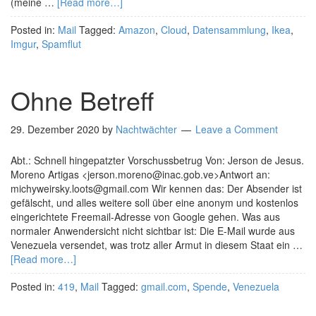
(meine …
[Read more…]
Posted in:
Mail
Tagged:
Amazon
,
Cloud
,
Datensammlung
,
Ikea
,
Imgur
,
Spamflut
Ohne Betreff
29. Dezember 2020
by
Nachtwächter
Leave a Comment
Abt.: Schnell hingepatzter Vorschussbetrug Von: Jerson de Jesus.
Moreno Artigas <jerson.moreno@inac.gob.ve>Antwort an:
michyweirsky.loots@gmail.com Wir kennen das: Der Absender ist
gefälscht, und alles weitere soll über eine anonym und kostenlos
eingerichtete Freemail-Adresse von Google gehen. Was aus
normaler Anwendersicht nicht sichtbar ist: Die E-Mail wurde aus
Venezuela versendet, was trotz aller Armut in diesem Staat ein …
[Read more…]
Posted in:
419
,
Mail
Tagged:
gmail.com
,
Spende
,
Venezuela