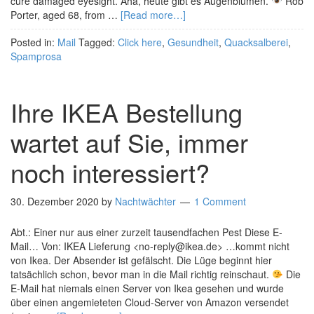
cure damaged eyesight. Aha, heute gibt es Augenblumen.
Rob
Porter, aged 68, from …
[Read more…]
Posted in:
Mail
Tagged:
Click here
,
Gesundheit
,
Quacksalberei
,
Spamprosa
Ihre IKEA Bestellung
wartet auf Sie, immer
noch interessiert?
30. Dezember 2020
by
Nachtwächter
1 Comment
Abt.: Einer nur aus einer zurzeit tausendfachen Pest Diese E-
Mail… Von: IKEA Lieferung <no-reply@ikea.de> …kommt nicht
von Ikea. Der Absender ist gefälscht. Die Lüge beginnt hier
tatsächlich schon, bevor man in die Mail richtig reinschaut.
Die
E-Mail hat niemals einen Server von Ikea gesehen und wurde
über einen angemieteten Cloud-Server von Amazon versendet