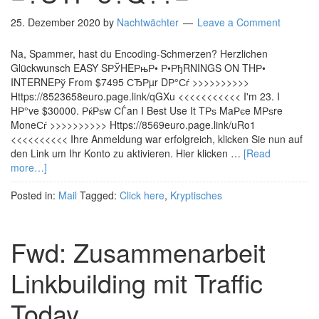
25. Dezember 2020
by
Nachtwächter
Leave a Comment
Na, Spammer, hast du Encoding-Schmerzen? Herzlichen
Glückwunsch EASY SРЎHEРњР• Р•РђRNINGS ON THР•
INTERNEРў From $7495 СЂРµr DР°Сѓ >>>>>>>>>>
Https://8523658euro.page.link/qGXu <<<<<<<<<<< I'm 23. I
HР°ve $30000. РќРѕw СЃan I Best Use It TРѕ MaРєe MРѕre
MoneСѓ >>>>>>>>>> Https://8569euro.page.link/uRo1
<<<<<<<<<< Ihre Anmeldung war erfolgreich, klicken Sie nun auf
den Link um Ihr Konto zu aktivieren. Hier klicken …
[Read
more…]
Posted in:
Mail
Tagged:
Click here
,
Kryptisches
Fwd: Zusammenarbeit
Linkbuilding mit Traffic
Today