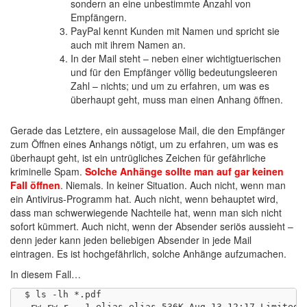
sondern an eine unbestimmte Anzahl von
Empfängern.
PayPal kennt Kunden mit Namen und spricht sie
auch mit ihrem Namen an.
In der Mail steht – neben einer wichtigtuerischen
und für den Empfänger völlig bedeutungsleeren
Zahl – nichts; und um zu erfahren, um was es
überhaupt geht, muss man einen Anhang öffnen.
Gerade das Letztere, ein aussagelose Mail, die den Empfänger
zum Öffnen eines Anhangs nötigt, um zu erfahren, um was es
überhaupt geht, ist ein untrügliches Zeichen für gefährliche
kriminelle Spam.
Solche Anhänge sollte man auf gar keinen
Fall öffnen
. Niemals. In keiner Situation. Auch nicht, wenn man
ein Antivirus-Programm hat. Auch nicht, wenn behauptet wird,
dass man schwerwiegende Nachteile hat, wenn man sich nicht
sofort kümmert. Auch nicht, wenn der Absender seriös aussieht –
denn jeder kann jeden beliebigen Absender in jede Mail
eintragen. Es ist hochgefährlich, solche Anhänge aufzumachen.
In diesem Fall…
$ ls -lh *.pdf

-rw-rw-r-- 1 elias elias 536K Aug 13 12:17 Limited-0