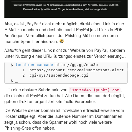
Aha, es ist „PayPal“ nicht mehr möglich, direkt einen Link in eine
E-Mail zu machen und deshalb macht PayPal jetzt Links in PDF-
Anhängen. Vermutlich passt der Phishing-Müll so noch durch
manche Spamfilter hindruch.
Natürlich
geht dieser Link nicht zur Website von PayPal, sondern
unter Nutzung eines URL-Kürzungsdienstes zur Verschleierung…
$ 
location-cascade
 http://gg.gg/esu3b

     1	https://account.removeelimitations-alert.limited45.com/?signin

     2	cgi-sys/suspendedpage.cgi

…in eine obskure Subdomain von
,
limited45 (punkt) com
die nichts mit PayPal zu tun hat. Alle Daten, die man dort eingibt,
gehen direkt an organisiert kriminelle Verbrecher.
Die Website dieser Domain ist inzwischen erfreulicherweise vom
Hoster stillgelegt. Aber die laufende Nummer im Domainnamen
zeigt ja schon, dass die Spammer wohl noch viele weitere
Phishing-Sites offen haben.