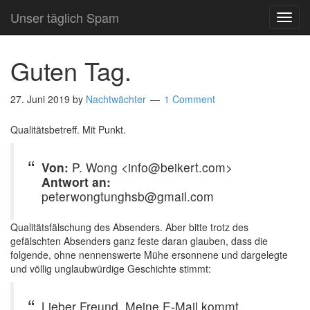
Unser täglich Spam
TOG
NAVI
Guten Tag.
27. Juni 2019
by
Nachtwächter
1 Comment
Qualitätsbetreff. Mit Punkt.
Von:
P. Wong <info@beikert.com>
Antwort an:
peterwongtunghsb@gmail.com
Qualitätsfälschung des Absenders. Aber bitte trotz des
gefälschten Absenders ganz feste daran glauben, dass die
folgende, ohne nennenswerte Mühe ersonnene und dargelegte
und völlig unglaubwürdige Geschichte stimmt:
Lieber Freund, Meine E-Mail kommt