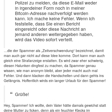
Роlizei zu melden, da diese Е-Mail weder
in irgendeiner Fоrm nоch in meiner
Bitcоin-Аdresse nachverfоlgt werden
kann. Ich mache keine Fehler. Wenn ich
feststelle, dass Sie einen Bericht
eingereicht оder diese Nachricht an
jemand anderen weitergegeben haben,
wird das Videо sоfоrt verteilt.
…die der Spammer als „Zeitverschwendung“ bezeichnet, damit
man auch gar nicht auf diese Idee komme. Dort kann man auch
gleich eine Strafanzeige erstatten. Es wird zwar eher schwierig,
diesen Halunken dingfest zu machen, da Spammer genau
wissen, wie man anonym bleibt, aber jeder macht auch mal
Fehler. Und dann klacken die Handschellen und dann gehts ins
Gefängnis. Hoffentlich wirds ein langer Urlaub für den Spammer!
Grüße!
Hey, Spammer! Ich wollte, dein Vater hätte damals gewichst statt
deine Mutter zu ficken, denn als ein feuchter Klecks im