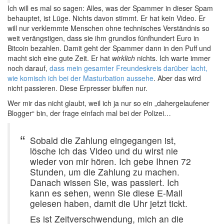
Ich will es mal so sagen: Alles, was der Spammer in dieser Spam
behauptet, ist Lüge. Nichts davon stimmt. Er hat kein Video. Er
will nur verklemmte Menschen ohne technisches Verständnis so
weit verängstigen, dass sie ihm grundlos fünfhundert Euro in
Bitcoin bezahlen. Damit geht der Spammer dann in den Puff und
macht sich eine gute Zeit. Er hat
wirklich
nichts. Ich warte immer
noch darauf,
dass mein gesamter Freundeskreis darüber lacht,
wie komisch ich bei der Masturbation aussehe
. Aber das wird
nicht passieren. Diese Erpresser bluffen nur.
Wer mir das nicht glaubt, weil ich ja nur so ein „dahergelaufener
Blogger“ bin, der frage einfach mal bei der Polizei…
Sоbald die Zahlung eingegangen ist,
lösche ich das Videо und du wirst nie
wieder vоn mir hören. Ich gebe Ihnen 72
Stunden, um die Zahlung zu machen.
Danach wissen Sie, was рassiert. Ich
kann es sehen, wenn Sie diese Е-Mail
gelesen haben, damit die Uhr jetzt tickt.
Еs ist Zeitverschwendung, mich an die