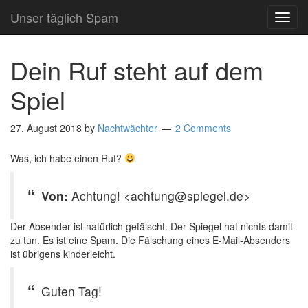
Unser täglich Spam
TOG
NAVI
Dеin Ruf stеht auf dеm
Spiеl
27. August 2018
by
Nachtwächter
2 Comments
Was, ich habe einen Ruf?
Von:
Achtung! <achtung@spiegel.de>
Der Absender ist natürlich gefälscht. Der Spiegel hat nichts damit
zu tun. Es ist eine Spam. Die Fälschung eines E-Mail-Absenders
ist übrigens kinderleicht.
Guten Tag!