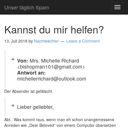
Unser täglich Spam
TOG
NAVI
Kannst du mir helfen?
13. Juli 2018
by
Nachtwächter
Leave a Comment
Von:
Mrs. Michelle Richard
<bishopman101@gmail.com>
Antwort an:
michellerrichard@outlook.com
Der Absender ist gefälscht.
Lieber geliebter,
Abt.: Was kommt raus, wenn man eh schon unangemessene
Anreden wie „Dear Beloved“ von einem Computer übersetzen