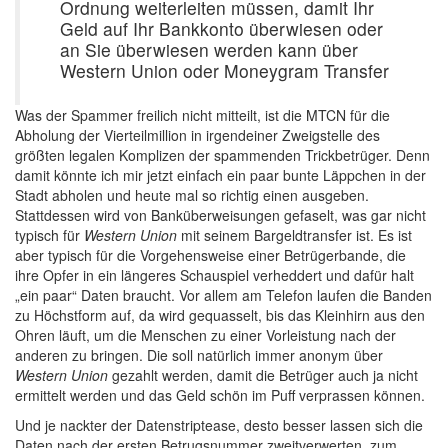
Ordnung weiterleiten müssen, damit Ihr
Geld auf Ihr Bankkonto überwiesen oder
an Sie überwiesen werden kann über
Western Union oder Moneygram Transfer
Was der Spammer freilich nicht mitteilt, ist die MTCN für die
Abholung der Vierteilmillion in irgendeiner Zweigstelle des
größten legalen Komplizen der spammenden Trickbetrüger. Denn
damit könnte ich mir jetzt einfach ein paar bunte Läppchen in der
Stadt abholen und heute mal so richtig einen ausgeben.
Stattdessen wird von Banküberweisungen gefaselt, was gar nicht
typisch für
Western Union
mit seinem Bargeldtransfer ist. Es ist
aber typisch für die Vorgehensweise einer Betrügerbande, die
ihre Opfer in ein längeres Schauspiel verheddert und dafür halt
„ein paar“ Daten braucht. Vor allem am Telefon laufen die Banden
zu Höchstform auf, da wird gequasselt, bis das Kleinhirn aus den
Ohren läuft, um die Menschen zu einer Vorleistung nach der
anderen zu bringen. Die soll natürlich immer anonym über
Western Union
gezahlt werden, damit die Betrüger auch ja nicht
ermittelt werden und das Geld schön im Puff verprassen können.
Und je nackter der Datenstriptease, desto besser lassen sich die
Daten nach der ersten Betrugsnummer zweitverwerten, zum