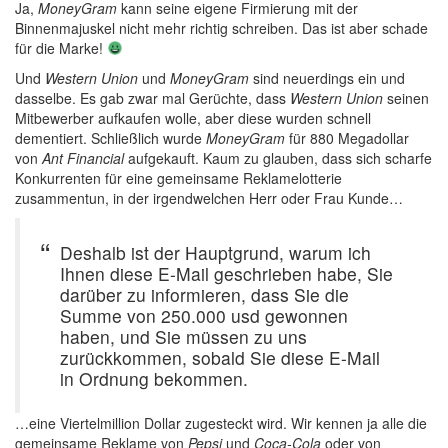
Ja,
MoneyGram
kann seine eigene Firmierung mit der
Binnenmajuskel nicht mehr richtig schreiben. Das ist aber schade
für die Marke!
Und
Western Union
und
MoneyGram
sind neuerdings ein und
dasselbe. Es gab zwar mal Gerüchte, dass
Western Union
seinen
Mitbewerber aufkaufen wolle, aber diese wurden schnell
dementiert. Schließlich wurde
MoneyGram
für 880 Megadollar
von
Ant Financial
aufgekauft. Kaum zu glauben, dass sich scharfe
Konkurrenten für eine gemeinsame Reklamelotterie
zusammentun, in der irgendwelchen Herr oder Frau Kunde…
Deshalb ist der Hauptgrund, warum ich
Ihnen diese E-Mail geschrieben habe, Sie
darüber zu informieren, dass Sie die
Summe von 250.000 usd gewonnen
haben, und Sie müssen zu uns
zurückkommen, sobald Sie diese E-Mail
in Ordnung bekommen.
…eine Viertelmillion Dollar zugesteckt wird. Wir kennen ja alle die
gemeinsame Reklame von
Pepsi
und
Coca-Cola
oder von