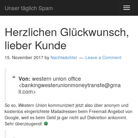
Unser täglich Spam
TOG
NAVI
Herzlichen Glückwunsch,
lieber Kunde
15. November 2017
by
Nachtwächter
Leave a Comment
Von:
western union office
<bankingwesterunionmoneytransfe@gma
il.com>
So so,
Western Union
kommuniziert jetzt also über anonym und
kostenlos eingerichtete Mailadressen beim Freemail-Angebot von
Google, weil es beim Geld ja gar nicht auf Diskretion ankommt.
Sehr überzeugend!