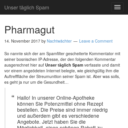
Unser täglich Spam
TOG
NAVI
Pharmagut
14. November 2017
by
Nachtwächter
Leave a Comment
So nannte sich der am Spamfilter gescheiterte Kommentator mit
seiner bosnischen IP-Adresse, der den folgenden Kommentar
ausgerechnet hier auf
Unser täglich Spam
verfasste und damit
vor einem angeödeten Internet belegte, wie gleichgültig ihm die
Auftrefffläche der Streumunition seiner Spam ist. Aber was solls,
es geht ja nur um die Gesundheit…
Hallo! In unserer Online-Apotheke
können Sie Potenzmittel ohne Rezept
bestellen. Die Preise sind immer niedrig
und außerdem gibt es verschiedene
Angebote. Jetzt haben Sie die
Möglichkeit, einen schönen Rabatt zu