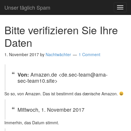
Unser täglich Spam
TOG
NAVI
Bitte verifizieren Sie Ihre
Daten
1. November 2017
by
Nachtwächter
1 Comment
Von:
Amazøn.de <de.sec-team@ama-
sec-team10.site>
So so, von Amazøn. Das ist bestimmt das dænische Amazon.
Mittwoch, 1. November 2017
Immerhin, das Datum stimmt.