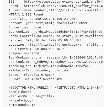
302	http://keltnerbellsreview.net/link.php?M=10691654&N=1131&L=926&F=H

Found	http://clck.adcnvr.com/aff_c?offer_id=184&aff_id=1578&source=hb3

$ lynx -mime_header „http://clck.adcnvr.com/aff_c?of
HTTP/1.1 302 Found

Date: Fri, 09 Jun 2017 10:05:23 GMT

Content-Type: text/html; charset=iso-8859-1

Connection: close

Set-Cookie: __cfduid=dab088dcb64f671af7c84cbf54d0fa
Cache-Control: no-cache, no-store, must-revalidate

Expires: Sat, 26 Jul 1997 05:00:00 GMT

Location: http://click.affcrunch.com/aff_r?offer_id
P3P: CP="NOI CUR OUR NOR INT"

Pragma: no-cache

Set-Cookie: enc_aff_session_184=ENC02664-102b7bf684
Set-Cookie: ho_mob=eyJtb2JpbGVfZGV2aWNlX21vZGVsIjoi
tracking_id: 102b7bf684ae79db84d4e31e8efae7

X-Robots-Tag: noindex, nofollow

Server: cloudflare-nginx

CF-RAY: 36c345b071a22bee-AMS

<!DOCTYPE HTML PUBLIC "-//IETF//DTD HTML 2.0//EN">

<html><head>

<title>302 Found</title>

</head><body>

<h1>Found</h1>
