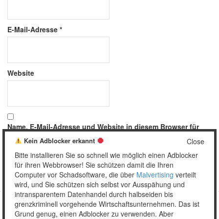
E-Mail-Adresse
*
Website
Name, E-Mail-Adresse und Website in diesem Browser für
meinen nächsten Kommentar speichern.
Kein Adblocker erkannt
Close
Bitte installieren Sie so schnell wie möglich einen Adblocker
für ihren Webbrowser! Sie schützen damit die Ihren
Computer vor Schadsoftware, die über
Malvertising
verteilt
wird, und Sie schützen sich selbst vor Ausspähung und
intransparentem Datenhandel durch halbseiden bis
grenzkriminell vorgehende Wirtschaftsunternehmen. Das ist
Grund genug, einen Adblocker zu verwenden. Aber
Copyright © 2026 Unser täglich Spam.