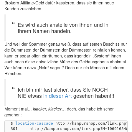
Brokern Affiliate-Geld dafür kassieren, dass sie ihnen neue
Kunden zuschieben.
Es wird auch anstelle von Ihnen und in
Ihrem Namen handeln.
Und weil der Spammer genau weiß, dass auf seinen Beschiss nur
die Dümmsten der Dümmsten der Dümmesten reinfallen können,
kann er sogar offen einräumen, dass irgendein „System“ ihnen
auch noch diese entsetzliche Mühe des Geldausgebens abnimmt.
Wer könnte dazu „Nein“ sagen? Doch nur ein Mensch mit einem
Hirnchen.
Ich bin mir fast sicher, dass Sie NOCH
NIE etwas
in dieser Art
gesehen haben!!!
Moment mal…
klacker, klacker
… doch, das habe ich schon
gesehen:
$ 
location-cascade
 http://kanpurshop.com/link.php?M=
301	http://kanpurshop.com/link.php?M=10691654&N=1131&L=926&F=H
