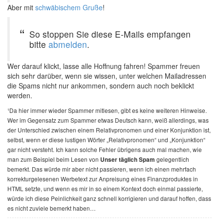
Aber mit
schwäbischem Gruße
!
So stoppen Sie diese E-Mails empfangen
bitte
abmelden
.
Wer darauf klickt, lasse alle Hoffnung fahren! Spammer freuen
sich sehr darüber, wenn sie wissen, unter welchen Mailadressen
die Spams nicht nur ankommen, sondern auch noch beklickt
werden.
¹Da hier immer wieder Spammer mitlesen, gibt es keine weiteren Hinweise.
Wer im Gegensatz zum Spammer etwas Deutsch kann, weiß allerdings, was
der Unterschied zwischen einem Relativpronomen und einer Konjunktion ist,
selbst, wenn er diese lustigen Wörter „Relativpronomen“ und „Konjunktion“
gar nicht versteht. Ich kann solche Fehler übrigens auch mal machen, wie
man zum Beispiel beim Lesen von
gelegentlich
Unser täglich Spam
bemerkt. Das würde mir aber nicht passieren, wenn ich einen mehrfach
korrekturgelesenen Werbetext zur Anpreisung eines Finanzproduktes in
HTML setzte, und wenn es mir in so einem Kontext doch einmal passierte,
würde ich diese Peinlichkeit ganz schnell korrigieren und darauf hoffen, dass
es nicht zuviele bemerkt haben…