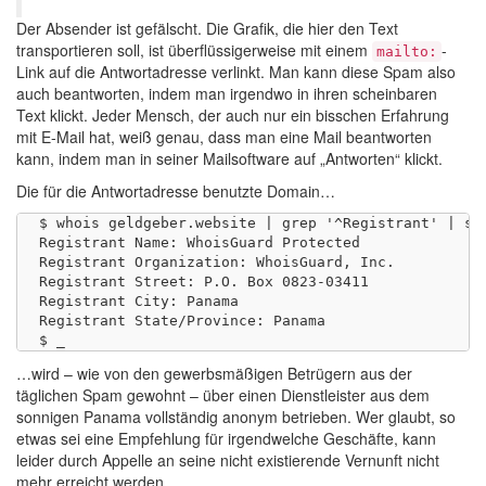
Der Absender ist gefälscht. Die Grafik, die hier den Text
transportieren soll, ist überflüssigerweise mit einem
-
mailto:
Link auf die Antwortadresse verlinkt. Man kann diese Spam also
auch beantworten, indem man irgendwo in ihren scheinbaren
Text klickt. Jeder Mensch, der auch nur ein bisschen Erfahrung
mit E-Mail hat, weiß genau, dass man eine Mail beantworten
kann, indem man in seiner Mailsoftware auf „Antworten“ klickt.
Die für die Antwortadresse benutzte Domain…
$ whois geldgeber.website | grep '^Registrant' | sed
Registrant Name: WhoisGuard Protected

Registrant Organization: WhoisGuard, Inc.

Registrant Street: P.O. Box 0823-03411

Registrant City: Panama

Registrant State/Province: Panama

…wird – wie von den gewerbsmäßigen Betrügern aus der
täglichen Spam gewohnt – über einen Dienstleister aus dem
sonnigen Panama vollständig anonym betrieben. Wer glaubt, so
etwas sei eine Empfehlung für irgendwelche Geschäfte, kann
leider durch Appelle an seine nicht existierende Vernunft nicht
mehr erreicht werden.