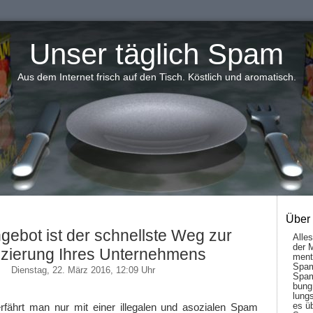
Unser täglich Spam
Aus dem Internet frisch auf den Tisch. Köstlich und aromatisch.
Über
gebot ist der schnellste Weg zur
Alle
der 
zierung Ihres Unternehmens
men­t
Spam
Dienstag, 22. März 2016, 12:09 Uhr
Spam
bung
lungs
es ü
erfährt man nur mit einer illegalen und asozialen Spam