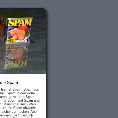
 die Spam
s hier ist Spam. Spam aus
Mail, Spam in den Kom­
aren, ge­twit­ter­te Spam,
 für Spam und Spam und
. Manch­mal auch Wer­
, um die Spam ab­wechs­
­reich­er zu mach­en. Aber
ber­wiegt die Spam, ob