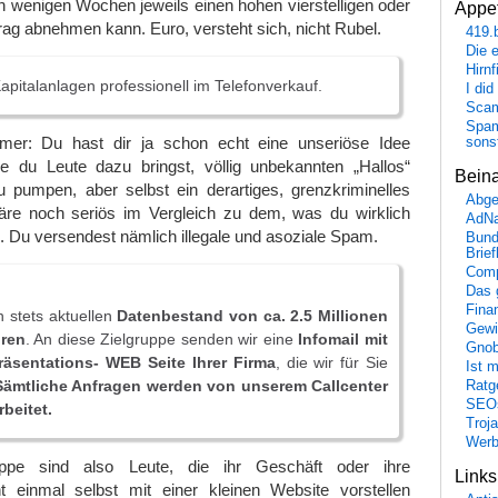
n wenigen Wochen jeweils einen hohen vierstelligen oder
Appet
trag abnehmen kann. Euro, versteht sich, nicht Rubel.
419.
Die 
Hirn
apitalanlagen professionell im Telefonverkauf.
I did
Scam
Spam
mer: Du hast dir ja schon echt eine unseriöse Idee
sons
wie du Leute dazu bringst, völlig unbekannten „Hallos“
Bein
u pumpen, aber selbst ein derartiges, grenzkriminelles
Abge
äre noch seriös im Vergleich zu dem, was du wirklich
AdN
 Du versendest nämlich illegale und asoziale Spam.
Bund
Brie
Comp
Das 
Fina
 stets aktuellen
Datenbestand von ca. 2.5 Millionen
Gewi
oren
. An diese Zielgruppe senden wir eine
Infomail mit
Gnob
räsentations- WEB Seite Ihrer Firma
, die wir für Sie
Ist 
Sämtliche Anfragen werden von unserem Callcenter
Ratge
SEO
beitet.
Troj
Wer
uppe sind also Leute, die ihr Geschäft oder ihre
Link
t einmal selbst mit einer kleinen Website vorstellen