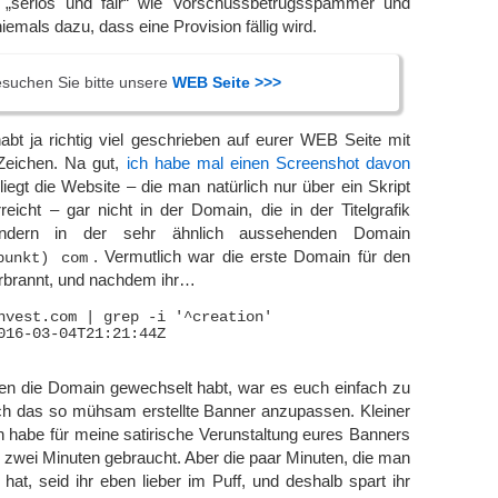
t „seriös und fair“ wie Vorschussbetrugsspammer und
emals dazu, dass eine Provision fällig wird.
esuchen Sie bitte unsere
WEB Seite >>>
r habt ja richtig viel geschrieben auf eurer WEB Seite mit
eichen. Na gut,
ich habe mal einen Screenshot davon
liegt die Website – die man natürlich nur über ein Skript
rreicht – gar nicht in der Domain, die in der Titelgrafik
ondern in der sehr ähnlich aussehenden Domain
. Vermutlich war die erste Domain für den
punkt) com
erbrannt, und nachdem ihr…
nvest.com | grep -i '^creation'

016-03-04T21:21:44Z

n die Domain gewechselt habt, war es euch einfach zu
ch das so mühsam erstellte Banner anzupassen. Kleiner
h habe für meine satirische Verunstaltung eures Banners
ch zwei Minuten gebraucht. Aber die paar Minuten, die man
at, seid ihr eben lieber im Puff, und deshalb spart ihr