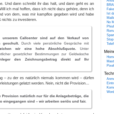
Anti
e. Und dann schreibt ihr das halt, und dann geht es an
BRA
ill ich mal hoffen, dass ich nicht dazu gehöre, denn ich
Fake
Ist 
und von dem, was mir kampflos gegeben wird und habe
Maili
nichts zu investieren.
No M
Phis
Roma
Spa
n unserem Callcenter sind auf den Verkauf von
Stop
n geschult.
Durch viele persönliche Gespräche mit
Tele
reichen wir eine hohe Abschlußquote.
Unter
Mein
tlicher gesetzlicher Bestimmungen zur Geldwäsche
Hom
nleger den Zeichnungsbetrag direkt auf Ihr
Mast
Pixe
Tech
g – zu der es natürlich niemals kommen wird – dürfen
Anme
orleistungen gelatzt werden. Nein, nicht die Provision…
Eint
Komm
Word
e Provision natürlich nur für die Anlagebeträge, die
o eingegangen sind – wir arbeiten seriös und fair.