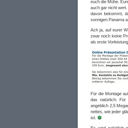
euch die Mühe. Eure
auch gar nicht wert.
davon bekommt, da
sonnigen Panama an
Ach ja, auf eurer 
zwar noch keine Pr
als erste Vorleistun
Für die Montage auf
das natürlich: Fü
angeblich 2,5 Meg
nettes, wie jeder gl
ist.
Es wird natürlich n