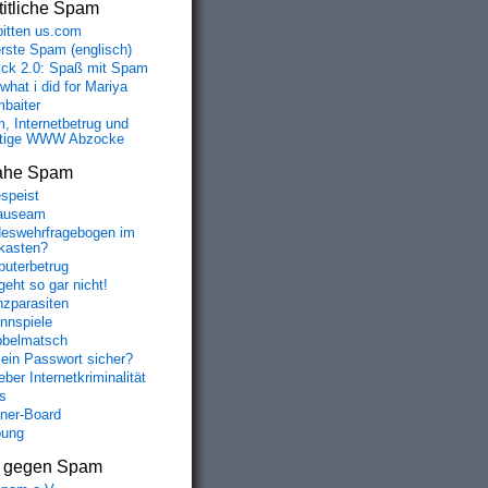
itliche Spam
bitten us.com
erste Spam (englisch)
fick 2.0: Spaß mit Spam
 what i did for Mariya
baiter
, Internetbetrug und
tige WWW Abzocke
ahe Spam
speist
auseam
eswehrfragebogen im
fkasten?
uterbetrug
geht so gar nicht!
nzparasiten
nnspiele
belmatsch
mein Passwort sicher?
ber Internetkriminalität
s
aner-Board
bung
s gegen Spam