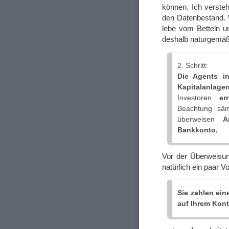
können. Ich versteh
den Datenbestand. W
lebe vom Betteln 
deshalb naturgemäß 
2. Schritt:
Die Agents i
Kapitalanlage
Investoren
er
Beachtung säm
überweisen
A
Bankkonto.
Vor der Überweisun
natürlich ein paar V
Sie zahlen ein
auf Ihrem Kont