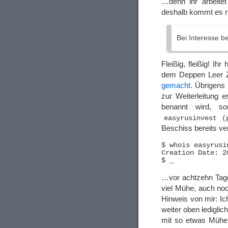
…denn ihr arbeite
deshalb kommt es ni
Bei Interesse b
Fleißig, fleißig! Ih
dem Deppen Leer Z
gemacht
. Übrigens 
zur Weiterleitung e
benannt wird, s
easyrusinvest (
Beschiss bereits v
$ whois easyrusi
Creation Date: 2
…vor achtzehn Tage
viel Mühe, auch no
Hinweis von mir: Ic
weiter oben ledigli
mit so etwas Mühe h