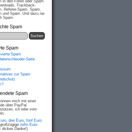
 in den Fo­ren oder Spam
wn­loads, Track­back-
, Re­fe­rer-Spam, Spam,
 und Spam. Und da­zu na­
ich Spam.
chte Spam
rte Spam
ivierte Spam
Datenschleuder-Seite
essum
rmatives zur Spam
ndschutz
m?
endete Spam
können mich mit einer
de über PayPal
rstützen, ich lebe vom
ln:
Euro
,
drei Euro
,
fünf Euro
 großzügige
zehn Euro
z dickes Danke!)