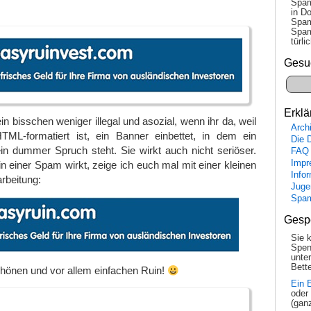
Spam
in Do
Spam
Spam
tür­l
Gesu
Erklä
n bisschen weniger illegal und asozial, wenn ihr da, weil
Arch
ML-formatiert ist, ein Banner einbettet, in dem ein
Die 
 dummer Spruch steht. Sie wirkt auch nicht seriöser.
FAQ
Impr
n einer Spam wirkt, zeige ich euch mal mit einer kleinen
Info
rbeitung:
Juge
Spa
Gesp
Sie 
Spen
unte
Bette
hönen und vor allem einfachen Ruin!
Ein 
oder
(gan