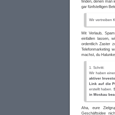
finden, denen man i
gar fünfstelligen Be
Wir vertreiben K
Mit Verlaub, Spam
einfallen lassen, 
ordentlich Zaster z
Telefonmarketing w
machst, du Halunke.
1. Schritt:
Wir haben einen
aktiver Invest
Link auf die P
erstellt haben.
in Moskau bear
Aha, eure Zielgr
Geschäftsidee nich