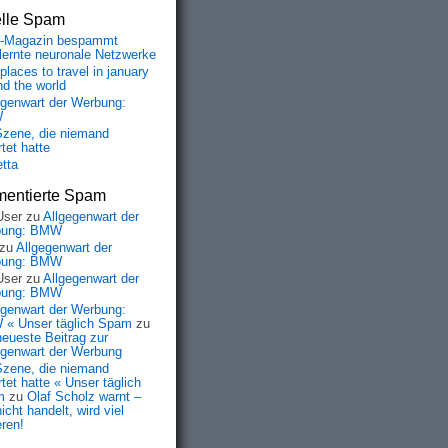
elle Spam
-Magazin bespammt
lernte neuronale Netzwerke
places to travel in january
nd the world
egenwart der Werbung:
W
Szene, die niemand
tet hatte
etta
entierte Spam
User
zu
Allgegenwart der
bung: BMW
zu
Allgegenwart der
bung: BMW
User
zu
Allgegenwart der
bung: BMW
egenwart der Werbung:
« Unser täglich Spam
zu
neueste Beitrag zur
egenwart der Werbung
Szene, die niemand
tet hatte « Unser täglich
m
zu
Olaf Scholz warnt –
icht handelt, wird viel
eren!