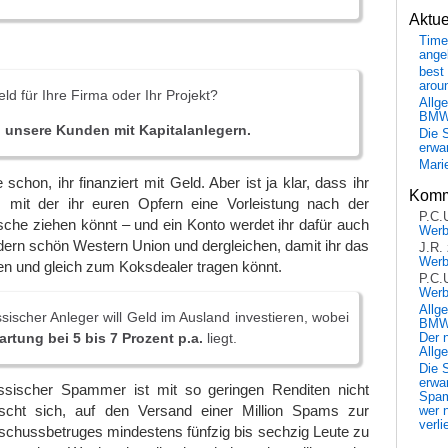
Aktu
Time
ange
best 
arou
ld für Ihre Firma oder Ihr Projekt?
Allg
BM
n unsere Kunden mit Kapitalanlegern.
Die 
erwar
Mari
schon, ihr finanziert mit Geld. Aber ist ja klar, dass ihr
Komm
, mit der ihr euren Opfern eine Vorleistung nach der
P.C.
che ziehen könnt – und ein Konto werdet ihr dafür auch
Wer
dern schön Western Union und dergleichen, damit ihr das
J.R.
Wer
n und gleich zum Koksdealer tragen könnt.
P.C.
Wer
Allg
ssischer Anleger will Geld im Ausland investieren, wobei
BMW 
rtung bei 5 bis 7 Prozent p.a.
liegt.
Der 
Allg
Die 
erwar
ussischer Spammer ist mit so geringen Renditen nicht
Spa
scht sich, auf den Versand einer Million Spams zur
wer n
verli
rschussbetruges mindestens fünfzig bis sechzig Leute zu