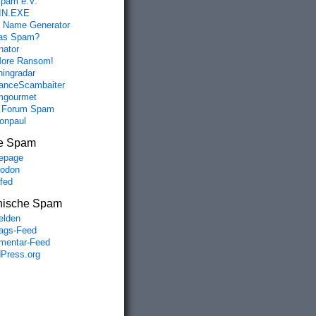
spam e.V.
IN.EXE
 Name Generator
das Spam?
nator
ore Ransom!
hingradar
nceScambaiter
mgourmet
 Forum Spam
fonpaul
e Spam
epage
odon
lfed
nische Spam
lden
rags-Feed
entar-Feed
Press.org