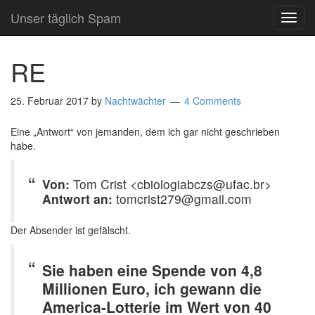
Unser täglich Spam
TOG
NAVI
RE
25. Februar 2017
by
Nachtwächter
4 Comments
Eine „Antwort“ von jemanden, dem ich gar nicht geschrieben
habe.
Von:
Tom Crist <cbiologiabczs@ufac.br>
Antwort an:
tomcrist279@gmail.com
Der Absender ist gefälscht.
Sie haben eine Spende von 4,8
Millionen Euro, ich gewann die
America-Lotterie im Wert von 40