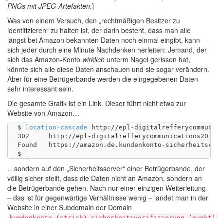
PNGs mit JPEG-Artefakten.
]
Was von einem Versuch, den „rechtmäßigen Besitzer zu
identifizieren“ zu halten ist, der darin besteht, dass man alle
längst bei Amazon bekannten Daten noch einmal eingibt, kann
sich jeder durch eine Minute Nachdenken herleiten: Jemand, der
sich das Amazon-Konto
wirklich
unterm Nagel gerissen hat,
könnte sich alle diese Daten anschauen und sie sogar verändern.
Aber für eine Betrügerbande werden die eingegebenen Daten
sehr interessant sein.
Die gesamte Grafik ist ein Link. Dieser führt nicht etwa zur
Website von Amazon…
$ 
location-cascade
 http://epl-digitalrefferycommuni
302	http://epl-digitalrefferycommunications2019.online/5P7BMBQYBD90N9MSOB96C7V5P8HZJQ6W1LUR0D7M7COOP

Found	https://amazon.de.kundenkonto-sicherheitsverifizierung.info

…sondern auf den „Sicherheitsserver“ einer Betrügerbande, der
völlig sicher stellt, dass die Daten nicht an Amazon, sondern an
die Betrügerbande gehen. Nach nur einer einzigen Weiterleitung
– das ist für gegenwärtige Verhältnisse wenig – landet man in der
Website in einer Subdomain der Domain
kundenkonto (strich) sicherheitsverifizierung (punkt)