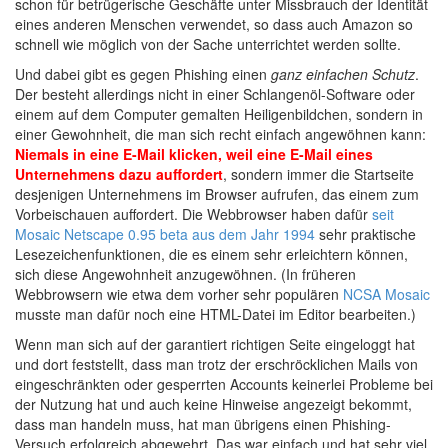
schon für betrügerische Geschäfte unter Missbrauch der Identität
eines anderen Menschen verwendet, so dass auch Amazon so
schnell wie möglich von der Sache unterrichtet werden sollte.
Und dabei gibt es gegen Phishing einen
ganz einfachen Schutz
.
Der besteht allerdings nicht in einer Schlangenöl-Software oder
einem auf dem Computer gemalten Heiligenbildchen, sondern in
einer Gewohnheit, die man sich recht einfach angewöhnen kann:
Niemals in eine E-Mail klicken, weil eine E-Mail eines
Unternehmens dazu auffordert
, sondern immer die Startseite
desjenigen Unternehmens im Browser aufrufen, das einem zum
Vorbeischauen auffordert. Die Webbrowser haben dafür
seit
Mosaic Netscape 0.95 beta aus dem Jahr 1994
sehr praktische
Lesezeichenfunktionen, die es einem sehr erleichtern können,
sich diese Angewohnheit anzugewöhnen. (In früheren
Webbrowsern wie etwa dem vorher sehr populären
NCSA Mosaic
musste man dafür noch eine HTML-Datei im Editor bearbeiten.)
Wenn man sich auf der garantiert richtigen Seite eingeloggt hat
und dort feststellt, dass man trotz der erschröcklichen Mails von
eingeschränkten oder gesperrten Accounts keinerlei Probleme bei
der Nutzung hat und auch keine Hinweise angezeigt bekommt,
dass man handeln muss, hat man übrigens einen Phishing-
Versuch erfolgreich abgewehrt. Das war einfach und hat sehr viel