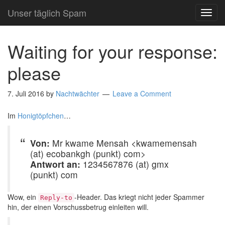
Unser täglich Spam
TOG
NAVI
Waiting for your response:
please
7. Juli 2016
by
Nachtwächter
Leave a Comment
Im
Honigtöpfchen
…
Von:
Mr kwame Mensah <kwamemensah
(at) ecobankgh (punkt) com>
Antwort an:
1234567876 (at) gmx
(punkt) com
Wow, ein
-Header. Das kriegt nicht jeder Spammer
Reply-to
hin, der einen Vorschussbetrug einleiten will.