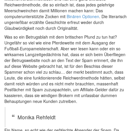
Reichwerdmethode, die so einfach ist, dass jedes gelehrige
Meerschweinchen damit Millionen machen kann: Das
computerunterstützte Zocken mit
Binären Optionen
. Die literarisch
ungenießbar erzählte Geschichte erfreut weder durch
Glaubwürdigkeit noch durch Originalität.
Was so ein Betrugsblah mit dem britischen Pfund zu tun hat?
Ungefähr so viel wie eine Pferdewette mit dem Ausgang der
Fußball-Europameisterschaft. Aber wer lesen kann oder ein so
wirksames Langzeitgedächtnis hat, dass er sich beim Überfliegen
der Betrugswebsite noch an den Text der Spam erinnert, die ihn
auf diese Website gebracht hat, ist für den Beschiss dieser
Spammer schon viel zu schlau… der merkt bestimmt auch, dass
Leute, die eine funktionierende Reichwerdmethode hätten, selbst
damit reich würden und es nicht mehr brauchten, massenhaft
Postfächer mit Spam zuzuspachteln, um Affiliate-Gelder dafür zu
kassieren, dass sie windigen Brokern mit unfassbar dummen
Behauptungen neue Kunden zutreiben.
Monika Rehfeldt
Ein Name, so echt wie der gefälschte Absender der Spam. Da