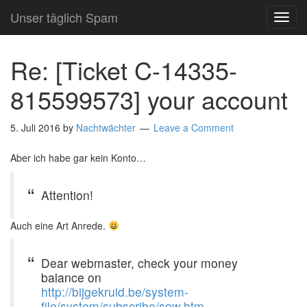
Unser täglich Spam
TOG
NAVI
Re: [Ticket C-14335-
815599573] your account
5. Juli 2016
by
Nachtwächter
Leave a Comment
Aber ich habe gar kein Konto…
Attention!
Auch eine Art Anrede.
Dear webmaster, check your money
balance on
http://bijgekruid.be/system-
file/system/subscribe/sow.htm