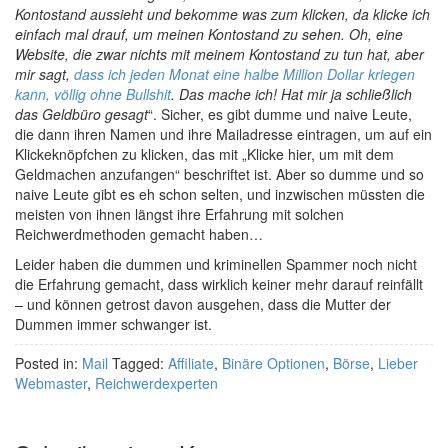
Kontostand aussieht und bekomme was zum klicken, da klicke ich
einfach mal drauf, um meinen Kontostand zu sehen. Oh, eine
Website, die zwar nichts mit meinem Kontostand zu tun hat, aber
mir sagt,
dass ich jeden Monat eine halbe Million Dollar kriegen
kann, völlig ohne Bullshit
. Das mache ich! Hat mir ja schließlich
das Geldbüro gesagt
“. Sicher, es gibt dumme und naive Leute,
die dann ihren Namen und ihre Mailadresse eintragen, um auf ein
Klickeknöpfchen zu klicken, das mit „Klicke hier, um mit dem
Geldmachen anzufangen“ beschriftet ist. Aber so dumme und so
naive Leute gibt es eh schon selten, und inzwischen müssten die
meisten von ihnen längst ihre Erfahrung mit solchen
Reichwerdmethoden gemacht haben…
Leider haben die dummen und kriminellen Spammer noch nicht
die Erfahrung gemacht, dass wirklich keiner mehr darauf reinfällt
– und können getrost davon ausgehen, dass die Mutter der
Dummen immer schwanger ist.
Posted in:
Mail
Tagged:
Affiliate
,
Binäre Optionen
,
Börse
,
Lieber
Webmaster
,
Reichwerdexperten